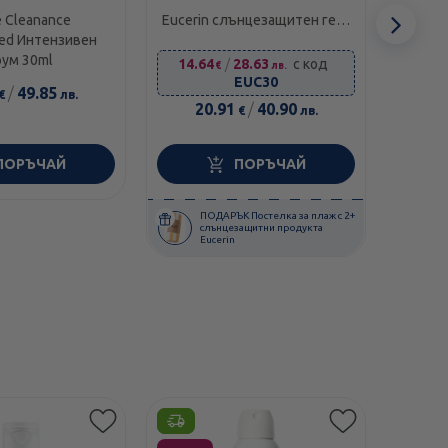
Сл
 Cleanance
Eucerin слънцезащитен гел-
OP
d Интензивен
крем за лице за мазна кожа
липо
еле
рум 30ml
spf 50+ 50мл
14.64
/
28.63
с код
€
лв.
EUC30
/
49.85
2
€
лв.
20.91
/
40.90
€
лв.
ПОРЪЧАЙ
ПОРЪЧАЙ
ПОДАРЪК Постелка за плаж с 2+
слънцезащитни продукта
Eucerin
Етикети
Етикет