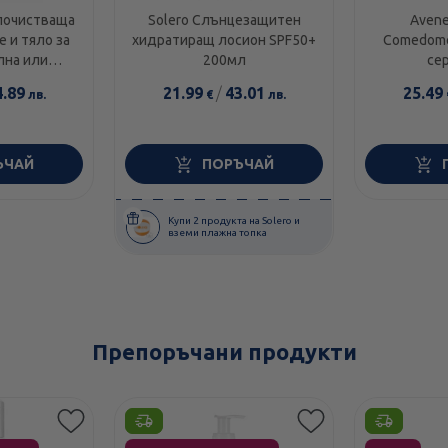
 почистваща
Solero Слънцезащитен
Avene
е и тяло за
хидратиращ лосион SPF50+
Comedome
лна или
200мл
се
кожа 500мл
4.89
21.99
/
43.01
25.49
лв.
€
лв.
ЪЧАЙ
ПОРЪЧАЙ
Купи 2 продукта на Solero и
вземи плажна топка
Препоръчани продукти
Етикети
Етикети