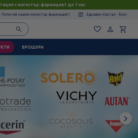
тация с магистър-фармацевт до 1 час
Попитай нашия магистър-фармацевт!
Здравен портал - блог
УКТИ
БРОШУРА
Сл
ел