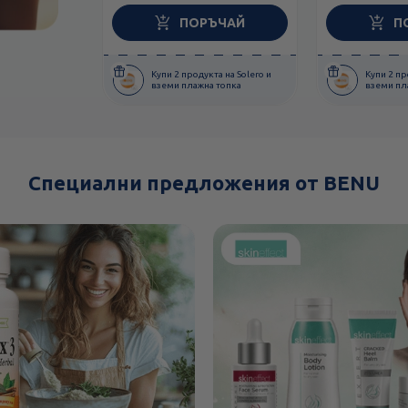
ПОРЪЧАЙ
П
Купи 2 продукта на Solero и
Купи 2 пр
вземи плажна топка
вземи пл
Специални предложения от BENU