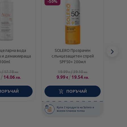
-50%
-40%
Сл
ицеларна вода
SOLERO Прозрачен
Euce
а и демакиираща
слънцезащитен спрей
спрей 
еле
100ml
SPF50+ 200мл
/
17.78
19.99
/
39.10
€
лв.
€
лв.
/
14.06
9.99
/
19.54
1
лв.
€
лв.
ПОРЪЧАЙ
ПОРЪЧАЙ
Купи 2 продукта на Solero и
вземи плажна топка