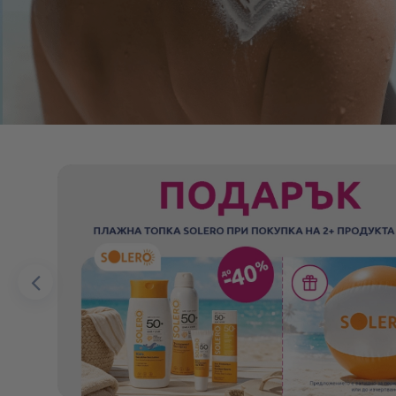
Предишен
елемент