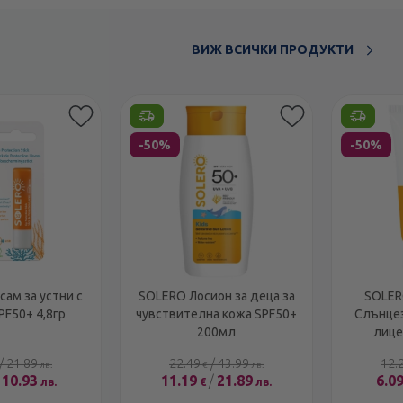
ВИЖ ВСИЧКИ ПРОДУКТИ
Етикети
Етикети
-50%
-50%
ам за устни с
SOLERO Лосион за деца за
SOLER
PF50+ 4,8гр
чувствителна кожа SPF50+
Слънце
200мл
лице
/
21.89
22.49
/
43.99
12.
лв.
€
лв.
10.93
11.19
/
21.89
6.0
лв.
€
лв.