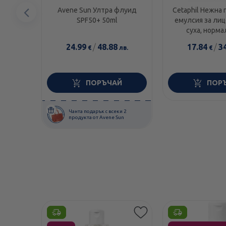
Предишен
Avene Sun Ултра флуид
Cetaphil Нежна
SPF50+ 50ml
емулсия за лиц
елемент
суха, норма
чувствителна 
24.99
/
48.88
17.84
/
3
€
лв.
€
ПОРЪЧАЙ
ПОР
Чанта подарък с всеки 2
продукта от Avene Sun
Етикети
Етикети