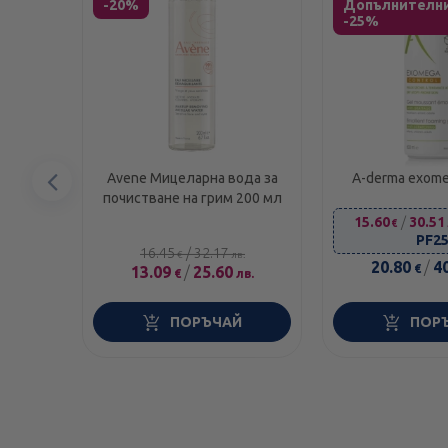
-20%
Допълнителн
-25%
Предишен
Avene Мицеларна вода за
A-derma exome
почистване на грим 200 мл
емолиентен пе
елемент
500m
15.60
/
30.51
€
PF2
16.45
/
32.17
€
лв.
20.80
/
4
€
13.09
/
25.60
€
лв.
ПОРЪЧАЙ
ПОР