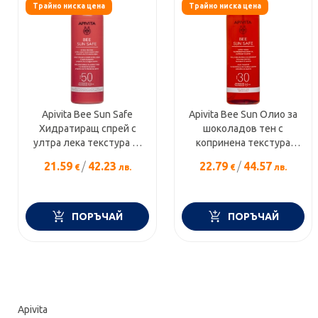
Трайно ниска цена
Трайно ниска цена
Apivita Bee Sun Safe
Apivita Bee Sun Олио за
Хидратиращ спрей с
шоколадов тен с
ултра лека текстура за
копринена текстура
лице и тяло SPF50
SPF30 200 мл
21.59
/
42.23
22.79
/
44.57
€
лв.
€
лв.
ПОРЪЧАЙ
ПОРЪЧАЙ
Apivita