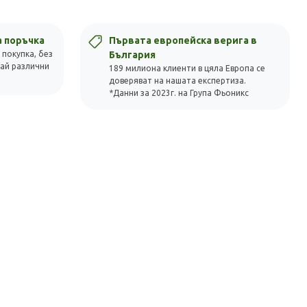
а поръчка
Първата европейска верига в
 покупка, без
България
вай различни
189 милиона клиенти в цяла Европа се
доверяват на нашата експертиза.
*Данни за 2023г. на Група Фьоникс