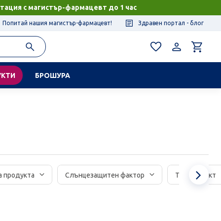
тация с магистър-фармацевт до 1 час
Попитай нашия магистър-фармацевт!
Здравен портал - блог
УКТИ
БРОШУРА
Сл
а продукта
Слънцезащитен фактор
Тип продукт
ел