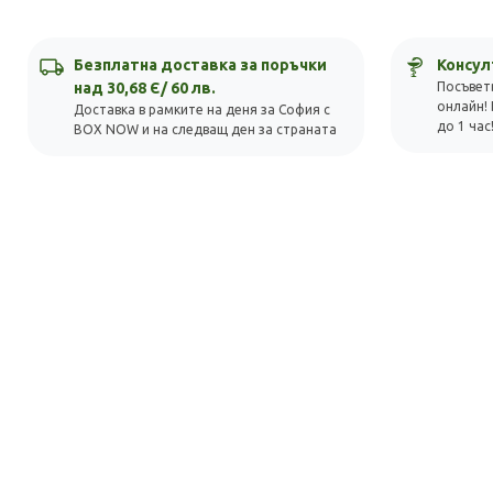
Безплатна доставка за поръчки
Консул
над 30,68 Є/ 60 лв.
Посъвет
онлайн! 
Доставка в рамките на деня за София с
до 1 час
BOX NOW и на следващ ден за страната