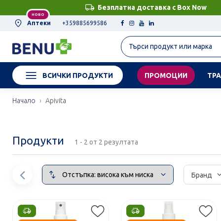
Безплатна доставка с Box Now
НОВО
Аптеки
+359885699586
ВСИЧКИ ПРОДУКТИ
ПРОМОЦИИ
ТРА
Начало
Apivita
Продукти
1 - 2 от 2 резултата
Сортирай
Предишен
Бранд
елемент
Етикети
Етикети