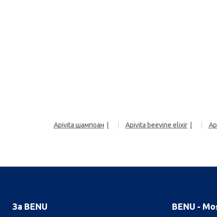
Apivita шампоан
Apivita beevine elixir
Ap
За BENU
BENU - Мо