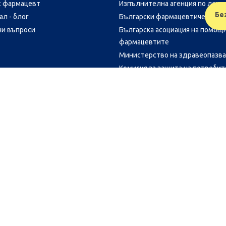
с фармацевт
Изпълнителна агенция по лека
Бе
л - блог
Български фармацевтичен съю
ни въпроси
Българска асоциация на помощ
фармацевтите
Министерство на здравеопазв
Комисия за защита на потреби
FR