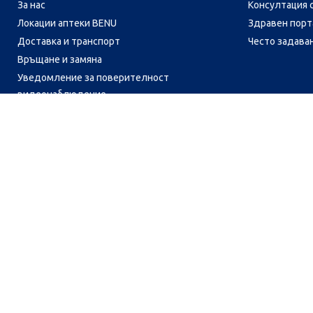
За нас
Консултация 
Локации аптеки BENU
Здравен порта
Лесно ли се ориентираш в
Доставка и транспорт
Често задава
сайта ни днес?
Връщане и замяна
Уведомление за поверителност
видеонаблюдение
Кариери
Контакти
Уведомление за обработване на лични данни
при поръчки с доставка до аптека
CH
CZ
EE
LT
LV
HU
NL
RS
SK
RO
IT
BE
IE
UK
NO
DE