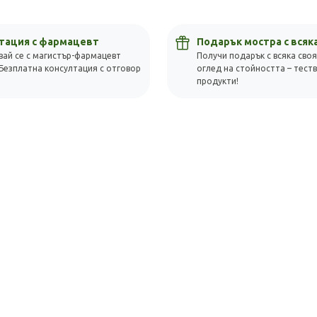
Скъпа доставка
Търсих друго
тация с фармацевт
Подарък мостра с всяк
Технически проблем с плащането
вай се с магистър-фармацевт
Получи подарък с всяка своя
Безплатна консултация с отговор
оглед на стойността – тест
!
продукти!
Просто разглеждам
Намерих по-евтино