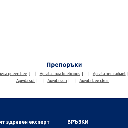
Препоръки
ivita queen bee
Apivita aqua beelicious
Apivita bee radiant
Apivita spf
Apivita sun
Apivita bee clear
ят здравен експерт
ВРЪЗКИ