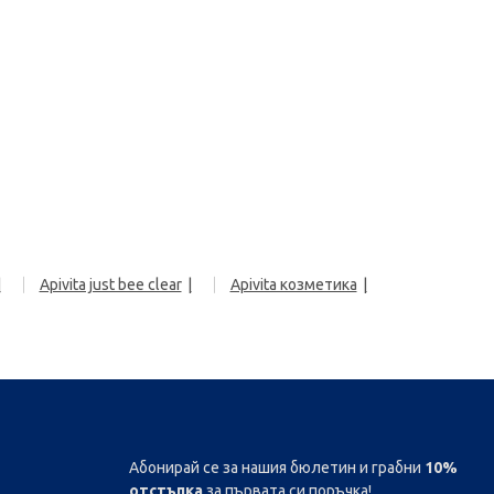
Apivita just bee clear
Apivita козметика
Абонирай се за нашия бюлетин и грабни
10%
отстъпка
за първата си поръчка!