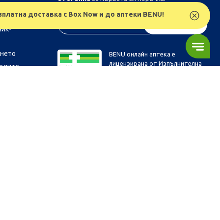
рствата
зплатна доставка с Box Now и до аптеки BENU!
з
АБОНИРАЙ СЕ
ник-
ането
BENU онлайн аптека е
лицензирана от Изпълнителна
телите
Агенция по Лекарствата.