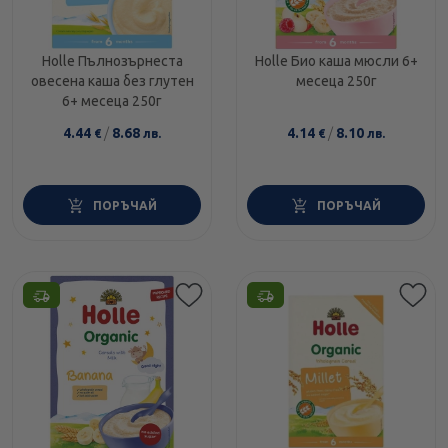
Holle Пълнозърнеста
Holle Био каша мюсли 6+
овесена каша без глутен
месеца 250г
6+ месеца 250г
4.44
/
8.68
4.14
/
8.10
€
лв.
€
лв.
ПОРЪЧАЙ
ПОРЪЧАЙ