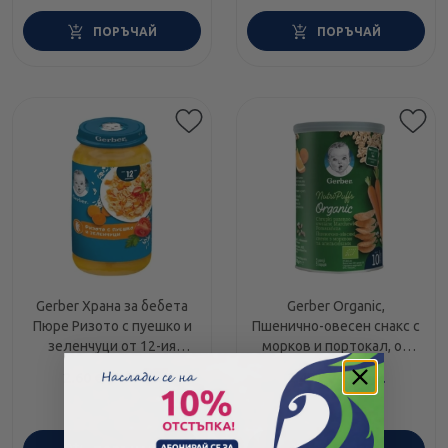
ПОРЪЧАЙ
ПОРЪЧАЙ
Gerber Храна за бебета
Gerber Organic,
Пюре Ризото с пуешко и
Пшенично-овесен снакс с
зеленчуци от 12-ия
морков и портокал, от
месец, 250g
10-ия месец, 35g
2.60
/
5.09
2.45
/
4.79
€
лв.
€
лв.