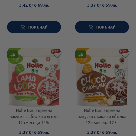
3.42
/
6.69
3.37
/
6.59
€
лв.
€
лв.
ПОРЪЧАЙ
ПОРЪЧАЙ
Holle Био зърнена
Holle Био зърнена
закуска с ябълка и ягода
закуска с какао и ябълка
12+месеца 125г
12+ месеца 125г
3.37
/
6.59
3.37
/
6.59
€
лв.
€
лв.