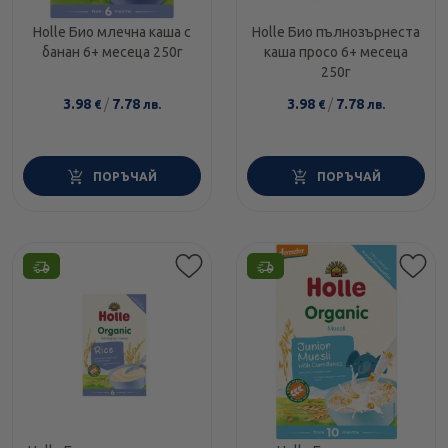
Holle Био млечна каша с
Holle Био пълнозърнеста
банан 6+ месеца 250г
каша просо 6+ месеца
250г
3.98
/
7.78
3.98
/
7.78
€
лв.
€
лв.
ПОРЪЧАЙ
ПОРЪЧАЙ