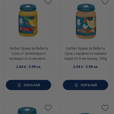
Gerber Храна за бебета
Gerber Храна за бебета
Супа от зеленчуци и
Супа с карфиол и заешко
телешко от 6-ия месец,
пюре от 9-ия месец, 190g
190g, бурканче
2.04
/
3.99
2.04
/
3.99
€
лв.
€
лв.
ПОРЪЧАЙ
ПОРЪЧАЙ