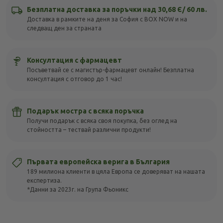
Безплатна доставка за поръчки над 30,68 Є/ 60 лв.
Доставка в рамките на деня за София с BOX NOW и на
следващ ден за страната
Консултация с фармацевт
Посъветвай се с магистър-фармацевт онлайн! Безплатна
консултация с отговор до 1 час!
Подарък мостра с всяка поръчка
Получи подарък с всяка своя покупка, без оглед на
стойността – тествай различни продукти!
Първата европейска верига в България
189 милиона клиенти в цяла Европа се доверяват на нашата
експертиза.
*Данни за 2023г. на Група Фьоникс