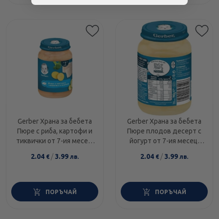
Gerber Храна за бебета
Gerber Храна за бебета
Пюре с риба, картофи и
Пюре плодов десерт с
тиквички от 7-ия месец,
йогурт от 7-ия месец,
190g
190g, бурканче
2.04
/
3.99
2.04
/
3.99
€
лв.
€
лв.
ПОРЪЧАЙ
ПОРЪЧАЙ