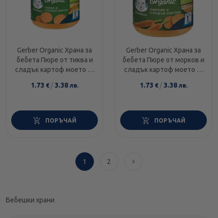
Gerber Organic Храна за
Gerber Organic Храна за
бебета Пюре от тиква и
бебета Пюре от морков и
сладък картоф моето 1-
сладък картоф моето 1-
во пюре, 125g, бурканче
во пюре, 125g, бурканче
1.73
/
3.38
1.73
/
3.38
€
лв.
€
лв.
ПОРЪЧАЙ
ПОРЪЧАЙ
1
2
Бебешки храни