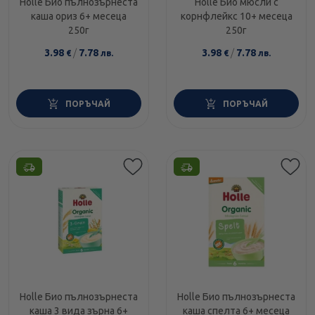
Holle Био пълнозърнеста
Holle Био мюсли с
каша ориз 6+ месеца
корнфлейкс 10+ месеца
250г
250г
3.98
/
7.78
3.98
/
7.78
€
лв.
€
лв.
ПОРЪЧАЙ
ПОРЪЧАЙ
Holle Био пълнозърнеста
Holle Био пълнозърнеста
каша 3 вида зърна 6+
каша спелта 6+ месеца