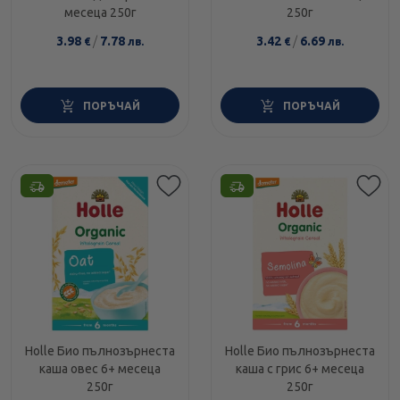
месеца 250г
250г
3.98
/
7.78
3.42
/
6.69
€
лв.
€
лв.
ПОРЪЧАЙ
ПОРЪЧАЙ
Holle Био пълнозърнеста
Holle Био пълнозърнеста
каша овес 6+ месеца
каша с грис 6+ месеца
250г
250г