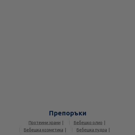
Препоръки
Протеини храни
Бебешко олио
Бебешка козметика
Бебешка пудра