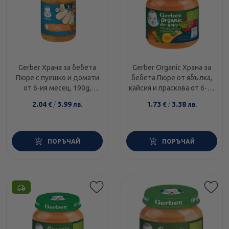
Gerber Храна за бебета
Gerber Organic Храна за
Пюре с пуешко и домати
бебета Пюре от ябълка,
от 6-ия месец, 190g,
кайсия и праскова oт 6-ия
бурканче
месец, 125g бурканче
2.04
/
3.99
1.73
/
3.38
€
лв.
€
лв.
ПОРЪЧАЙ
ПОРЪЧАЙ