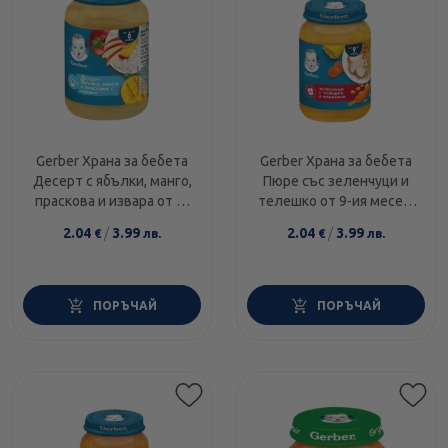
Gerber Храна за бебета
Gerber Храна за бебета
Десерт с ябълки, манго,
Пюре със зеленчуци и
праскова и извара от 6-
телешко от 9-ия месец,
ия месец, 190g
190g
2.04
/
3.99
2.04
/
3.99
€
лв.
€
лв.
ПОРЪЧАЙ
ПОРЪЧАЙ