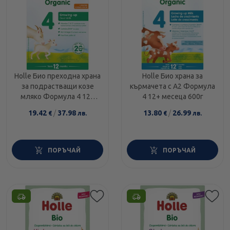
Holle Био преходна храна
Holle Био храна за
за подрастващи козе
кърмачета с А2 Формула
мляко Формула 4 12+
4 12+ месеца 600г
месеца 400г
19.42
/
37.98
13.80
/
26.99
€
лв.
€
лв.
ПОРЪЧАЙ
ПОРЪЧАЙ