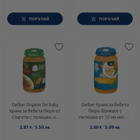
ПОРЪЧАЙ
ПОРЪЧАЙ
Gerber Organic for baby
Gerber Храна за бебета
Храна за бебета Пюре от
Пюре Фрикасе с
Спагети с телешко, от
пилешко от 12-ия месец,
12-тия месец, 250g
250g, бурканче
2.81
/
5.50
2.60
/
5.09
€
лв.
€
лв.