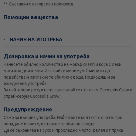
** Съставки с натурален произход
Помощни вещества
НАЧИН НА УПОТРЕБА
Дозировка и начин на употреба
Нанесете обилно количество на мокър скалп и коса с леки
масажни движения. Изчакайте минимум 2 минути да
подейства и изплакнете обилно с вода. Подходящ и за
ежедневна употреба.
За най-добри резултати, съчетавайте с балсам Cocosolis Grow и
спрей-серум Cocosolis Grow
Предупреждение
Само за външна употреба. Избягвайте контакт с очите. При
попадане в очите, изплакнете обилно с вода.
Да се съхранява на сухо и прохладно място, далеч от пряка