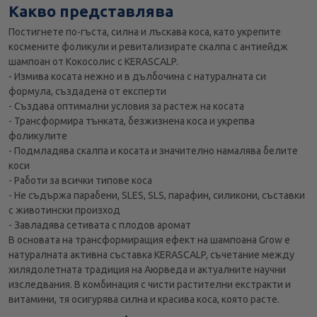
Какво представлява
Постигнете по-гъста, силна и лъскава коса, като укрепите
космените фоликули и ревитализирате скалпа с антиейдж
шампоан от Кокосолис с KERASCALP.
- Измива косата нежно и в дълбочина с натуралната си
формула, създадена от експерти
- Създава оптимални условия за растеж на косата
- Трансформира тънката, безжизнена коса и укрепва
фоликулите
- Подмладява скалпа и косата и значително намалява белите
коси
- Работи за всички типове коса
- Не съдържа парабени, SLES, SLS, парафин, силикони, съставки
с животински произход
- Завладява сетивата с плодов аромат
В основата на трансформиращия ефект на шампоана Grow e
натуралната активна съставка KERASCALP, съчетание между
хилядолетната традиция на Аюрведа и актуалните научни
изследвания. В комбинация с чисти растителни екстракти и
витамини, тя осигурява силна и красива коса, която расте.