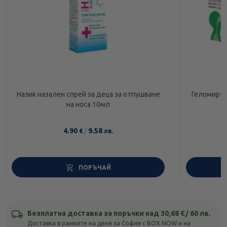
Назик назален спрей за деца за отпушване
Геломирто
на носа 10мл
4.90
/
9.58
€
лв.
ПОРЪЧАЙ
Безплатна доставка за поръчки над 30,68 Є/ 60 лв.
Доставка в рамките на деня за София с BOX NOW и на