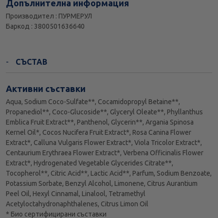
Допълнителна информация
Производител : ПУРМЕРУЛ
Баркод : 3800501636640
СЪСТАВ
Активни съставки
Aqua, Sodium Coco-Sulfate**, Cocamidopropyl Betaine**,
Propanediol**, Coco-Glucoside**, Glyceryl Oleate**, Phyllanthus
Emblica Fruit Extract**, Panthenol, Glycerin**, Argania Spinosa
Kernel Oil*, Cocos Nucifera Fruit Extract*, Rosa Canina Flower
Extract*, Calluna Vulgaris Flower Extract*, Viola Tricolor Extract*,
Centaurium Erythraea Flower Extract*, Verbena Officinalis Flower
Extract*, Hydrogenated Vegetable Glycerides Citrate**,
Tocopherol**, Citric Acid**, Lactic Acid**, Parfum, Sodium Benzoate,
Potassium Sorbate, Benzyl Alcohol, Limonene, Citrus Aurantium
Peel Oil, Hexyl Cinnamal, Linalool, Tetramethyl
Acetyloctahydronaphthalenes, Citrus Limon Oil
* Био сертифицирани съставки