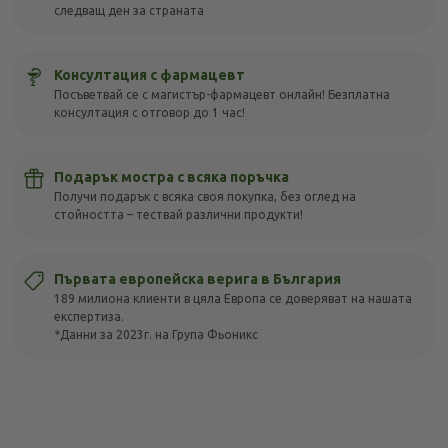
следващ ден за страната
Консултация с фармацевт
Посъветвай се с магистър-фармацевт онлайн! Безплатна
консултация с отговор до 1 час!
Подарък мостра с всяка поръчка
Получи подарък с всяка своя покупка, без оглед на
стойността – тествай различни продукти!
Първата европейска верига в България
189 милиона клиенти в цяла Европа се доверяват на нашата
експертиза.
*Данни за 2023г. на Група Фьоникс