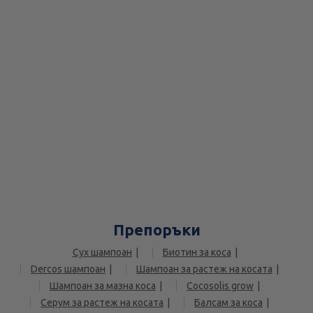
Препоръки
Сух шампоан
Биотин за коса
Dercos шампоан
Шампоан за растеж на косата
Шампоан за мазна коса
Cocosolis grow
Серум за растеж на косата
Балсам за коса