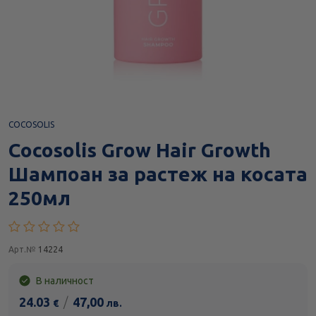
COCOSOLIS
Cocosolis Grow Hair Growth
Шампоан за растеж на косата
250мл
Арт.№
14224
В наличност
24.03
/
47,00
€
лв.