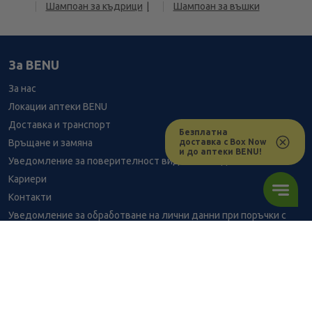
Шампоан за къдрици
Шампоан за въшки
За BENU
За нас
Локации аптеки BENU
Доставка и транспорт
Безплатна
доставка с Box Now
Връщане и замяна
и до аптеки BENU!
Уведомление за поверителност видеонаблюдение
Кариери
Контакти
Уведомление за обработване на лични данни при поръчки с
доставка до аптека
BENU - Моят здравен експерт
Консултация с фармацевт
24.03
/
47,00
В наличност
€
лв.
Здравен портал - блог