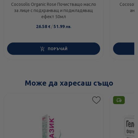
Cocosolis Organic Rose Почистващо масло
Cocosolis
за лице с подхранващ и подмладяващ
ант
ефект 50мл
26.58
/
51.99
€
лв.
ПОРЪЧАЙ
Може да харесаш също