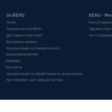
За BENU
BENU - Мо
За нас
Консултация 
Локации аптеки BENU
Здравен порта
Доставка и транспорт
Често задава
Връщане и замяна
Уведомление за поверителност
видеонаблюдение
Кариери
Контакти
Уведомление за обработване на лични данни
при поръчки с доставка до аптека
Лесно ли се ориентираш в
сайта ни днес?
CH
CZ
EE
LT
LV
HU
NL
RS
SK
RO
IT
BE
IE
UK
NO
DE