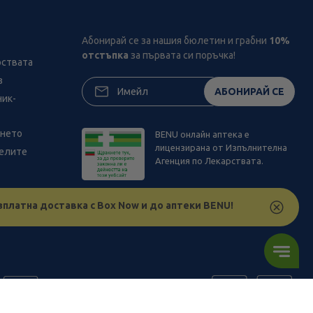
Абонирай се за нашия бюлетин и грабни
10%
отстъпка
за първата си поръчка!
рствата
з
АБОНИРАЙ СЕ
ник-
ането
BENU онлайн аптека е
лицензирана от Изпълнителна
телите
Агенция по Лекарствата.
зплатна доставка с Box Now и до аптеки BENU!