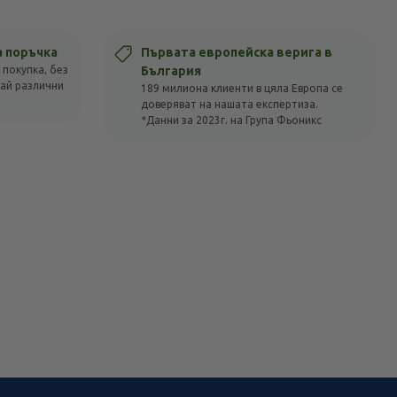
а поръчка
Първата европейска верига в
 покупка, без
България
вай различни
189 милиона клиенти в цяла Европа се
доверяват на нашата експертиза.
*Данни за 2023г. на Група Фьоникс