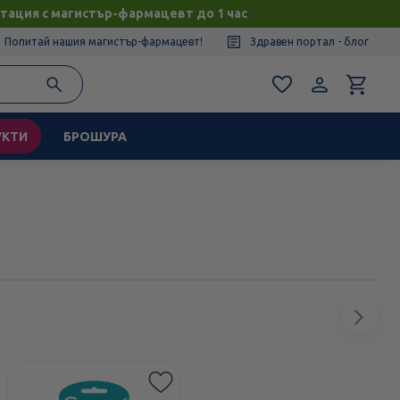
тация с магистър-фармацевт до 1 час
Попитай нашия магистър-фармацевт!
Здравен портал - блог
УКТИ
БРОШУРА
Сл
ел