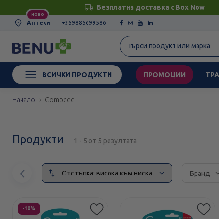
Безплатна доставка с Box Now
НОВО
Аптеки
+359885699586
ВСИЧКИ ПРОДУКТИ
ПРОМОЦИИ
ТРА
Начало
Compeed
Продукти
1 - 5 от 5 резултата
Сортирай
Предишен
Бранд
елемент
Етикети
-10%