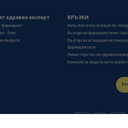
ят здравен експерт
ВРЪЗКИ
с фармацевт
Изпълнителна агенция по лека
л - блог
Български фармацевтичен съю
ни въпроси
Българска асоциация на помощ
фармацевтите
Министерство на здравеопазв
Комисия за защита на потреби
Бе
FR