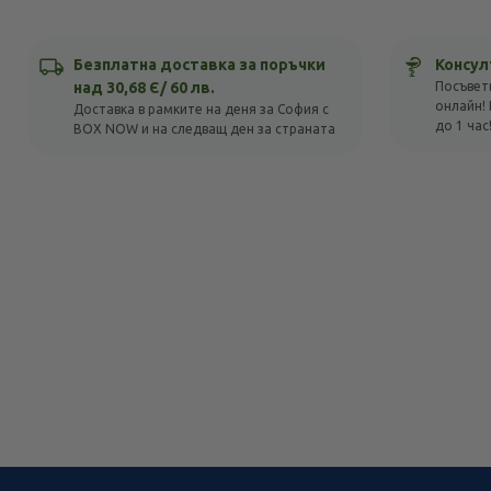
Безплатна доставка за поръчки
Консул
над 30,68 Є/ 60 лв.
Посъвет
онлайн! 
Доставка в рамките на деня за София с
до 1 час
BOX NOW и на следващ ден за страната