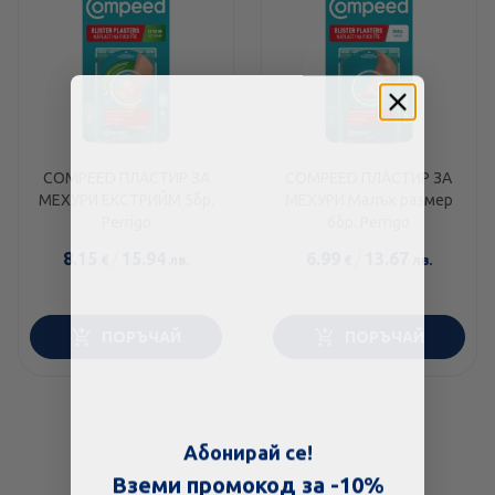
COMPEED ПЛАСТИР ЗА
COMPEED ПЛАСТИР ЗА
МЕХУРИ ЕКСТРИЙМ 5бр.
МЕХУРИ Малък размер
Perrigo
6бр. Perrigo
8.15
/
15.94
6.99
/
13.67
€
лв.
€
лв.
ПОРЪЧАЙ
ПОРЪЧАЙ
Скъпа доставка
Търсих друго
Абонирай се!
Технически проблем с плащането
Вземи промокод за -10%