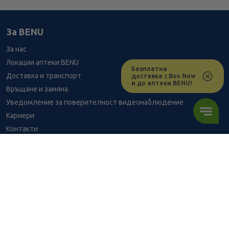
За BENU
За нас
Локации аптеки BENU
Безплатна
Доставка и транспорт
доставка с Box Now
и до аптеки BENU!
Връщане и замяна
Уведомление за поверителност видеонаблюдение
Кариери
Контакти
Уведомление за обработване на лични данни при поръчки с
доставка до аптека
BENU - Моят здравен експерт
15.59
/
30,49
В наличност
€
лв.
Консултация с фармацевт
Здравен портал - блог
ПОРЪЧАЙ
Често задавани въпроси