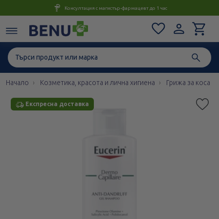
Консултация с магистър-фармацевт до 1 час
Начало
Козметика, красота и лична хигиена
Грижа за коса
Експресна доставка