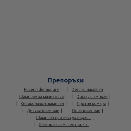
Препоръки
Eucerin dermopure
Dercos шампоан
Шампоан за мазна коса
Ducray шампоан
Кетоконазол шампоан
Против комари
Детски шампоан
Doori шампоан
Шампоан против сух пърхот
Шампоан за мазен пърхот