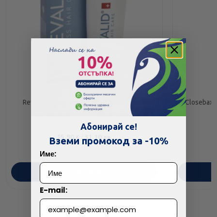
Revalid шампоан против пърхот 250мл
Closebax 
Абонирай се!
15.90
/
31.10
€
лв.
Вземи промокод за -10%
Име:
ПОРЪЧАЙ
E-mail: