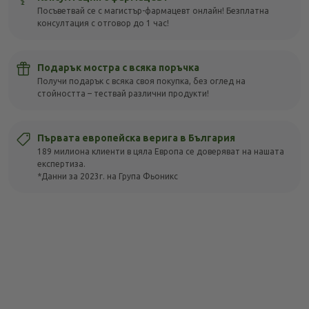
Посъветвай се с магистър-фармацевт онлайн! Безплатна
консултация с отговор до 1 час!
Подарък мостра с всяка поръчка
Получи подарък с всяка своя покупка, без оглед на
стойността – тествай различни продукти!
Първата европейска верига в България
189 милиона клиенти в цяла Европа се доверяват на нашата
експертиза.
*Данни за 2023г. на Група Фьоникс