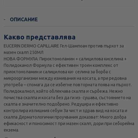
Стандартна доставка
ОПИСАНИЕ
Какво представлява
EUCERIN DERMO CAPILLAIRE Гел-Шампоан против пърхот за
мазен скалп 250МЛ
НОВА ФОРМУЛА: Пироктоноламин + салицилова киселина +
Полидоканол Формула с ефективен троен комплекс от
приоктоноламин и салицилова ки- селина за борба с
микроорганизми между измивания на косата, a при редовна
употреба – спомага да се избегне повторната поява на пърхот.
Полидокалнол, който облекчава скалпа и сърбежа. Нежно
почиства скалпа и косата без да ги из- сушава, състоянието на
скалпа е значително подобрено. Редуцира и ефективно
контролира излишния себум За чист и здрав вид на косата и
скалпа Дерматологични проучвания доказват: Много добра
ефикасност и поносимост при мазен скалп, дори при себорейна
екзема.