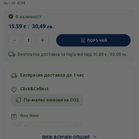
Арт.№
4298
В наличност
15.59
/
30,49
€
лв.
-
+
ПОРЪЧАЙ
Безплатна доставка за поръчки над
30.68
/
60.00
€
лв.
Експресна доставка до 1 час
Click&Collect
По-малко емисии на CO2
Box Now
По-малко емисии на CO2
ВИЖ ВСИЧКИ ОПЦИИ