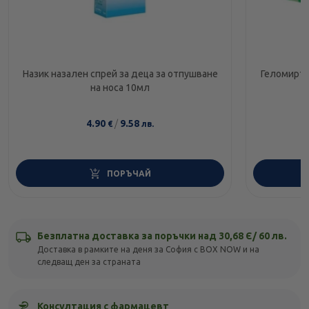
Назик назален спрей за деца за отпушване
Геломирто
на носа 10мл
4.90
/
9.58
€
лв.
ПОРЪЧАЙ
Безплатна доставка за поръчки над 30,68 Є/ 60 лв.
Доставка в рамките на деня за София с BOX NOW и на
следващ ден за страната
Консултация с фармацевт