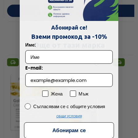
ПОРЪЧАЙ
Абонирай се!
Вземи промокод за -10%
Още от тази марка
Име:
E-mail:
Пол
Жена
Мъж
Съгласявам се с общите условия
Съгласявам се с общите условия
ОБЩИ УСЛОВИЯ
Абонирам се