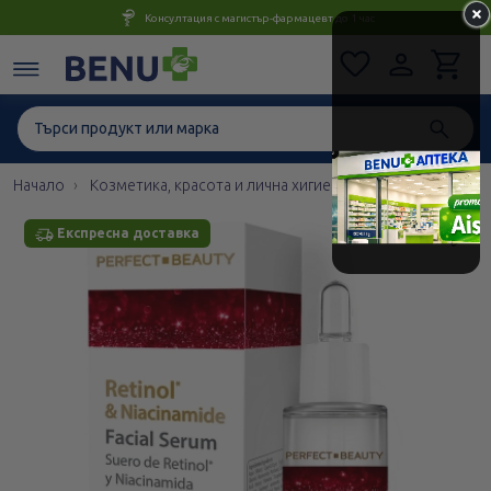
Консултация с магистър-фармацевт до 1 час
Начало
Козметика, красота и лична хигиена
Грижа за лице
Експресна доставка