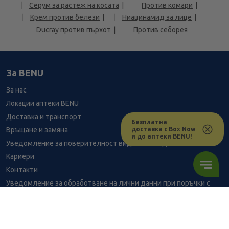
Серум за растеж на косата
Против комари
Крем против белези
Ниацинамид за лице
Ducray против пърхот
Против себорея
За BENU
За нас
Локации аптеки BENU
Доставка и транспорт
Безплатна
доставка с Box Now
Връщане и замяна
и до аптеки BENU!
Уведомление за поверителност видеонаблюдение
Кариери
Контакти
Уведомление за обработване на лични данни при поръчки с
доставка до аптека
BENU - Моят здравен експерт