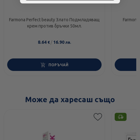
Farmona Perfect beauty Злато Подмладяващ
Farmona
крем против бръчки 50мл.
8.64
/
16.90
€
лв.
ПОРЪЧАЙ
Може да харесаш също