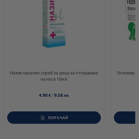
Назик назален спрей за деца за отпушване
Геломирто
на носа 10мл
4.90
/
9.58
€
лв.
ПОРЪЧАЙ