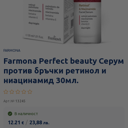
FARMONA
Farmona Perfect beauty Серум
против бръчки ретинол и
ниацинамид 30мл.
Арт.№
13245
В наличност
12.21
/
23,88
€
лв.