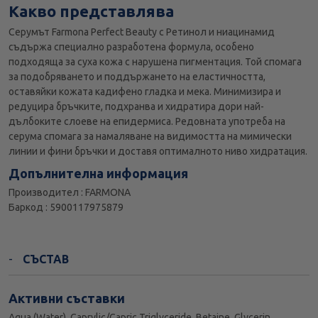
Какво представлява
Серумът Farmona Perfect Beauty с Ретинол и ниацинамид
съдържа специално разработена формула, особено
подходяща за суха кожа с нарушена пигментация. Той спомага
за подобряването и поддържането на еластичността,
оставяйки кожата кадифено гладка и мека. Минимизира и
редуцира бръчките, подхранва и хидратира дори най-
дълбоките слоеве на епидермиса. Редовната употреба на
серума спомага за намаляване на видимостта на мимически
линии и фини бръчки и доставя оптималното ниво хидратация.
Допълнителна информация
Производител : FARMONA
Баркод : 5900117975879
СЪСТАВ
Активни съставки
Aqua (Water), Caprylic/Capric Triglyceride, Betaine, Glycerin,