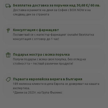
Безплатна доставка за поръчки над 30,68 Є/ 60 лв.
Доставка в рамките на деня за София с BOX NOW и на
следващ ден за страната
Консултация с фармацевт
Посъветвай се с магистър-фармацевт онлайн! Безплатна
консултация с отговор до 1 час!
Подарък мостра с всяка поръчка
Получи подарък с всяка своя покупка, без оглед на
стойността – тествай различни продукти!
Първата европейска верига в България
189 милиона клиенти в цяла Европа се доверяват на нашата
експертиза.
*Данни за 2023г. на Група Фьоникс