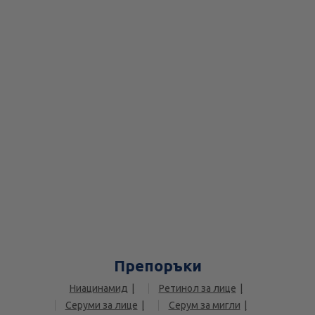
Препоръки
Ниацинамид
Ретинол за лице
Серуми за лице
Серум за мигли