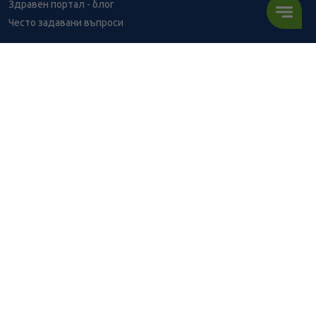
Здравен портал - блог
Често задавани въпроси
ВРЪЗКИ
Изпълнителна агенция по лекарствата
Български фармацевтичен съюз
Българска асоциация на помощник-фармацевтите
Министерство на здравеопазването
Комисия за защита на потребителите
Абонирай се за нашия бюлетин и грабни
10% отстъпка
за
първата си поръчка!
АБОНИРАЙ СЕ
BENU онлайн аптека е лицензирана от
Изпълнителна Агенция по Лекарствата.