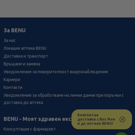
За BENU
За нас
Локации аптеки BENU
Доставка и транспорт
Връщане и замяна
Уведомление за поверителност видеонаблюдение
Кариери
Контакти
Уведомление за обработване на лични данни при поръчки с
доставка до аптека
Безплатна
Лесно ли се ориентираш в сайта ни днес?
BENU - Моят здравен експерт
доставка с Box Now
и до аптеки BENU!
Консултация с фармацевт