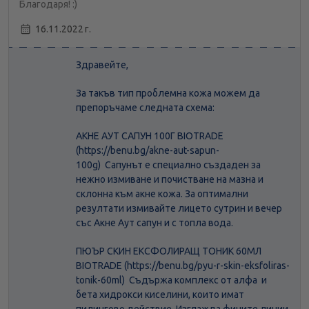
Благодаря! :)
16.11.2022 г.
Здравейте,
За такъв тип проблемна кожа можем да
препоръчаме следната схема:
АКНЕ АУТ САПУН 100Г BIOTRADE
(https://benu.bg/akne-aut-sapun-
100g) Сапунът е специално създаден за
нежно измиване и почистване на мазна и
склонна към акне кожа. За оптимални
резултати измивайте лицето сутрин и вечер
със Акне Аут сапун и с топла вода.
ПЮЪР СКИН ЕКСФОЛИРАЩ ТОНИК 60МЛ
BIOTRADE (https://benu.bg/pyu-r-skin-eksfoliras-
tonik-60ml) Съдържа комплекс от алфа и
бета хидрокси киселини, които имат