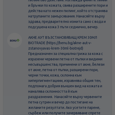
пилингово действие. Изглажда фините линии
и бръчки по кожата, свива разширените пори и
действа като нежен пилинг, който отстранява
натрупаните замърсявания. Нанасяйте върху
здрава, предварително измита само с вода и
подсушена кожа 3 пъти седмично, вечер.
АКНЕ АУТ ВЪЗСТАНОВЯВАЩ КРЕМ 30МЛ
BIOTRADE (https://benu.bg/akne-aut-v-
zstanovyavas-krem-30ml-biotrejd)
Предназначен за специална грижа за кожа с
изразени червени петна от пъпки и видими
несъвършенства, причинени от акне, белези
от акне, петна от пъпки, разширени пори,
черни точки, кожа, склонна към
хиперпигментациии, изравнява общия тен,
подпомага добрия външен вид на кожата и
намалява склонността й към
раздразнения. Нанасяйте върху червените
петна сутрин и вечер до постигане на
желаните резултати. Ако усетите парене,
сърбеж или получите зачервяване спрете