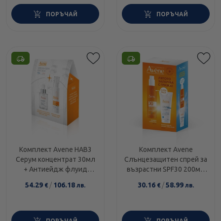
ПОРЪЧАЙ
ПОРЪЧАЙ
Комплект Avene HAB3
Комплект Avene
Серум концентрат 30мл
Слънцезащитен спрей за
+ Антиейдж флуид
възрастни SPF30 200мл
SPF50 40мл
+ Лосион за след слънце
54.29
/
106.18
30.16
/
58.99
€
лв.
€
лв.
200мл
ПОРЪЧАЙ
ПОРЪЧАЙ