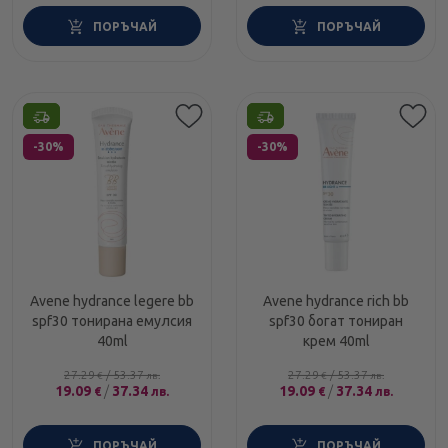
ПОРЪЧАЙ
ПОРЪЧАЙ
Етикети
Етикети
-30%
-30%
Avene hydrance legere bb
Avene hydrance rich bb
spf30 тонирана емулсия
spf30 богат тониран
40ml
крем 40ml
27.29
/
53.37
27.29
/
53.37
€
лв.
€
лв.
19.09
/
37.34
19.09
/
37.34
€
лв.
€
лв.
ПОРЪЧАЙ
ПОРЪЧАЙ