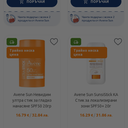
ПОРЪЧАЙ
ПОРЪЧАЙ
Чанта подарък с всеки 2
Чанта подарък с всеки 2
продукта от Avene Sun
продукта от Avene Sun
Етикети
Етикети
Трайно ниска
Трайно ниска
цена
цена
Avene Sun Невидим
Avene Sun SunsiStick KA
ултра стик за гладко
Стик за локализирани
нанасяне SPF50 20гр
зони SPF50+ 20г
16.79
/
32.84
16.29
/
31.86
€
лв.
€
лв.