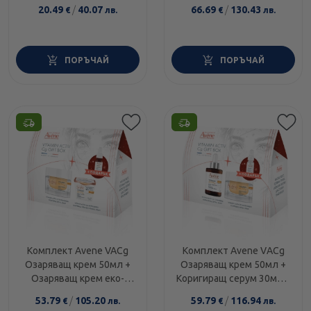
Дневен крем рефил
20.49
/
40.07
66.69
/
130.43
€
лв.
€
лв.
50мл
ПОРЪЧАЙ
ПОРЪЧАЙ
Комплект Avene VACg
Комплект Avene VАCg
Озаряващ крем 50мл +
Озаряващ крем 50мл +
Озаряващ крем еко-
Коригиращ серум 30мл +
рефил 50мл + Серум
HAB3 Серум 10мл мини
53.79
/
105.20
59.79
/
116.94
€
лв.
€
лв.
10мл мини