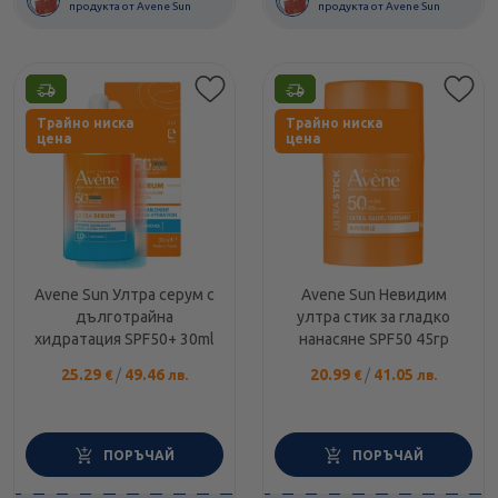
продукта от Avene Sun
продукта от Avene Sun
Етикети
Етикети
Трайно ниска
Трайно ниска
цена
цена
Avene Sun Ултра серум с
Avene Sun Невидим
дълготрайна
ултра стик за гладко
хидратация SPF50+ 30ml
нанасяне SPF50 45гр
25.29
/
49.46
20.99
/
41.05
€
лв.
€
лв.
ПОРЪЧАЙ
ПОРЪЧАЙ