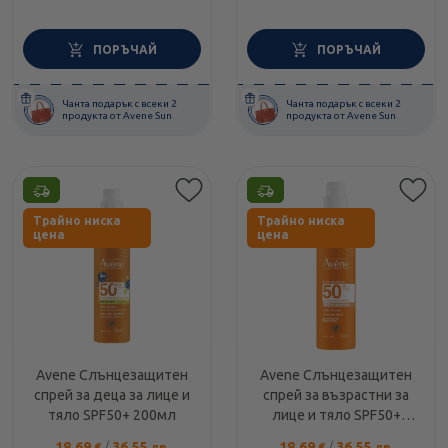
ПОРЪЧАЙ
ПОРЪЧАЙ
Чанта подарък с всеки 2
Чанта подарък с всеки 2
продукта от Avene Sun
продукта от Avene Sun
Етикети
Етикети
Трайно ниска
Трайно ниска
цена
цена
Avene Слънцезащитен
Avene Слънцезащитен
спрей за деца за лице и
спрей за възрастни за
тяло SPF50+ 200мл
лице и тяло SPF50+
200мл
18.69
/
36.55
18.69
/
36.55
€
лв.
€
лв.