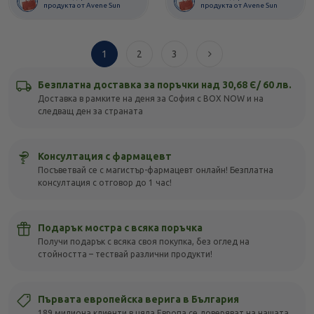
продукта от Avene Sun
продукта от Avene Sun
1
2
3
Безплатна доставка за поръчки над 30,68 Є/ 60 лв.
Доставка в рамките на деня за София с BOX NOW и на
следващ ден за страната
Консултация с фармацевт
Посъветвай се с магистър-фармацевт онлайн! Безплатна
консултация с отговор до 1 час!
Подарък мостра с всяка поръчка
Получи подарък с всяка своя покупка, без оглед на
стойността – тествай различни продукти!
Първата европейска верига в България
189 милиона клиенти в цяла Европа се доверяват на нашата