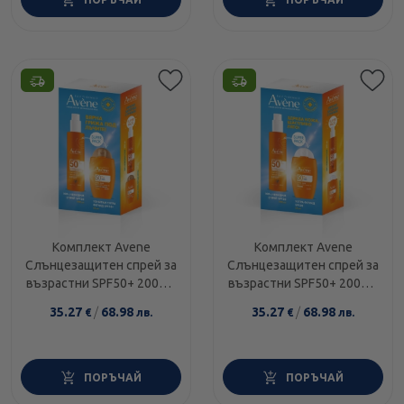
Комплект Avene
Комплект Avene
Слънцезащитен спрей за
Слънцезащитен спрей за
възрастни SPF50+ 200мл
възрастни SPF50+ 200мл
+ Тониран ултра флуид
+ Ултра флуид за лице
35.27
/
68.98
35.27
/
68.98
€
лв.
€
лв.
SPF50+ 50мл
SPF50+ 50мл
ПОРЪЧАЙ
ПОРЪЧАЙ