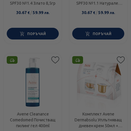
SPF30 №1.4 Злато 8,5гр
SPF30 №1.1 Натурален
8,5гр
30.67
/
59.99
30.67
/
59.99
€
лв.
€
лв.
ПОРЪЧАЙ
ПОРЪЧАЙ
Avene Cleanance
Комплект Avene
Comedomed Почистващ
Dermabsolu Уплътняващ
пилинг гел 400ml
дневен крем 50мл +