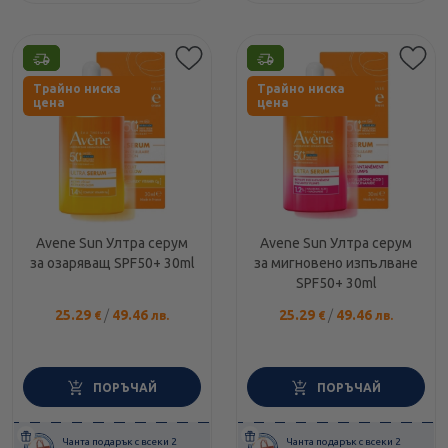
Етикети
Етикети
Трайно ниска
Трайно ниска
цена
цена
Avene Sun Ултра серум
Avene Sun Ултра серум
за озаряващ SPF50+ 30ml
за мигновено изпълване
SPF50+ 30ml
25.29
/
49.46
25.29
/
49.46
€
лв.
€
лв.
ПОРЪЧАЙ
ПОРЪЧАЙ
Чанта подарък с всеки 2
Чанта подарък с всеки 2