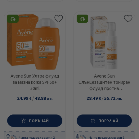
Avene Sun Ултра флуид
Avene Sun
за мазна кожа SPF50+
Слънцезащитен тониран
50ml
флуид против
пигментации SPF50+
24.99
/
48.88
28.49
/
55.72
€
лв.
€
лв.
40мл
ПОРЪЧАЙ
ПОРЪЧАЙ
Чанта подарък с всеки 2
Чанта подарък с всеки 2