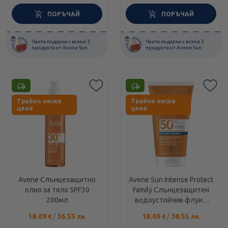
ПОРЪЧАЙ
ПОРЪЧАЙ
Чанта подарък с всеки 2
Чанта подарък с всеки 2
продукта от Avene Sun
продукта от Avene Sun
Етикети
Етикети
Трайно ниска
Трайно ниска
цена
цена
Avene Слънцезащитно
Avene Sun Intense Protect
олио за тяло SPF30
Family Слънцезащитен
200мл
водоустойчив флуид
SPF50+ 150мл
18.69
/
36.55
18.69
/
36.55
€
лв.
€
лв.