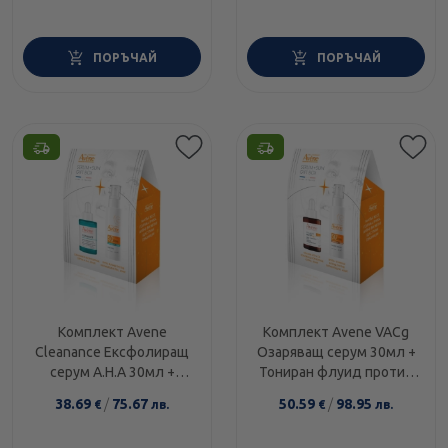
ПОРЪЧАЙ
ПОРЪЧАЙ
Комплект Avene
Комплект Avene VACg
Cleanance Ексфолиращ
Озаряващ серум 30мл +
серум A.H.A 30мл +
Тониран флуид против
Флуид против
пигментации SPF50+
38.69
/
75.67
50.59
/
98.95
€
лв.
€
лв.
несъвършенства SPF50
40мл
40мл