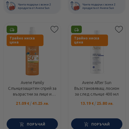
Чанта подарък с всеки 2
Чанта подарък с всеки 2
продукта от Avene Sun
продукта от Avene Sun
Етикети
Етикети
Трайно ниска
Трайно ниска
цена
цена
Avene Family
Avene After Sun
Слънцезащитен спрей за
Възстановяващ лосион
възрастни за лице и
за след слънце 400 мл
тяло SPF50+ 400мл
21.09
/
41.25
13.19
/
25.80
€
лв.
€
лв.
ПОРЪЧАЙ
ПОРЪЧАЙ