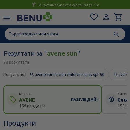
Консултация с магистър-фармацевт до 1 час
Резултати за "
avene sun
"
78 резултата
Популярно:
avène sunscreen children spray spf 50
avene
Марка:
Катего
AVENE
РАЗГЛЕДАЙ
Слън
156 продукта
155 п
Продукти