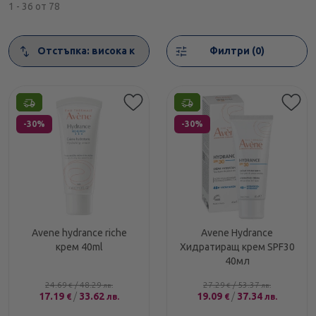
1 - 36 от 78
Сортирай
Филтри (0)
Етикети
Етикети
-30%
-30%
Avene hydrance riche
Avene Hydrance
крем 40ml
Хидратиращ крем SPF30
40мл
24.69
/
48.29
27.29
/
53.37
€
лв.
€
лв.
17.19
/
33.62
19.09
/
37.34
€
лв.
€
лв.