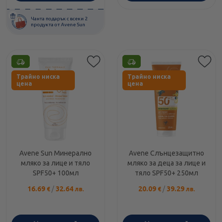
Чанта подарък с всеки 2
продукта от Avene Sun
Етикети
Етикети
Трайно ниска
Трайно ниска
цена
цена
Avene Sun Минерално
Avene Слънцезащитно
мляко за лице и тяло
мляко за деца за лице и
SPF50+ 100мл
тяло SPF50+ 250мл
16.69
/
32.64
20.09
/
39.29
€
лв.
€
лв.