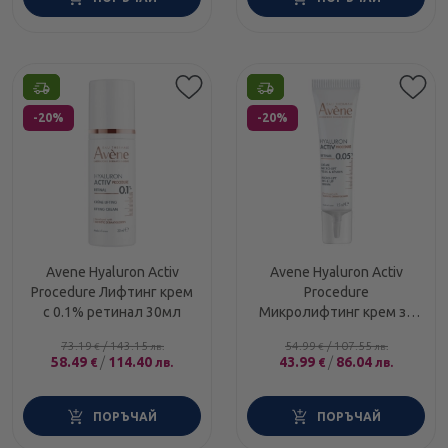
Етикети
Етикети
-20%
-20%
Avene Hyaluron Activ
Avene Hyaluron Activ
Procedure Лифтинг крем
Procedure
с 0.1% ретинал 30мл
Микролифтинг крем за
околоочен контур с
73.19
/
143.15
54.99
/
107.55
€
лв.
€
лв.
0.05% ретинал 15мл
58.49
/
114.40
43.99
/
86.04
€
лв.
€
лв.
ПОРЪЧАЙ
ПОРЪЧАЙ