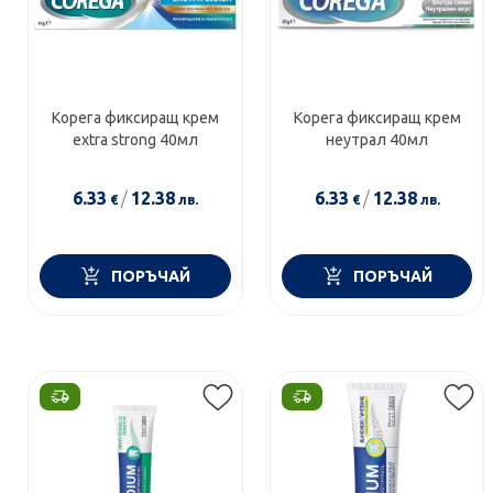
Корега фиксиращ крем
Корега фиксиращ крем
extra strong 40мл
неутрал 40мл
6.33
/
12.38
6.33
/
12.38
€
лв.
€
лв.
ПОРЪЧАЙ
ПОРЪЧАЙ