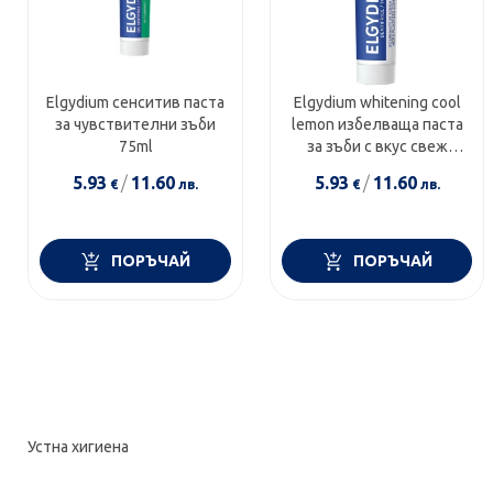
Elgydium сенситив паста
Elgydium whitening cool
за чувствителни зъби
lemon избелваща паста
75ml
за зъби с вкус свеж
лимон 75ml
5.93
/
11.60
5.93
/
11.60
€
лв.
€
лв.
ПОРЪЧАЙ
ПОРЪЧАЙ
Устна хигиена