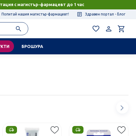
тация с магистър-фармацевт до 1 час
Попитай нашия магистър-фармацевт!
Здравен портал - блог
УКТИ
БРОШУРА
Сл
ел