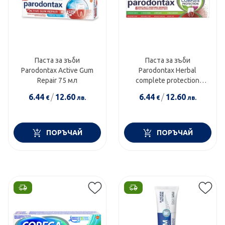
Паста за зъби
Паста за зъби
Parodontax Active Gum
Parodontax Herbal
Repair 75 мл
complete protection
75мл
6.44
/
12.60
6.44
/
12.60
€
лв.
€
лв.
Скъпа доставка
Търсих друго
ПОРЪЧАЙ
ПОРЪЧАЙ
Технически проблем с плащането
Просто разглеждам
Намерих по-евтино