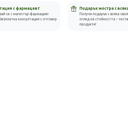
тация с фармацевт
Подарък мостра с всяк
вай се с магистър-фармацевт
Получи подарък с всяка своя
Безплатна консултация с отговор
оглед на стойността – тест
!
продукти!