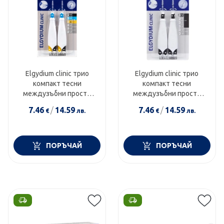
Elgydium clinic трио
Elgydium clinic трио
компакт тесни
компакт тесни
междузъбни простр
междузъбни простр
trio012
trio000
7.46
/
14.59
7.46
/
14.59
€
лв.
€
лв.
ПОРЪЧАЙ
ПОРЪЧАЙ