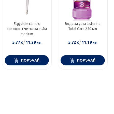
Elgydium clinic х
Вода за уста Listerine
ортодонт четка за зъби
Total Care 250 мл
medium
5.77
/
11.29
5.72
/
11.19
€
лв.
€
лв.
ПОРЪЧАЙ
ПОРЪЧАЙ