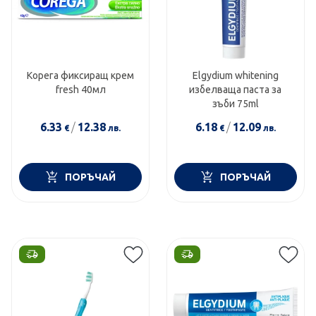
Корега фиксиращ крем
Elgydium whitening
fresh 40мл
избелваща паста за
зъби 75ml
6.33
/
12.38
6.18
/
12.09
€
лв.
€
лв.
ПОРЪЧАЙ
ПОРЪЧАЙ