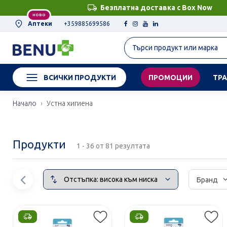
Безплатна доставка с Box Now
НОВО
Аптеки
+359885699586
ВСИЧКИ ПРОДУКТИ
ПРОМОЦИИ
ТРА
Начало
Устна хигиена
Продукти
1 - 36 от 81 резултата
Сортирай
Предишен
Бранд
елемент