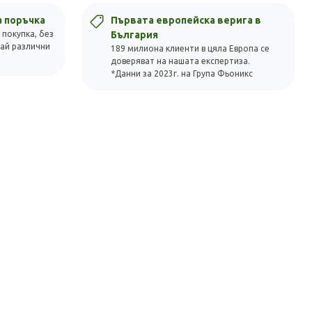
а поръчка
Първата европейска верига в
 покупка, без
България
вай различни
189 милиона клиенти в цяла Европа се
доверяват на нашата експертиза.
*Данни за 2023г. на Група Фьоникс