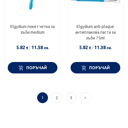
Elgydium покет четка за
Elgydium anti-plaque
зъби medium
антиплакова паста за
зъби 75ml
5.82
/
11.38
5.82
/
11.38
€
лв.
€
лв.
ПОРЪЧАЙ
ПОРЪЧАЙ
1
2
3