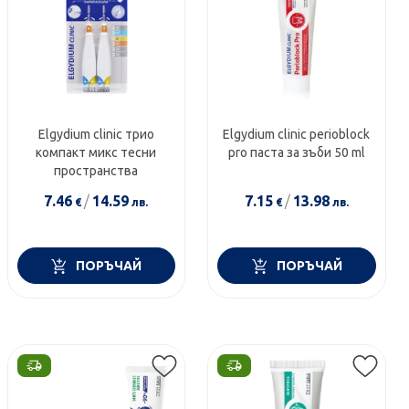
Elgydium clinic трио
Еlgydium clinic perioblock
компакт микс тесни
pro паста за зъби 50 ml
пространства
7.46
/
14.59
7.15
/
13.98
€
лв.
€
лв.
ПОРЪЧАЙ
ПОРЪЧАЙ