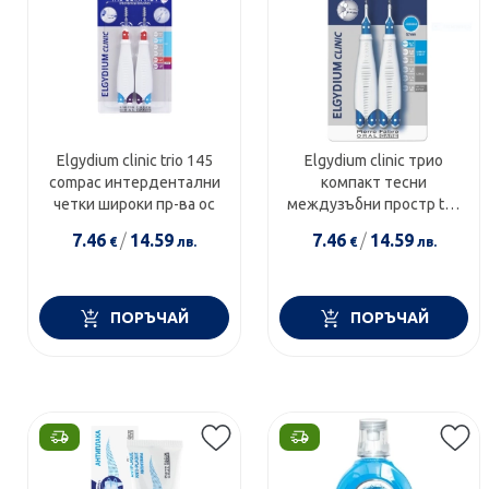
Elgydium clinic trio 145
Elgydium clinic трио
compac интердентални
компакт тесни
четки широки пр-ва ос
междузъбни простр trio
111
7.46
/
14.59
7.46
/
14.59
€
лв.
€
лв.
ПОРЪЧАЙ
ПОРЪЧАЙ