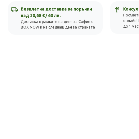
Безплатна доставка за поръчки
Консул
над 30,68 Є/ 60 лв.
Посъвет
онлайн! 
Доставка в рамките на деня за София с
до 1 час
BOX NOW и на следващ ден за страната