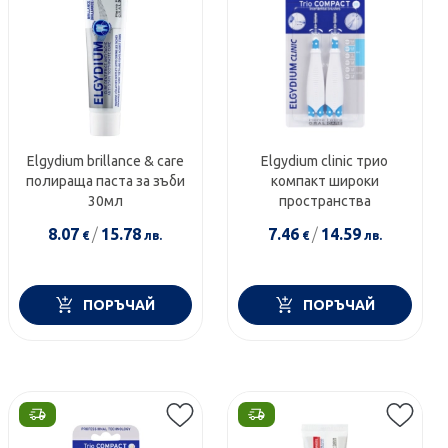
Elgydium brillance & care
Elgydium clinic трио
полираща паста за зъби
компакт широки
30мл
пространства
8.07
/
15.78
7.46
/
14.59
€
лв.
€
лв.
ПОРЪЧАЙ
ПОРЪЧАЙ