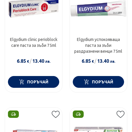
Еlgydium clinic perioblock
Elgydium успокояваща
care паста за зъби 75ml
паста за зъби
раздразнени венци 75ml
6.85
/
13.40
6.85
/
13.40
€
лв.
€
лв.
ПОРЪЧАЙ
ПОРЪЧАЙ