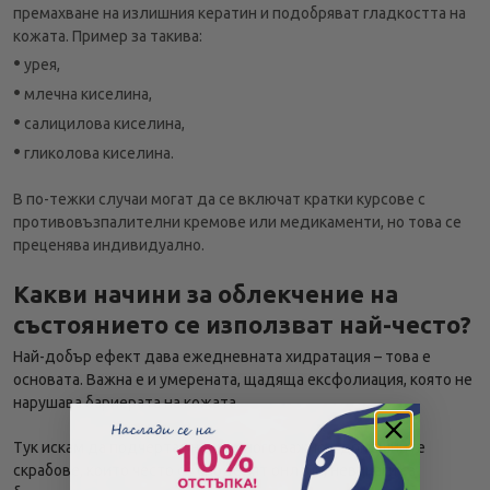
премахване на излишния кератин и подобряват гладкостта на
кожата. Пример за такива:
•
урея,
•
млечна киселина,
•
салицилова киселина,
•
гликолова киселина.
В по-тежки случаи могат да се включат кратки курсове с
противовъзпалителни кремове или медикаменти, но това се
преценява индивидуално.
Какви начини за облекчение на
състоянието се използват най-често?
Най-добър ефект дава ежедневната хидратация – това е
основата. Важна е и умерената, щадяща ексфолиация, която не
нарушава бариерата на кожата.
Тук искам да подчертая нещо много важно – домашните
скрабове, които често се споделят онлайн, невинаги са