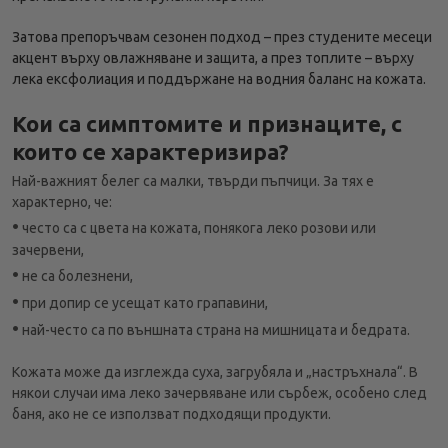
Затова препоръчвам сезонен подход – през студените месеци
акцент върху овлажняване и защита, а през топлите – върху
лека ексфолиация и поддържане на водния баланс на кожата.
Кои са симптомите и признаците, с
които се характеризира?
Най-важният белег са малки, твърди пъпчици. За тях е
характерно, че:
•
често са с цвета на кожата, понякога леко розови или
зачервени,
•
не са болезнени,
•
при допир се усещат като грапавини,
•
най-често са по външната страна на мишницата и бедрата.
Кожата може да изглежда суха, загрубяла и „настръхнала“. В
някои случаи има леко зачервяване или сърбеж, особено след
баня, ако не се използват подходящи продукти.