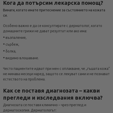
Кога да потърсим лекарска помощ?
Винаги, когато имате притеснение за състоянието на кожата
си.
Особено важно е да се консултирате с дерматолог, когато
домашните грижи не дават резултат или ако има:
•
възпаление,
•
сърбеж,
•
болка,
•
видимо влошаване.
Често пациентите идват при мен с оплакване, че „гъшата кожа“
не минава месеци наред, защото се лекуват сами и не познават
естеството на проблема.
Как се поставя диагнозата – какви
прегледи и изследвания включва?
Диагнозата се поставя клинично – чрез преглед и
дерматоскопия. Дерматологът: