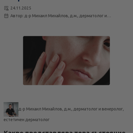
24.11.2025
Кога да потърсим лекарска помощ?
Автор: д-р Михаил Михайлов, д.м., дерматолог и
Как се поставя диагнозата – какви прегледи и
венеролог, естетичен дерматолог
изследвания включва?
Кога е нужно лечение и какво включва то?
Какви начини за облекчение на състоянието се
използват най-често?
Какви продукти са подходящи за домашна грижа?
Как можем да избегнем появата на това състояние?
Как влияе храненето върху този проблем и какви са
препоръките за диета и прием на витамини?
д-р Михаил Михайлов, д.м., дерматолог и венеролог,
естетичен дерматолог
Какво представлява това състояние,