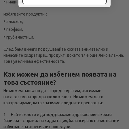
•
ниацинамид.
Избягвайте продукти с:
•
алкохол,
•
парфюм,
•
груби частици.
След баня винаги подсушавайте кожата внимателно и
нанасяйте хидратиращ продукт, докато тя е още леко влажна.
Това увеличава ефективността.
Как можем да избегнем появата на
това състояние?
Не можем напълно да го предотвратим, ако имаме
наследствена предразположеност. Но можем да го
контролираме, като спазваме следните препоръки:
1.
Най-важното е да поддържаме здравословна кожна
бариера – с правилна хидратация, балансирано почистване и
избягване на агресивни процедури.