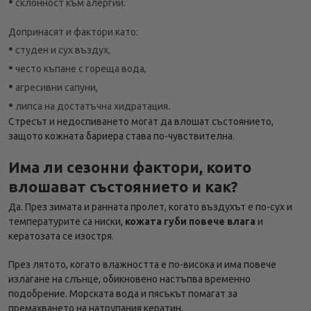
•
склонност към алергии.
Допринасят и фактори като:
•
студен и сух въздух,
•
често къпане с гореща вода,
•
агресивни сапуни,
•
липса на достатъчна хидратация.
Стресът и недоспиването могат да влошат състоянието,
защото кожната бариера става по-чувствителна.
Има ли сезонни фактори, които
влошават състоянието и как?
Да. През зимата и ранната пролет, когато въздухът е по-сух и
температурите са ниски,
кожата губи повече влага
и
кератозата се изостря.
През лятото, когато влажността е по-висока и има повече
излагане на слънце, обикновено настъпва временно
подобрение. Морската вода и пясъкът помагат за
премахването на натрупания кератин.