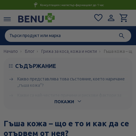
Консултация с магистър-фармацевт до 1 час
Начало
Блог
Грижа за коса, кожа и нокти
Гъша кожа – що 
СЪДЪРЖАНИЕ
Какво представлява това състояние, което наричаме
„гъша кожа“?
Какви са най-честите причини и рискови фактори за
появата на това състояние?
ПОКАЖИ
Има ли сезонни фактори, които влошават
състоянието и как?
Гъша кожа – що е то и как да се
Кои са симптомите и признаците, с които се
отървем от нея?
характеризира?