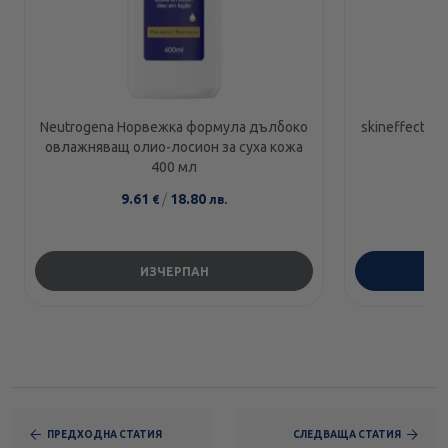
Neutrogena Норвежка формула дълбоко
skineffect Л
овлажняващ олио-лосион за суха кожа
400 мл
9.61
/
18.80
1
€
лв.
ИЗЧЕРПАН
ПРЕДХОДНА СТАТИЯ
СЛЕДВАЩА СТАТИЯ