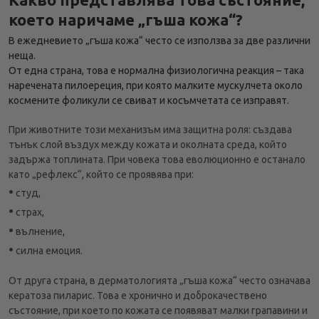
което наричаме „гъша кожа“?
В ежедневието „гъша кожа“ често се използва за две различни
неща.
От една страна, това е нормална физиологична реакция – така
наречената пилоереция, при която малките мускулчета около
космените фоликули се свиват и косъмчетата се изправят.
При животните този механизъм има защитна роля: създава
тънък слой въздух между кожата и околната среда, който
задържа топлината. При човека това еволюционно е останало
като „рефлекс“, който се проявява при:
•
студ,
•
страх,
•
вълнение,
•
силна емоция.
От друга страна, в дерматологията „гъша кожа“ често означава
кератоза пиларис. Това е хронично и доброкачествено
състояние, при което по кожата се появяват малки грапавини и