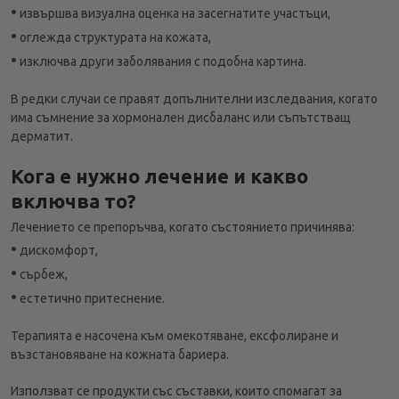
•
извършва визуална оценка на засегнатите участъци,
•
оглежда структурата на кожата,
•
изключва други заболявания с подобна картина.
В редки случаи се правят допълнителни изследвания, когато
има съмнение за хормонален дисбаланс или съпътстващ
дерматит.
Кога е нужно лечение и какво
включва то?
Лечението се препоръчва, когато състоянието причинява:
•
дискомфорт,
•
сърбеж,
•
естетично притеснение.
Терапията е насочена към омекотяване, ексфолиране и
възстановяване на кожната бариера.
Използват се продукти със съставки, които спомагат за