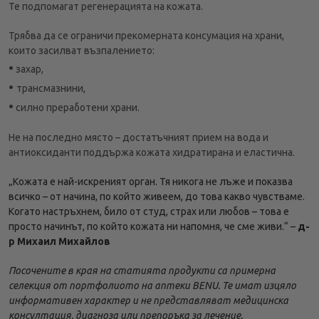
Те подпомагат регенерацията на кожата.
Трябва да се ограничи прекомерната консумация на храни,
които засилват възпалението:
•
захар,
•
трансмазнини,
•
силно преработени храни.
Не на последно място – достатъчният прием на вода и
антиоксиданти поддържа кожата хидратирана и еластична.
„Кожата е най-искреният орган. Тя никога не лъже и показва
всичко – от начина, по който живеем, до това какво чувстваме.
Когато настръхнем, било от студ, страх или любов – това е
просто начинът, по който кожата ни напомня, че сме живи.“ –
д-
р Михаил Михайлов
Посочените в края на статията продукти са примерна
селекция от портфолиото на аптеки BENU. Те имат изцяло
информативен характер и не представляват медицинска
консултация, диагноза или препоръка за лечение.