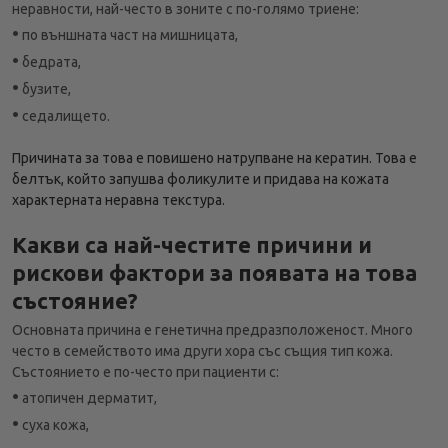
неравности, най-често в зоните с по-голямо триене:
•
по външната част на мишницата,
•
бедрата,
•
бузите,
•
седалището.
Причината за това е повишено натрупване на кератин. Това е
белтък, който запушва фоликулите и придава на кожата
характерната неравна текстура.
Какви са най-честите причини и
рискови фактори за появата на това
състояние?
Основната причина е генетична предразположеност. Много
често в семейството има други хора със същия тип кожа.
Състоянието е по-често при пациенти с:
•
атопичен дерматит,
•
суха кожа,