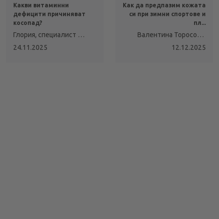
Какви витаминни
Как да предпазим кожата
дефицити причиняват
си при зимни спортове и
косопад?
пл...
Глория, специалист по
Валентина Торосова,
трихологична
треньор по грижа за
24.11.2025
12.12.2025
диагностика и
кожата
ароматерапия за
лечение на склап и
коса