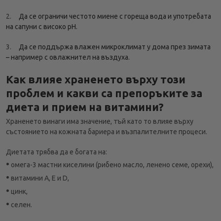
2.
Да се ограничи честото миене с гореща вода и употребата
на сапуни с високо pH.
3.
Да се поддържа влажен микроклимат у дома през зимата
– например с овлажнител на въздуха.
Как влияе храненето върху този
проблем и какви са препоръките за
диета и прием на витамини?
Храненето винаги има значение, тъй като то влияе върху
състоянието на кожната бариера и възпалителните процеси.
Диетата трябва да е богата на:
•
омега-3 мастни киселини (рибено масло, ленено семе, орехи),
•
витамини А, Е и D,
•
цинк,
•
селен.