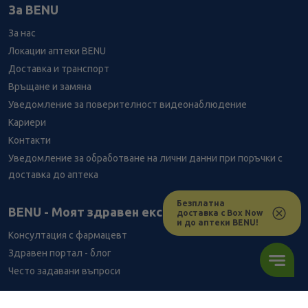
За BENU
За нас
Локации аптеки BENU
Доставка и транспорт
Връщане и замяна
Уведомление за поверителност видеонаблюдение
Кариери
Контакти
Уведомление за обработване на лични данни при поръчки с
доставка до аптека
Безплатна
Лесно ли се ориентираш в сайта ни днес?
BENU - Моят здравен експерт
доставка с Box Now
и до аптеки BENU!
Консултация с фармацевт
Здравен портал - блог
Често задавани въпроси