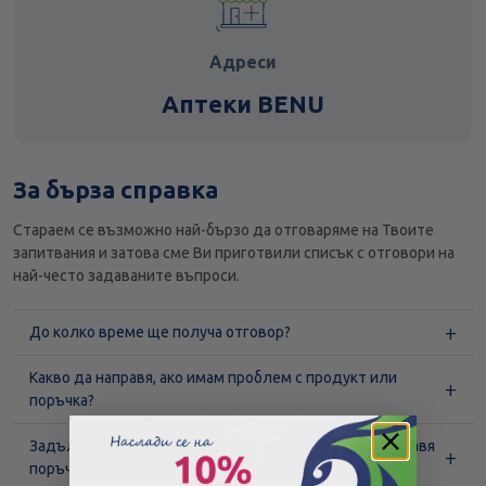
Адреси
Аптеки BENU
За бърза справка
Стараем се възможно най-бързо да отговаряме на Твоите
запитвания и затова сме Ви приготвили списък с отговори на
най-често задаваните въпроси.
До колко време ще получа отговор?
Какво да направя, ако имам проблем с продукт или
поръчка?
Задължително ли е да имам регистрация, за да направя
поръчка?