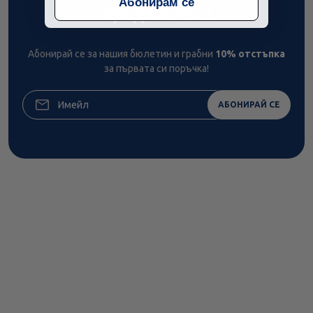
Абонирам се
предимства!
Абонирай се за нашия бюлетин и грабни
10% отстъпка
за първата си поръчка!
АБОНИРАЙ СЕ