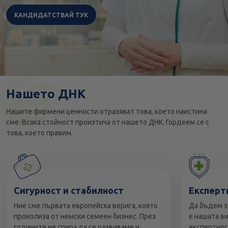
КАНДИДАТСТВАЙ ТУК
Нашето ДНК
Нашите фирмени ценности отразяват това, което наистина
сме. Всяка стойност произтича от нашето ДНК. Гордеем се с
това, което правим.
Сигурност и стабилност
Експерт
Ние сме първата европейска верига, която
Да бъдем з
произлиза от немски семеен бизнес. През
е нашата ви
годините не спира да се развиваме и
експертнос