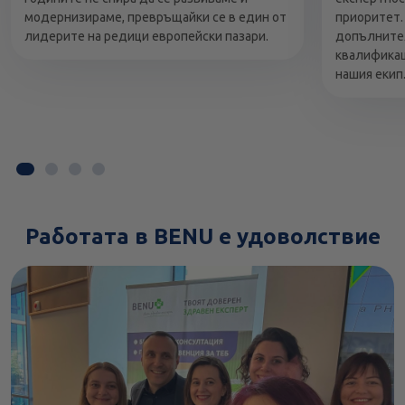
модернизираме, превръщайки се в един от
приоритет.
лидерите на редици европейски пазари.
допълните
квалификац
нашия екип
Работата в BENU е удоволствие