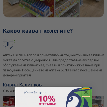
Какво казват колегите?
Аптека BENU е топло и приветливо място, което нашите клиенти
могат да посетят с увереност. Ние предоставяме експертно
обслужване на клиентите, съвети и приятно изживяване при
пазаруване. Посещението на аптека BENU е като посещение на
доверен приятел.
Кирил Калинков
Управител аптеки BENU