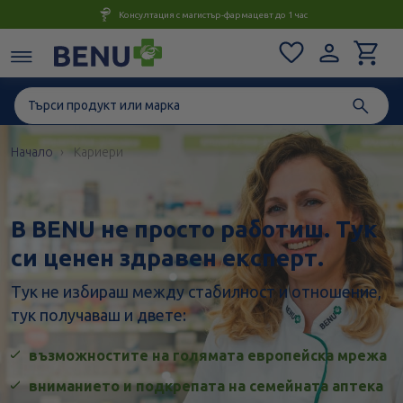
Консултация с магистър-фармацевт до 1 час
Начало
Кариери
В BENU не просто работиш. Тук
си ценен здравен експерт.
Тук не избираш между стабилност и отношение,
тук получаваш и двете:
възможностите на голямата европейска мрежа
вниманието и подкрепата на семейната аптека