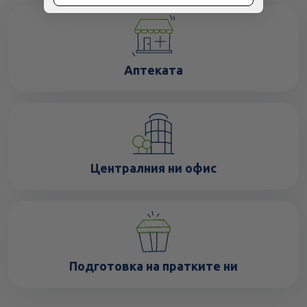
Аптеката
Централния ни офис
Подготовка на пратките ни