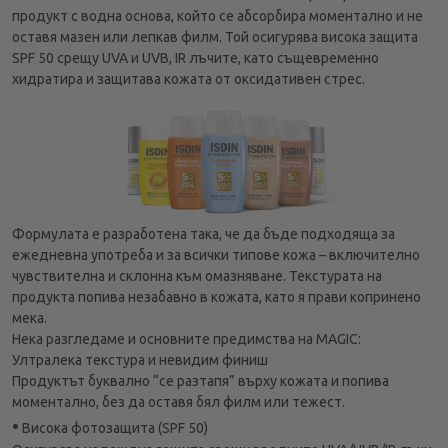
продукт с водна основа, който се абсорбира моментално и не
оставя мазен или лепкав филм. Той осигурява висока защита
SPF 50 срещу UVA и UVB, IR лъчите, като същевременно
хидратира и защитава кожата от оксидативен стрес.
Формулата е разработена така, че да бъде подходяща за
ежедневна употреба и за всички типове кожа – включително
чувствителна и склонна към омазняване. Текстурата на
продукта попива незабавно в кожата, като я прави копринено
мека.
Нека разгледаме и основните предимства на MAGIC:
Ултралека текстура и невидим финиш
Продуктът буквално “се разтапя” върху кожата и попива
моментално, без да оставя бял филм или тежест.
•
Висока фотозащита (SPF 50)