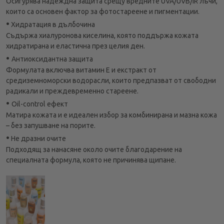
Осигурява надеждна защита срещу вредните UVA/UVB/IR лъчи,
които са основен фактор за фотостареене и пигментации.
•
Хидратация в дълбочина
Съдържа хиалуронова киселина, която поддържа кожата
хидратирана и еластична през целия ден.
•
Антиоксидантна защита
Формулата включва витамин Е и екстракт от
средиземноморски водорасли, които предпазват от свободни
радикали и преждевременно стареене.
•
Oil-control ефект
Матира кожата и е идеален избор за комбинирана и мазна кожа
– без запушване на порите.
•
Не дразни очите
Подходящ за нанасяне около очите благодарение на
специалната формула, която не причинява щипане.