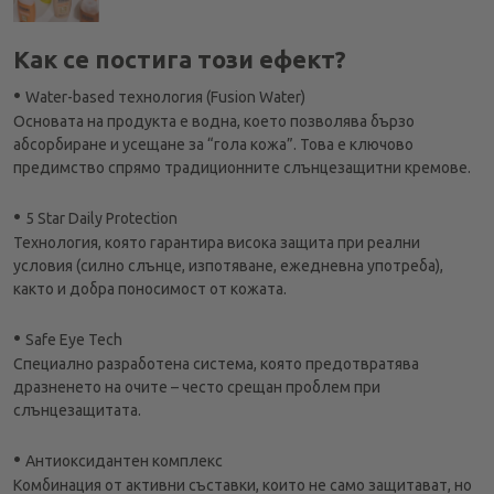
Как се постига този ефект?
•
Water-based технология (Fusion Water)
Основата на продукта е водна, което позволява бързо
абсорбиране и усещане за “гола кожа”. Това е ключово
предимство спрямо традиционните слънцезащитни кремове.
•
5 Star Daily Protection
Технология, която гарантира висока защита при реални
условия (силно слънце, изпотяване, ежедневна употреба),
както и добра поносимост от кожата.
•
Safe Eye Tech
Специално разработена система, която предотвратява
дразненето на очите – често срещан проблем при
слънцезащитата.
•
Антиоксидантен комплекс
Комбинация от активни съставки, които не само защитават, но