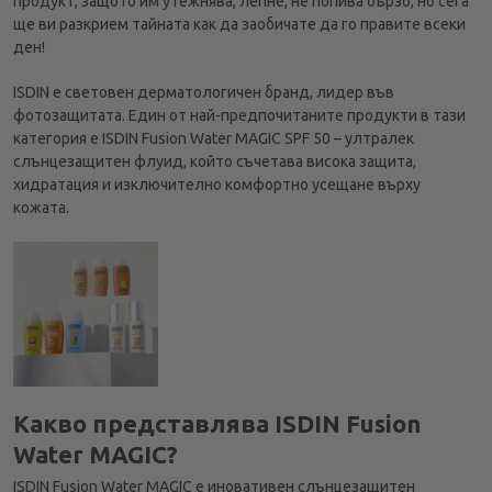
продукт, защото им утежнява, лепне, не попива бързо, но сега
ще ви разкрием тайната как да заобичате да го правите всеки
ден!
ISDIN е световен дерматологичен бранд, лидер във
фотозащитата. Един от най-предпочитаните продукти в тази
категория е ISDIN Fusion Water MAGIC SPF 50 – ултралек
слънцезащитен флуид, който съчетава висока защита,
хидратация и изключително комфортно усещане върху
кожата.
Какво представлява ISDIN Fusion
Water MAGIC?
ISDIN Fusion Water MAGIC е иновативен слънцезащитен