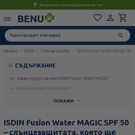
Консултация с магистър-фармацевт до 1 час
Начало
Блог
Слънцезащита
ISDIN Fusion Water MAGIC SPF
СЪДЪРЖАНИЕ
Какво представлява ISDIN Fusion Water MAGIC?
Как се постига този ефект?
За кого е подходящ?
ПОКАЖИ
ISDIN Fusion Water MAGIC SPF 50
– слънцезащитата, която ще