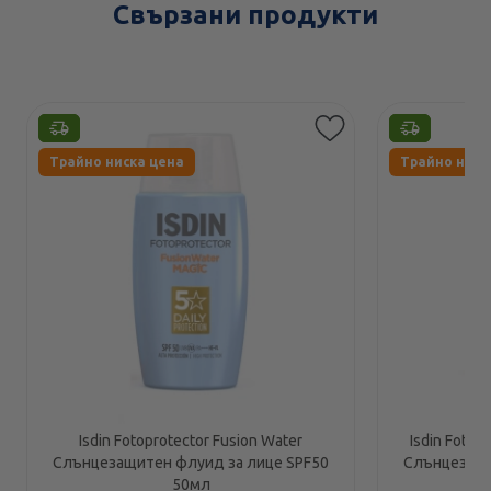
Свързани продукти
Етикети
Етикети
Трайно ниска цена
Трайно ниск
Isdin Fotoprotector Fusion Water
Isdin Fotop
Слънцезащитен флуид за лице SPF50
Слънцезащи
50мл
с