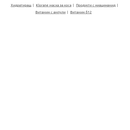
Хидратиращ
Klorane маска за коса
Продукти с ниацинамид
Витамин с ампули
Витамин б12