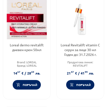
Loreal dermo revitalift
Loreal Revitalift vitamin C
дневен крем 50мл
серум за лице 30 мл
Годен до: 31.7.2026 г.
Brand:
LOREAL
Продуктова линия:
Бранд:
LOREAL
REVITALIFT
Вид на крема или флуида:
Тип козметика:
Масова
67
69
47
99
Дневен
козметика
14
€
/
28
лв.
21
€
/
41
лв.
Brand:
LOREAL
ПОРЪЧАЙ
ПОРЪЧАЙ