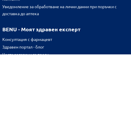
Уведомление за обработване на лични данни при поръчки с
доставка до аптека
BENU - Моят здравен експерт
Консултация с фармацевт
Здравен портал - блог
Често задавани въпроси
ВРЪЗКИ
Изпълнителна агенция по лекарствата
Български фармацевтичен съюз
Българска асоциация на помощник-фармацевтите
Министерство на здравеопазването
Комисия за защита на потребителите
Абонирай се за нашия бюлетин и грабни
10% отстъпка
за