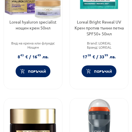
Loreal hyaluron specialist
Loreal Bright Reveal UV
нощен крем 50мл
Крем против тъмни петна
SPF50+ 50мл
Вид на крема или флуида:
Brand:
LOREAL
Нощен
Бранд:
LOREAL
Продуктова линия:
Категория:
Слънцезащита и
43
49
38
99
HYALURON SPECIALIST
репеленти
8
€
/
16
лв.
17
€
/
33
лв.
Форма на продукта:
крем
ПОРЪЧАЙ
ПОРЪЧАЙ