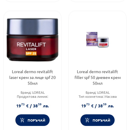
Loreal dermo revitalift
Loreal dermo revitalift
laser крем за лице spf 20
filler spf 50 дневен крем
50мл
50мл
Бранд:
LOREAL
Бранд:
LOREAL
Продуктова линия:
Тип козметика:
Масова
REVITALIFT
козметика
73
59
73
59
Функционалност:
Антиейдж
Форма на продукта:
крем
19
€
/
38
лв.
19
€
/
38
лв.
ПОРЪЧАЙ
ПОРЪЧАЙ