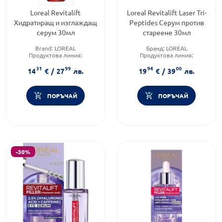
Loreal Revitalift
Loreal Revitalift Laser Tri-
Хидратиращ и изглаждащ
Peptides Серум против
серум 30мл
стареене 30мл
Brand:
LOREAL
Бранд:
LOREAL
Продуктова линия:
Продуктова линия:
REVITALIFT
REVITALIFT
31
99
94
00
Форма на продукта:
серум
Форма на продукта:
серум
14
€
/
27
лв.
19
€
/
39
лв.
ПОРЪЧАЙ
ПОРЪЧАЙ
-30%