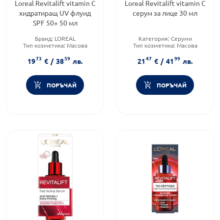
Loreal Revitalift vitamin C
Loreal Revitalift vitamin C
хидратиращ UV флуид
серум за лице 30 мл
SPF 50+ 50 мл
Бранд:
LOREAL
Категория:
Серуми
Тип козметика:
Масова
Тип козметика:
Масова
козметика
козметика
73
59
47
99
Форма на продукта:
флуид
Форма на продукта:
флуид
19
€
/
38
лв.
21
€
/
41
лв.
ПОРЪЧАЙ
ПОРЪЧАЙ