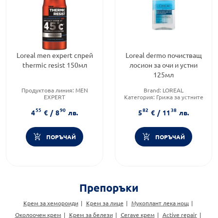
Loreal men expert спрей
Loreal dermo почистващ
thermic resist 150мл
лосион за очи и устни
125мл
Продуктова линия:
MEN
Brand:
LOREAL
EXPERT
Категория:
Грижа за устните
Тип козметика:
Масова
и зоната около устните
55
90
82
38
козметика
Форма на продукта:
лосион
4
€
/
8
лв.
5
€
/
11
лв.
Форма на продукта:
спрей
ПОРЪЧАЙ
ПОРЪЧАЙ
Препоръки
Крем за хемороиди
Крем за лице
Мукоплант лека нощ
Околоочен крем
Крем за белези
Cerave крем
Active repair