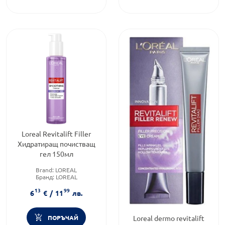
Loreal Revitalift Filler
Хидратиращ почистващ
гел 150мл
Brand:
LOREAL
Бранд:
LOREAL
Категория:
Гелове
13
99
6
€
/
11
лв.
Loreal dermo revitalift
ПОРЪЧАЙ