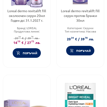
Loreal dermo revitalift fill
Loreal dermo revitalift fill
околоочен серум 20мл
серум против бръчки
Годен до: 31.1.2027 г.
30мл
Бранд:
LOREAL
Категория:
Серуми
Продуктова линия:
Тип козметика:
Масова
REVITALIFT
козметика
34
78
34
78
Тип козметика:
20
€
/
39
Масова
лв.
Форма на продукта:
серум
20
€
/
39
лв.
19
козметика
75
14
€
/
27
лв.
ПОРЪЧАЙ
ПОРЪЧАЙ