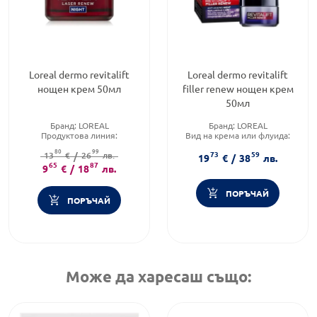
Loreal dermo revitalift
Loreal dermo revitalift
нощен крем 50мл
filler renew нощен крем
50мл
Бранд:
LOREAL
Бранд:
LOREAL
Продуктова линия:
Вид на крема или флуида:
REVITALIFT
Нощен
80
99
73
59
Функционалност:
13
€
/
26
Антиейдж
лв.
Тип козметика:
Масова
19
€
/
38
лв.
65
87
козметика
9
€
/
18
лв.
ПОРЪЧАЙ
ПОРЪЧАЙ
Може да харесаш също: