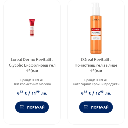
Loreal Dermo Revitalift
L'Oreal Revitalift
Glycolic Ексфолиращ гел
Почистващ гел за лице
150мл
150мл
Бранд:
LOREAL
Бранд:
LOREAL
Тип козметика:
Масова
Категория:
Срочни продукти
козметика
Brand:
LOREAL
13
99
15
03
Форма на продукта:
гел
6
€
/
11
лв.
6
€
/
12
лв.
ПОРЪЧАЙ
ПОРЪЧАЙ