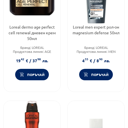
Loreal dermo age perfect
Loreal men expert рол-он
cell renewal дневен крем
magnesium defense 50мл
50мл
Бранд:
LOREAL
Бранд:
LOREAL
Продуктова линия:
AGE
Продуктова линия:
MEN
PERFECT
EXPERT
42
98
55
90
Функционалност:
Антиейдж
Тип козметика:
Масова
19
€
/
37
лв.
4
€
/
8
лв.
козметика
ПОРЪЧАЙ
ПОРЪЧАЙ