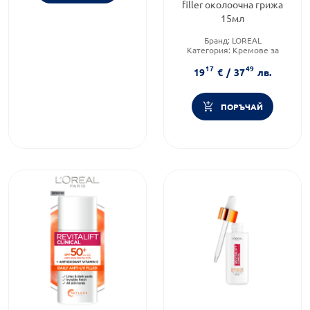
filler околоочна грижа
15мл
Бранд:
LOREAL
Категория:
Кремове за
околоочната зона
17
49
Продуктова линия:
19
€
/
37
лв.
REVITALIFT
ПОРЪЧАЙ