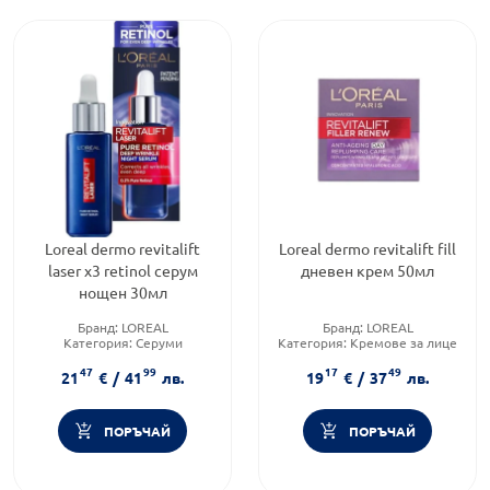
Loreal dermo revitalift
Loreal dermo revitalift fill
laser x3 retinol серум
дневен крем 50мл
нощен 30мл
Бранд:
LOREAL
Бранд:
LOREAL
Категория:
Серуми
Категория:
Кремове за лице
Форма на продукта:
серум
Тип козметика:
Масова
47
99
17
49
козметика
21
€
/
41
лв.
19
€
/
37
лв.
ПОРЪЧАЙ
ПОРЪЧАЙ