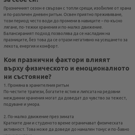
Празничният сезон е свързан с топли срещи, изобилие от храна
и по-различен дневен ритъм. Освен приятно преживяване,
този период често води до промени в навиците – по-късно
лягане, по-тежки хранения и по-малко движение.
Балансираният подход позволява да се насладим на
празниците, без това да се отрази негативно на усещането за
лекота, енергия и комфорт.
Кои празнични фактори влияят
върху физическото и емоционалното
ни състояние?
1. Промяна в хранителния ритъм
По-честите трапези, богатите ястия и липсата на редовни
междинни хранения могат да доведат до чувство за тежест,
подуване и умора.
2. По-малко движение през зимата
Кратките дни и студеното време ограничават физическата
активност. Това може да доведе до намален тонус и по-бавно