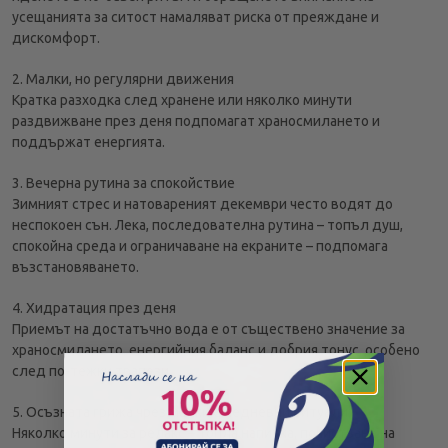
усещанията за ситост намаляват риска от преяждане и
дискомфорт.
2. Малки, но регулярни движения
Кратка разходка след хранене или няколко минути
раздвижване през деня подпомагат храносмилането и
поддържат енергията.
3. Вечерна рутина за спокойствие
Зимният стрес и натовареният декември често водят до
неспокоен сън. Лека, последователна рутина – топъл душ,
спокойна среда и ограничаване на екраните – подпомага
възстановяването.
4. Хидратация през деня
Приемът на достатъчно вода е от съществено значение за
храносмилането, енергийния баланс и добрия тонус, особено
след по-тежки трапези.
5. Осъзната грижа чрез малки ежедневни ритуали
Няколко минути за релакс – топла напитка, почистване на