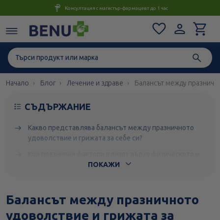
Консултация с магистър-фармацевт до 1 час
Начало
Блог
Лечение и здраве
Балансът между празнично
СЪДЪРЖАНИЕ
Какво представлява балансът между празничното
удоволствие и грижата за себе си?
Кои празнични фактори влияят върху физическото и
емоционалното ни състояние?
ПОКАЖИ
Как да постигнем баланс между удоволствието и
грижата за здравето?
Балансът между празничното
Как празничният баланс подкрепя цялостното здраве?
удоволствие и грижата за