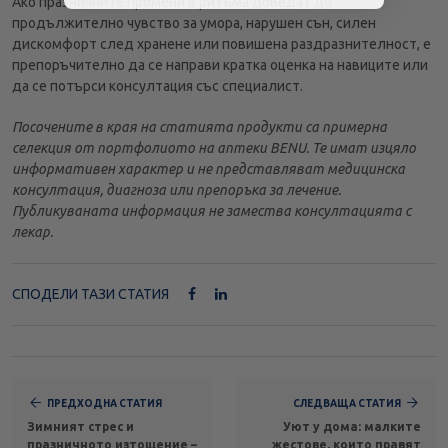
Ако празничните промени в ритъма доведат до
продължително чувство за умора, нарушен сън, силен
дискомфорт след хранене или повишена раздразнителност, е
препоръчително да се направи кратка оценка на навиците или
да се потърси консултация със специалист.
Посочените в края на статията продукти са примерна
селекция от портфолиото на аптеки BENU. Те имат изцяло
информативен характер и не представляват медицинска
консултация, диагноза или препоръка за лечение.
Публикуваната информация не замества консултацията с
лекар.
СПОДЕЛИ ТАЗИ СТАТИЯ
ПРЕДХОДНА СТАТИЯ
СЛЕДВАЩА СТАТИЯ
Зимният стрес и
Уют у дома: малките
празничното изтощение –
жестове, които правят