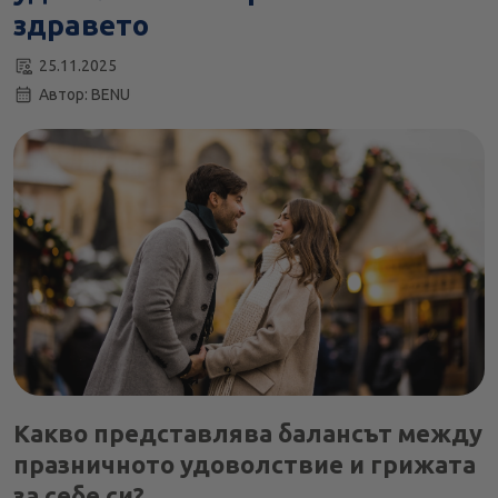
Кога е необходимо да обърнем по-голямо внимание?
здравето
25.11.2025
Автор: BENU
Какво представлява балансът между
празничното удоволствие и грижата
за себе си?