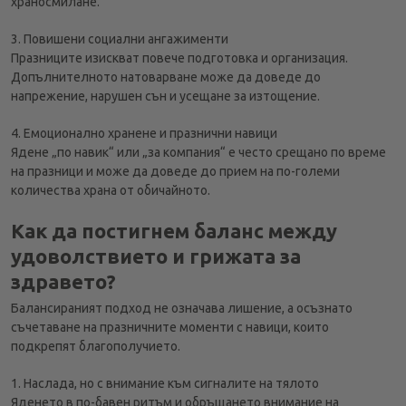
храносмилане.
3. Повишени социални ангажименти
Празниците изискват повече подготовка и организация.
Допълнителното натоварване може да доведе до
напрежение, нарушен сън и усещане за изтощение.
4. Емоционално хранене и празнични навици
Ядене „по навик“ или „за компания“ е често срещано по време
на празници и може да доведе до прием на по-големи
количества храна от обичайното.
Как да постигнем баланс между
удоволствието и грижата за
здравето?
Балансираният подход не означава лишение, а осъзнато
съчетаване на празничните моменти с навици, които
подкрепят благополучието.
1. Наслада, но с внимание към сигналите на тялото
Яденето в по-бавен ритъм и обръщането внимание на