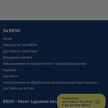
За BENU
За нас
Локации аптеки BENU
Доставка и транспорт
Връщане и замяна
Уведомление за поверителност видеонаблюдение
Кариери
Контакти
Уведомление за обработване на лични данни при поръчки с
доставка до аптека
Безплатна
Лесно ли се ориентираш в сайта ни днес?
BENU - Моят здравен експерт
доставка с Box Now
и до аптеки BENU!