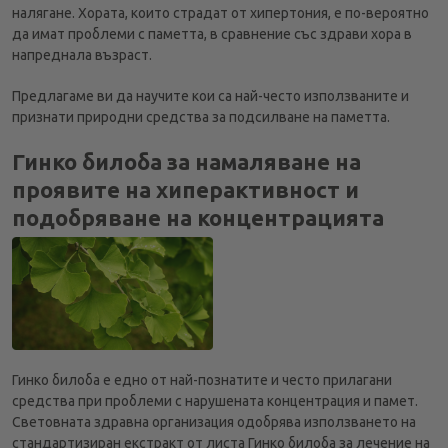
налягане. Хората, които страдат от хипертония, е по-вероятно
да имат проблеми с паметта, в сравнение със здрави хора в
напреднала възраст.
Предлагаме ви да научите кои са най-често използваните и
признати природни средства за подсилване на паметта.
Гинко билоба за намаляване на
проявите на хиперактивност и
подобряване на концентрацията
Гинко билоба е едно от най-познатите и често прилагани
средства при проблеми с нарушената концентрация и памет.
Световната здравна организация одобрява използването на
стандартизиран екстракт от листа Гинко билоба за лечение на