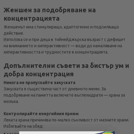
Женшен за подобряване на
концентрацията
Женшенът има стимулиращо, адаптогенно и подсилващо
действие.
Използва се и при деца в тийнейджърска възраст с дефицит
на вниманието и хиперактивност — води до намаляване на
хиперактивността и трудностите в концентрацията.
Допълнителни съвети за бистър ум и
добра концентрация
Никога не пропускайте закуската
Закуската е съществена част от дневното меню. За
подобряване на паметта включете въглехидрати — храна за
мозъка.
Контролирайте енергийния прием
Леката храна причинява по-малко сънливост от мазните храни.
Избягвайте на обяд:
•
сладки десерти