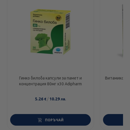
Гинко билоба капсули за памет и
Витамикс за 
концентрация 80мг х30 Adipharm
5.26
/
10.29
6
€
лв.
ПОРЪЧАЙ