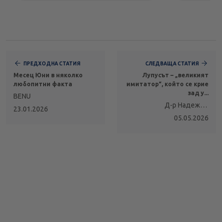
ПРЕДХОДНА СТАТИЯ
СЛЕДВАЩА СТАТИЯ
Месец Юни в няколко
Лупусът – „великият
любопитни факта
имитатор“, който се крие
зад у...
BENU
Д-р Надежда
23.01.2026
Капанджиева
05.05.2026