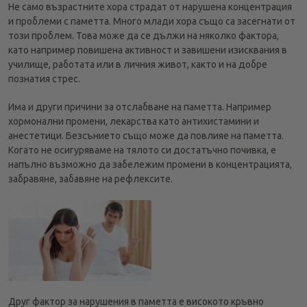
Не само възрастните хора страдат от нарушена концентрация
и проблеми с паметта. Много млади хора също са засегнати от
този проблем. Това може да се дължи на няколко фактора,
като например повишена активност и завишени изисквания в
училище, работата или в личния живот, както и на добре
познатия стрес.
Има и други причини за отслабване на паметта. Например
хормонални промени, лекарства като антихистамини и
анестетици. Безсънието също може да повлияе на паметта.
Когато не осигуряваме на тялото си достатъчно почивка, е
напълно възможно да забележим промени в концентрацията,
забравяне, забавяне на рефлексите.
Друг фактор за нарушения в паметта е високото кръвно