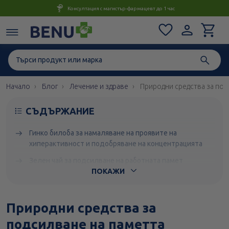
Консултация с магистър-фармацевт до 1 час
Начало
Блог
Лечение и здраве
Природни средства за под
СЪДЪРЖАНИЕ
Гинко билоба за намаляване на проявите на
хиперактивност и подобряване на концентрацията
Зелен чай за подсилване на работната памет
ПОКАЖИ
Женшен за подобряване на концентрацията
Допълнителни съвети за бистър ум и добра
Природни средства за
концентрация
подсилване на паметта