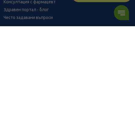
Консултация с фармацевт
Здравен портал - блог
Често задавани въпроси
ВРЪЗКИ
Изпълнителна агенция по лекарствата
Български фармацевтичен съюз
Българска асоциация на помощник-фармацевтите
Министерство на здравеопазването
Комисия за защита на потребителите
Абонирай се за нашия бюлетин и грабни
10% отстъпка
за
първата си поръчка!
АБОНИРАЙ СЕ
BENU онлайн аптека е лицензирана от