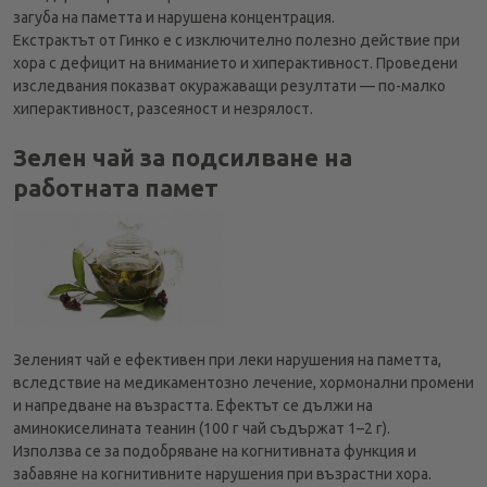
загуба на паметта и нарушена концентрация.
Екстрактът от Гинко е с изключително полезно действие при
хора с дефицит на вниманието и хиперактивност. Проведени
изследвания показват окуражаващи резултати — по-малко
хиперактивност, разсеяност и незрялост.
Зелен чай за подсилване на
работната памет
Зеленият чай е ефективен при леки нарушения на паметта,
вследствие на медикаментозно лечение, хормонални промени
и напредване на възрастта. Ефектът се дължи на
аминокиселината теанин (100 г чай съдържат 1–2 г).
Използва се за подобряване на когнитивната функция и
забавяне на когнитивните нарушения при възрастни хора.