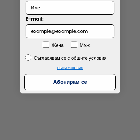
Технически проблем с плащането
E-mail:
Просто разглеждам
Намерих по-евтино
Пол
Жена
Мъж
Съгласявам се с общите условия
Съгласявам се с общите условия
ОБЩИ УСЛОВИЯ
Абонирам се