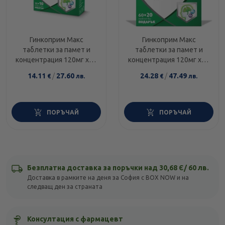
Гинкоприм Макс
Гинкоприм Макс
таблетки за памет и
таблетки за памет и
концентрация 120мг х30
концентрация 120мг х60
+ 10 таблетки
+ 20 таблетки
14.11
/
27.60
24.28
/
47.49
€
лв.
€
лв.
ПОРЪЧАЙ
ПОРЪЧАЙ
Безплатна доставка за поръчки над 30,68 Є/ 60 лв.
Доставка в рамките на деня за София с BOX NOW и на
следващ ден за страната
Консултация с фармацевт