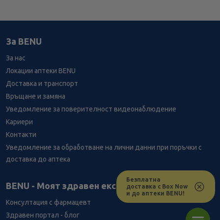
За BENU
За нас
Локации аптеки BENU
Доставка и транспорт
Връщане и замяна
Уведомление за поверителност видеонаблюдение
Кариери
Контакти
Уведомление за обработване на лични данни при поръчки с
доставка до аптека
Безплатна
Лесно ли се ориентираш в сайта ни днес?
BENU - Моят здравен експерт
доставка с Box Now
и до аптеки BENU!
Консултация с фармацевт
Здравен портал - блог