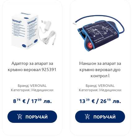
Адаптор за апарат за
Маншон за апарат за
кръвно веровал 925391
кръвно веровал дуо
контрол l
Бранд:
VEROVAL
Бранд:
VEROVAL
Категория:
Медицински
Категория:
Медицински
изделия и консумативи
изделия и консумативи
8
74
€
/
17
09
лв.
13
39
€
/
26
19
лв.
ПОРЪЧАЙ
ПОРЪЧАЙ