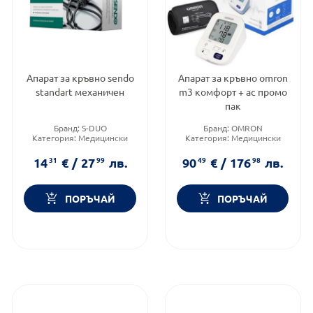
Апарат за кръвно sendo
Апарат за кръвно omron
standart механичен
m3 комфорт + ac промо
пак
Бранд:
S-DUO
Бранд:
OMRON
Категория:
Медицински
Категория:
Медицински
изделия и консумативи
изделия и консумативи
14
31
€
/
27
99
лв.
90
49
€
/
176
98
лв.
ПОРЪЧАЙ
ПОРЪЧАЙ