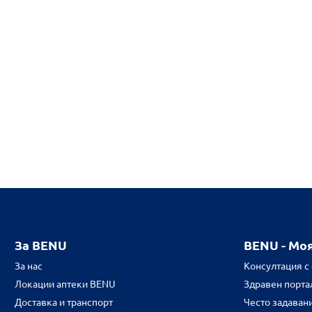
За BENU
BENU - Мо
За нас
Консултация с
Локации аптеки BENU
Здравен портал
Доставка и транспорт
Често задаван