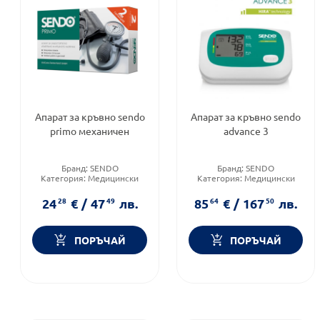
Апарат за кръвно sendo
Апарат за кръвно sendo
primo механичен
advance 3
Бранд:
SENDO
Бранд:
SENDO
Категория:
Медицински
Категория:
Медицински
изделия и консумативи
изделия и консумативи
Продуктова линия:
24
28
€
/
47
49
лв.
85
64
€
/
167
50
лв.
ADVANCE
ПОРЪЧАЙ
ПОРЪЧАЙ