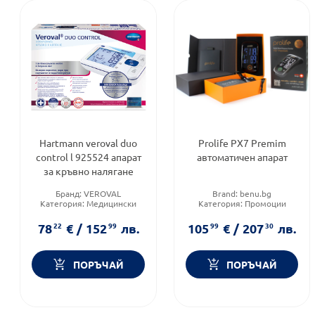
Hartmann veroval duo
Prolife PX7 Premim
control l 925524 апарат
автоматичен апарат
за кръвно налягане
Бранд:
VEROVAL
Brand:
benu.bg
Категория:
Медицински
Категория:
Промоции
изделия и консумативи
78
22
€
/
152
99
лв.
105
99
€
/
207
30
лв.
ПОРЪЧАЙ
ПОРЪЧАЙ