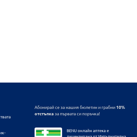
Абонирай се за нашия бюлетин и грабни
10%
отстъпка
за първата си поръчка!
твата
BENU онлайн аптека е
ик-
лицензирана от Изпълнителна