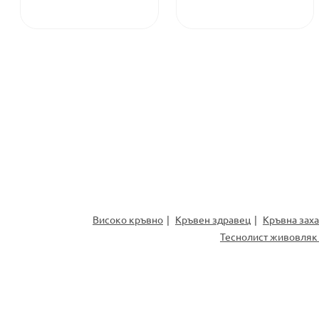
Високо кръвно
Кръвен здравец
Кръвна зах
Теснолист живовляк