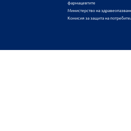
фармацевтите
Министерство на здравеопазван
Комисия за защита на потребите
FR
benu.bg важат само за нея и могат да се различават от цените във 
разстояние.
Общи условия
Защита на личните данни
Карта на сайта