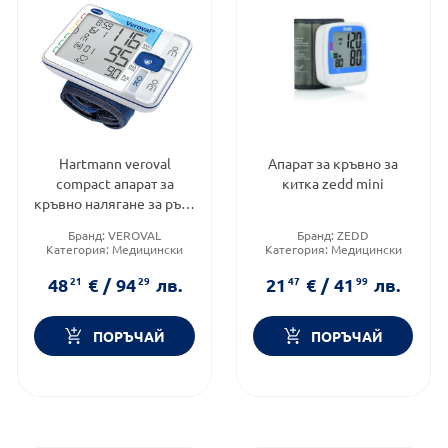
Hartmann veroval
Апарат за кръвно за
compact апарат за
китка zedd mini
кръвно налягане за ръка
925424
Бранд:
VEROVAL
Бранд:
ZEDD
Категория:
Медицински
Категория:
Медицински
изделия и консумативи
изделия и консумативи
48
21
€
/
94
29
лв.
21
47
€
/
41
99
лв.
ПОРЪЧАЙ
ПОРЪЧАЙ