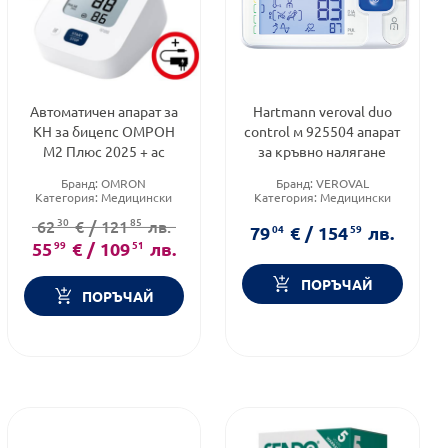
Автоматичен апарат за
Hartmann veroval duo
КН за бицепс ОМРОН
control м 925504 апарат
М2 Плюс 2025 + ас
за кръвно налягане
Бранд:
OMRON
Бранд:
VEROVAL
Категория:
Медицински
Категория:
Медицински
изделия и консумативи
изделия и консумативи
30
85
62
€
/
121
лв.
79
04
€
/
154
59
лв.
55
99
€
/
109
51
лв.
ПОРЪЧАЙ
ПОРЪЧАЙ