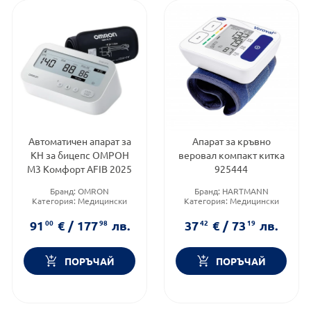
Автоматичен апарат за
Апарат за кръвно
КН за бицепс ОМРОН
веровал компакт китка
М3 Комфорт AFIB 2025
925444
Бранд:
OMRON
Бранд:
HARTMANN
Категория:
Медицински
Категория:
Медицински
изделия и консумативи
изделия и консумативи
Форма на продукта:
апарат
91
00
€
/
177
98
лв.
37
42
€
/
73
19
лв.
ПОРЪЧАЙ
ПОРЪЧАЙ