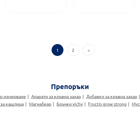
1
2
>
Препоръки
ар измерване
Апарати за кръвна захар
Добавки за кръвна захар
 за кашлица
Магнабеар
Бръчки vichy
Fructis grow strong
Мус