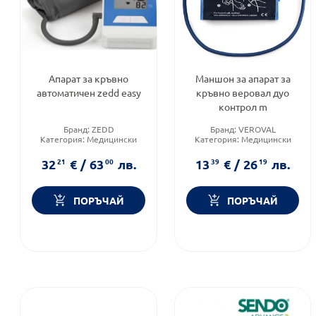
Апарат за кръвно
Маншон за апарат за
автоматичен zedd easy
кръвно веровал дуо
контрол m
Бранд:
ZEDD
Бранд:
VEROVAL
Категория:
Медицински
Категория:
Медицински
изделия и консумативи
изделия и консумативи
32
21
€
/
63
00
лв.
13
39
€
/
26
19
лв.
ПОРЪЧАЙ
ПОРЪЧАЙ