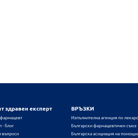
ят здравен експерт
ВРЪЗКИ
 фармацевт
Изпълнителна агенция по лекарс
 - блог
Български фармацевтичен съюз
и въпроси
Българска асоциация на помощн