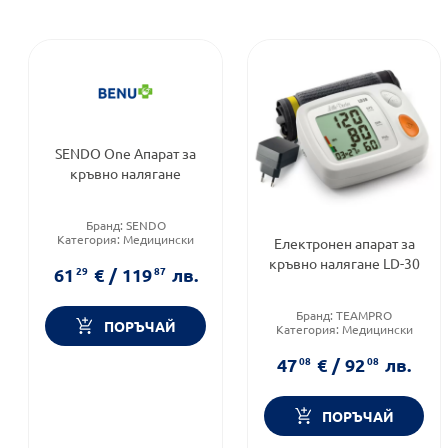
SENDO One Апарат за
кръвно налягане
Бранд:
SENDO
Категория:
Медицински
Електронен апарат за
изделия и консумативи
кръвно налягане LD-30
Форма на продукта:
апарат
61
29
€
/
119
87
лв.
Бранд:
TEAMPRO
ПОРЪЧАЙ
Категория:
Медицински
изделия и консумативи
47
08
€
/
92
08
лв.
ПОРЪЧАЙ