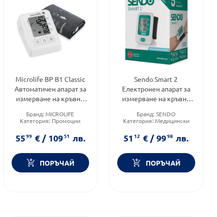
Microlife BP B1 Classic
Sendo Smart 2
Автоматичен апарат за
Електронен апарат за
измерване на кръвно
измерване на кръвно
налягане
налягане за китка
Бранд:
MICROLIFE
Бранд:
SENDO
Категория:
Промоции
Категория:
Медицински
изделия и консумативи
55
99
€
/
109
51
лв.
51
12
€
/
99
98
лв.
ПОРЪЧАЙ
ПОРЪЧАЙ