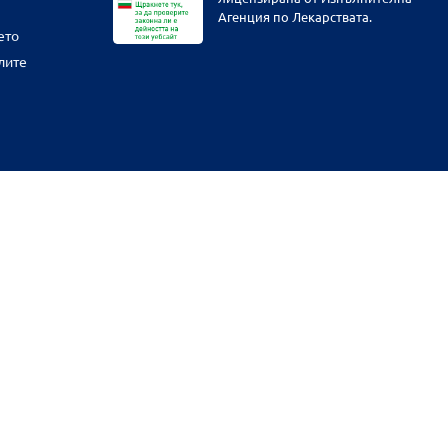
Агенция по Лекарствата.
ето
лите
физическите ни обекти и други наши платформи за продажба от