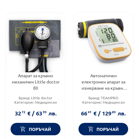
Апарат за кръвно
Автоматичен
механичен Little doctor
електронен апарат за
80
измерване на кръвно
налягане със
Бранд:
Little doctor
Бранд:
TEAMPRO
захранване LD-521A
Категория:
Медицински
Категория:
Медицински
изделия и консумативи
изделия и консумативи
Форма на продукта:
апарат
32
72
€
/
63
99
лв.
66
41
€
/
129
89
лв.
ПОРЪЧАЙ
ПОРЪЧАЙ