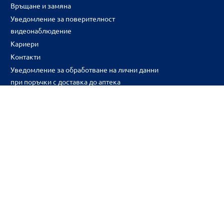
Връщане и замяна
Уведомление за поверителност
видеонаблюдение
Кариери
Контакти
Уведомление за обработване на лични данни
при поръчки с доставка до аптека
CH
CZ
EE
LT
LV
HU
NL
RS
SK
RO
IT
BE
IE
UK
NO
DE
Цените и промоциите на продуктите обявени в онлайн аптека 
2026BENU ® Всички права запазени