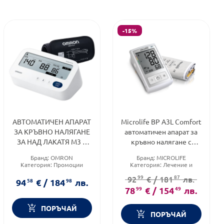
-15%
АВТОМАТИЧЕН АПАРАТ
Microlife BP A3L Comfort
ЗА КРЪВНО НАЛЯГАНЕ
автоматичен апарат за
ЗА НАД ЛАКАТЯ M3 +
кръвно налягане с
АДАПТЕР OMRON **
маншет 22–42 см
Бранд:
OMRON
Бранд:
MICROLIFE
Категория:
Промоции
Категория:
Лечение и
здраве
99
87
92
€
/
181
лв.
94
58
€
/
184
98
лв.
78
99
€
/
154
49
лв.
ПОРЪЧАЙ
ПОРЪЧАЙ