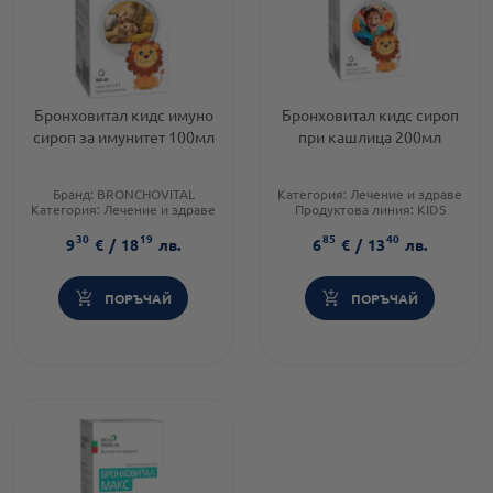
Бронховитал кидс имуно
Бронховитал кидс сироп
сироп за имунитет 100мл
при кашлица 200мл
Бранд:
BRONCHOVITAL
Категория:
Лечение и здраве
Категория:
Лечение и здраве
Продуктова линия:
KIDS
Тип кашлица:
Влажна
Форма на продукта:
сироп
30
19
85
40
кашлица
9
€
/
18
лв.
6
€
/
13
лв.
ПОРЪЧАЙ
ПОРЪЧАЙ