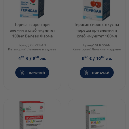
Герисан сироп при
Герисан сироп с вкус на
анемия и слаб имунитет
череша при анемия и
100мл Велеви Фарма
слаб имунитет 100мл
Бранд:
GERISSAN
Бранд:
GERISSAN
Категория:
Лечение и здраве
Категория:
Лечение и здраве
Форма на продукта:
сироп
Форма на продукта:
сироп
95
68
57
89
4
€
/
9
лв.
5
€
/
10
лв.
ПОРЪЧАЙ
ПОРЪЧАЙ