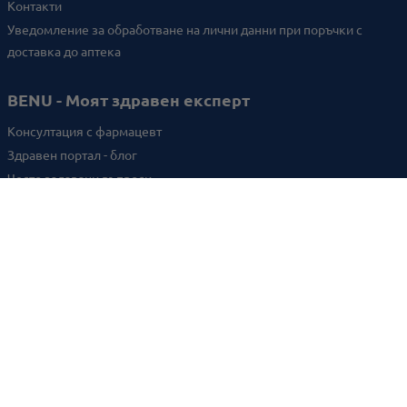
Контакти
Уведомление за обработване на лични данни при поръчки с
доставка до аптека
BENU - Моят здравен експерт
Консултация с фармацевт
Здравен портал - блог
Често задавани въпроси
ВРЪЗКИ
Изпълнителна агенция по лекарствата
Български фармацевтичен съюз
Българска асоциация на помощник-фармацевтите
Министерство на здравеопазването
Комисия за защита на потребителите
Абонирай се за нашия бюлетин и грабни
10% отстъпка
за