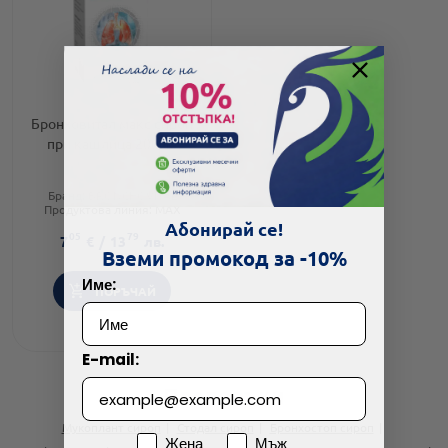
Бронховитал макс сироп
при кашлица 200мл
Бранд:
BRONCHOVITAL
Продуктова линия:
MAX
Форма на продукта:
сироп
Абонирай се!
05
79
7
€
/
13
лв.
Вземи промокод за -10%
Име:
ПОРЪЧАЙ
E-mail:
Препоръки
Мукоплант сироп
Стодал сироп
Бронхостоп сироп
Пол
Жена
Мъж