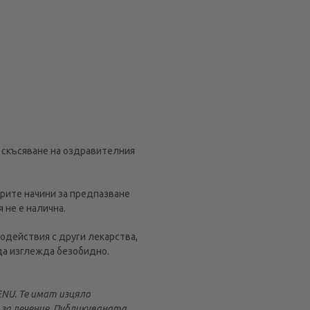
и скъсяване на оздравителния
брите начини за предпазване
 не е налична.
одействия с други лекарства,
да изглежда безобидно.
NU. Те имат изцяло
за лечение. Публикуваната