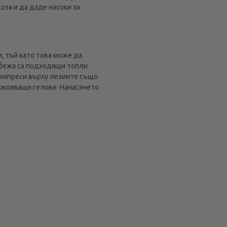
за и да даде насоки за
и, тъй като това може да
рбежа са подходящи топли
компреси върху лезиите също
окояващи гелове. Нанасянето