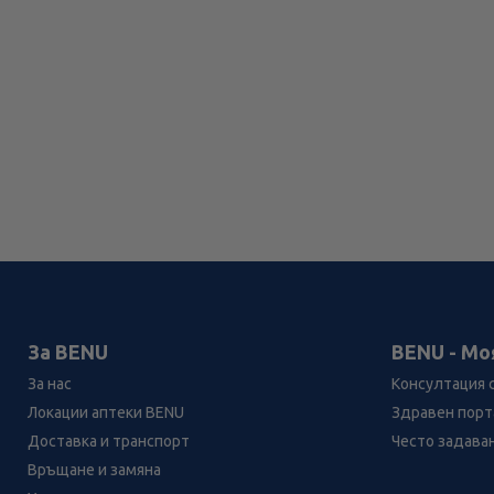
За BENU
BENU - Мо
За нас
Консултация 
Локации аптеки BENU
Здравен порта
Доставка и транспорт
Често задава
Връщане и замяна