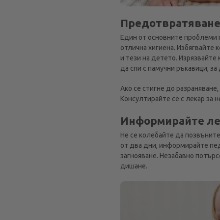
Предотвратяване
Един от основните проблеми 
отлична хигиена. Избягвайте к
и тези на детето. Изрязвайте
да спи с памучни ръкавици, з
Ако се стигне до разраняване,
Консултирайте се с лекар за 
Информирайте лек
Не се колебайте да позвъните
от два дни, информирайте пед
загнояване. Незабавно потърс
дишане.