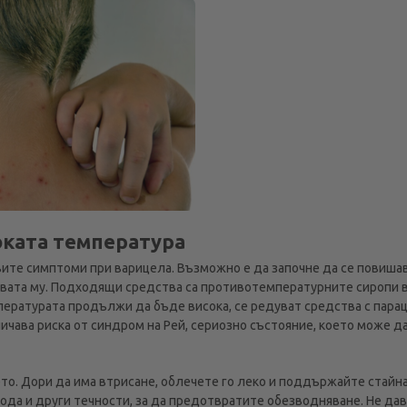
оката температура
ите симптоми при варицела. Възможно е да започне да се повишав
вата му. Подходящи средства са противотемпературните сиропи в
пературата продължи да бъде висока, се редуват средства с пара
личава риска от синдром на Рей, сериозно състояние, което може д
то. Дори да има втрисане, облечете го леко и поддържайте стайн
вода и други течности, за да предотвратите обезводняване. Не да