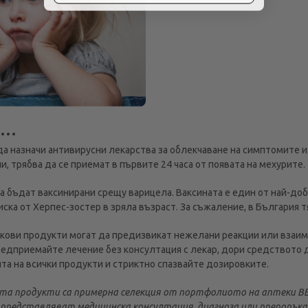
е…
да назначи антивирусни лекарства за облекчаване на симптомите 
, трябва да се приемат в първите 24 часа от появата на мехурите.
а бъдат ваксинирани срещу варицела. Ваксината е един от най-до
ска от Херпес-зостер в зряла възраст. За съжаление, в България тя
лкови продукти могат да предизвикат нежелани реакции или взаим
редприемайте лечение без консултация с лекар, дори средството 
а на всички продукти и стриктно спазвайте дозировките.
та продукти са примерна селекция от портфолиото на аптеки BE
представляват медицинска консултация, диагноза или препоръка 