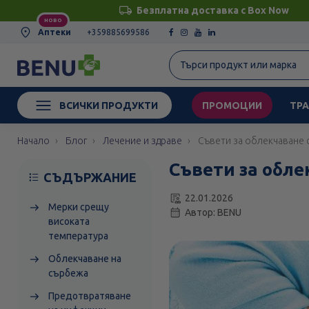
Безплатна доставка с Box Now
НОВО
Аптеки
+359885699586
ВСИЧКИ ПРОДУКТИ
ПРОМОЦИИ
ТРА
Начало
Блог
Лечение и здраве
Съвети за облекчаване 
Съвети за обл
СЪДЪРЖАНИЕ
22.01.2026
Мерки срещу
Автор: BENU
високата
температура
Облекчаване на
сърбежа
Предотвратяване