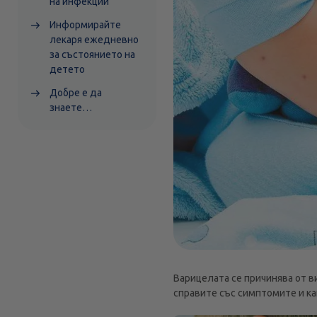
на инфекции
Информирайте
лекаря ежедневно
за състоянието на
детето
Добре е да
знаете…
Варицелата се причинява от ви
справите със симптомите и ка