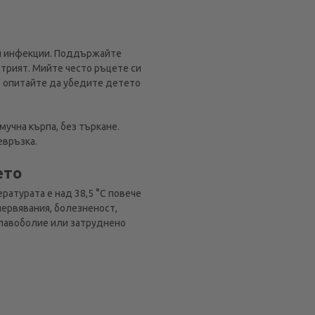
ни инфекции. Поддържайте
и трият. Мийте често ръцете си
к: опитайте да убедите детето
мучна кърпа, без търкане.
евръзка.
ето
ратурата е над 38,5 °C повече
червявания, болезненост,
главоболие или затруднено