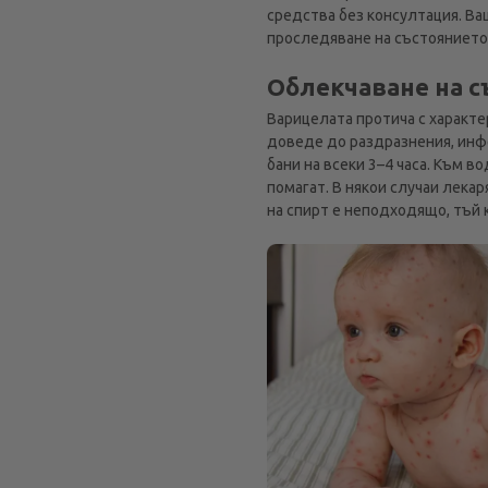
средства без консултация. Ва
проследяване на състоянието
Облекчаване на 
Варицелата протича с характе
доведе до раздразнения, инфе
бани на всеки 3–4 часа. Към 
помагат. В някои случаи лека
на спирт е неподходящо, тъй 