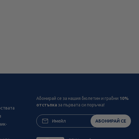
Абонирай се за нашия бюлетин и грабни
10%
отстъпка
за първата си поръчка!
рствата
з
АБОНИРАЙ СЕ
ник-