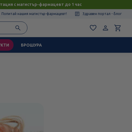
тация с магистър-фармацевт до 1 час
Попитай нашия магистър-фармацевт!
Здравен портал - блог
УКТИ
БРОШУРА