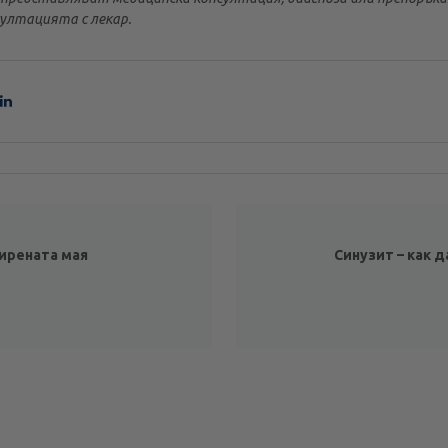
ултацията с лекар.
ирената мая
Синузит – как 