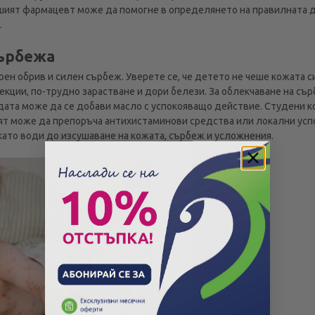
шият фармацевт може да помогне в определянето на правилната до
.
сърбежа
рен обрив и силен сърбеж. Уверете се, че детето не чеше кожата с
кции, по-трудно зарастване и дори белези. За облекчаване на съ
водата може да се добави масло с успокояващо действие. Студени 
рят може да препоръча антихистаминови средства или локални усп
като води до изсушаване на кожата, сърбеж и усложнения.