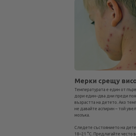
Мерки срещу вис
Температурата е един от първ
дори един–два дни преди поя
възрастта на детето. Ако тем
не давайте аспирин – той уве
мозъка.
Следете състоянието на дете
18–21 °C. Предлагайте често 