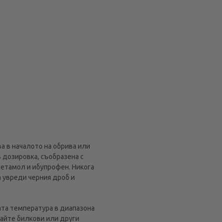
а в началото на обрива или
 дозировка, съобразена с
цетамол и ибупрофен. Никога
а увреди черния дроб и
ата температура в диапазона
вайте билкови или други