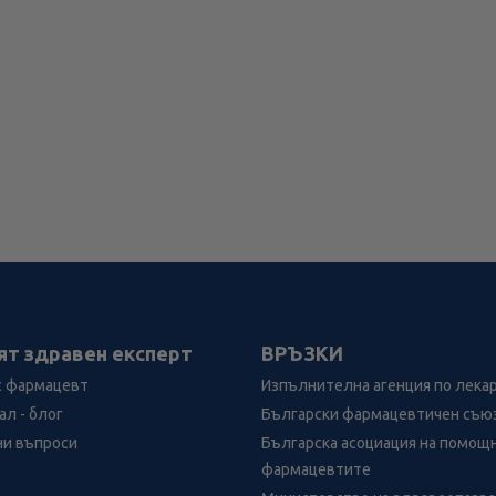
ят здравен експерт
ВРЪЗКИ
с фармацевт
Изпълнителна агенция по лека
л - блог
Български фармацевтичен съю
ни въпроси
Българска асоциация на помощ
фармацевтите