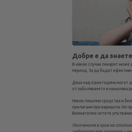
Добре е да знает
В някои случаи лекарят може 
период. За да бъдат ефективни
Деца над една година могат д
от заболяването и намалява ри
Някои локални средства и би
прилагани при варицела. Не п
Внимателно четете упътваният
Посочените в края на статия
информативен характер и не 