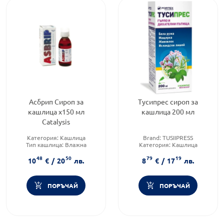
Асбрип Сироп за
Тусипрес сироп за
кашлица х150 мл
кашлица 200 мл
Catalysis
Категория:
Кашлица
Brand:
TUSIIPRESS
Тип кашлица:
Влажна
Категория:
Кашлица
кашлица
Тип кашлица:
Смесена
48
50
79
19
Форма на продукта:
сироп
кашлица
10
€
/
20
лв.
8
€
/
17
лв.
ПОРЪЧАЙ
ПОРЪЧАЙ