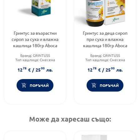
Гринтус за възрастни
Гринтус за деца сироп
сироп за суха и влажна
при суха и влажна
кашлица 180гр Аboca
кашлица 180гр Аboca
Бранд:
GRINTUSS
Бранд:
GRINTUSS
Тип кашлица:
Смесена
Тип кашлица:
Смесена
кашлица
кашлица
78
00
78
00
Форма на продукта:
сироп
Форма на продукта:
сироп
12
€
/
25
лв.
12
€
/
25
лв.
ПОРЪЧАЙ
ПОРЪЧАЙ
Може да харесаш също: