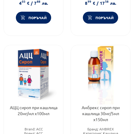
03
88
99
58
Форма на продукта:
сироп
4
€
/
7
лв.
8
€
/
17
лв.
ПОРЪЧАЙ
ПОРЪЧАЙ
АЦЦ сироп при кашлица
Амбрекс сироп при
20мг/мл х100мл
кашлица 30мг/5мл
х150мл
Brand:
ACC
Бранд:
AMBREX
Бранд:
ACC
Категория:
Кашлица