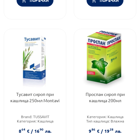
ПОРЪЧАЙ
ПОРЪЧАЙ
Тусавит сироп при
Проспан сироп при
кашлица 250мл Montavi
кашлица 200мл
Brand:
TUSSAVIT
Категория:
Кашлица
Категория:
Кашлица
Тип кашлица:
Влажна
Тип кашлица:
Влажна
кашлица
64
90
86
28
кашлица
Форма на продукта:
сироп
8
€
/
16
лв.
9
€
/
19
лв.