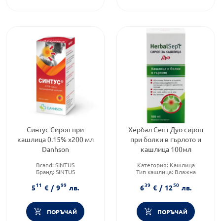
Синтус Сироп при
Хербал Септ Дуо сироп
кашлица 0.15% x200 мл
при болки в гърлото и
Danhson
кашлица 100мл
Brand:
SINTUS
Категория:
Кашлица
Бранд:
SINTUS
Тип кашлица:
Влажна
Форма на продукта:
сироп
кашлица
11
99
39
50
Форма на продукта:
сироп
5
€
/
9
лв.
6
€
/
12
лв.
ПОРЪЧАЙ
ПОРЪЧАЙ