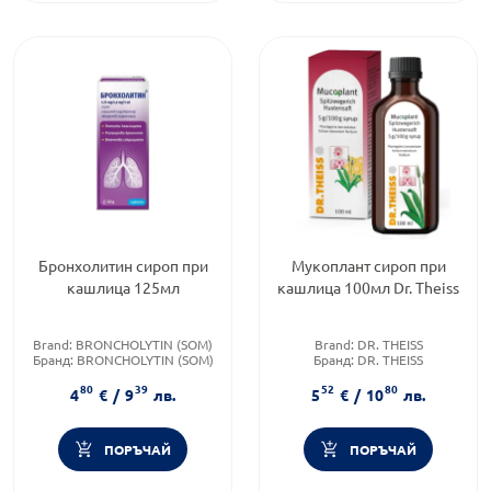
Бронхолитин сироп при
Мукоплант сироп при
кашлица 125мл
кашлица 100мл Dr. Theiss
Brand:
BRONCHOLYTIN (SOM)
Brand:
DR. THEISS
Бранд:
BRONCHOLYTIN (SOM)
Бранд:
DR. THEISS
Форма на продукта:
сироп
Тип кашлица:
Влажна
80
39
52
80
кашлица
4
€
/
9
лв.
5
€
/
10
лв.
ПОРЪЧАЙ
ПОРЪЧАЙ