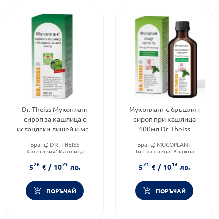
Dr. Theiss Мукоплант
Мукоплант с бръшлян
сироп за кашлица с
сироп при кашлица
исландски лишей и мед
100мл Dr. Theiss
100мл
Бранд:
DR. THEISS
Бранд:
MUCOPLANT
Категория:
Кашлица
Тип кашлица:
Влажна
Форма на продукта:
сироп
кашлица
26
29
21
19
Форма на продукта:
сироп
5
€
/
10
лв.
5
€
/
10
лв.
ПОРЪЧАЙ
ПОРЪЧАЙ