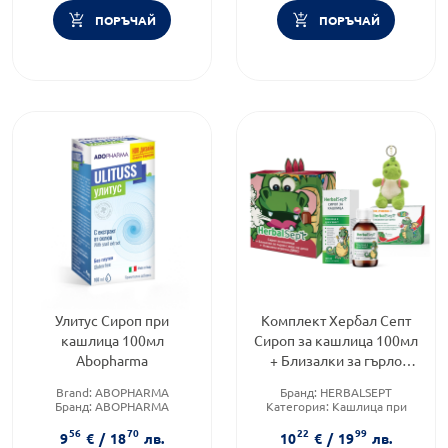
ПОРЪЧАЙ
ПОРЪЧАЙ
Улитус Сироп при
Комплект Хербал Септ
кашлица 100мл
Сироп за кашлица 100мл
Abopharma
+ Близалки за гърло
Диня 6 броя
Brand:
ABOPHARMA
Бранд:
HERBALSEPT
Бранд:
ABOPHARMA
Категория:
Кашлица при
Форма на продукта:
сироп
деца
56
70
22
99
Форма на продукта:
9
€
/
18
лв.
10
€
/
19
лв.