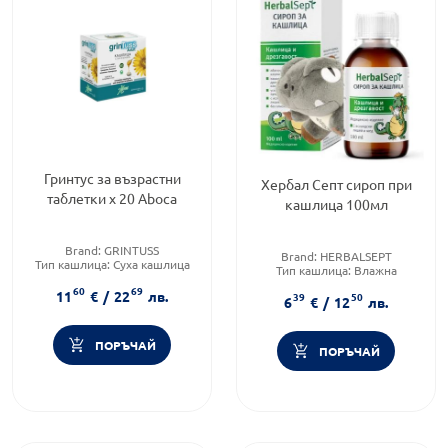
Гринтус за възрастни
Хербал Септ сироп при
таблетки х 20 Aboca
кашлица 100мл
Brand:
GRINTUSS
Brand:
HERBALSEPT
Тип кашлица:
Суха кашлица
Тип кашлица:
Влажна
Форма на продукта:
таблетки
кашлица
60
69
11
€
/
22
лв.
39
50
Форма на продукта:
сироп
6
€
/
12
лв.
ПОРЪЧАЙ
ПОРЪЧАЙ