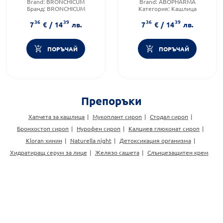
Brand:
BRONCHICUM
Brand:
ABOPHARMA
Бранд:
BRONCHICUM
Категория:
Кашлица
Категория:
Кашлица
Форма на продукта:
сироп
36
39
36
39
7
€
/
14
лв.
7
€
/
14
лв.
ПОРЪЧАЙ
ПОРЪЧАЙ
Препоръки
Хапчета за кашлица
Мукоплант сироп
Стодал сироп
Бронхостоп сироп
Нурофен сироп
Калциев глюконат сироп
Kloran хинин
Naturella night
Детоксикация организма
Хидратиращ серум за лице
Желязо сашета
Слънцезащитен крем