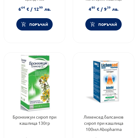
Форма на продукта:
сироп
Форма на продукта:
сироп
64
99
80
39
6
€
/
12
лв.
4
€
/
9
лв.
ПОРЪЧАЙ
ПОРЪЧАЙ
Бронхикум сироп при
Лихенсед балсамов
кашлица 130гр
сироп при кашлица
100мл Abopharma