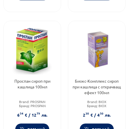
Проспан сироп при
Биокс-Комплекс сироп
кашлица 100мл
при кашлица с отхрачващ
ефект 100мл
Brand:
PROSPAN
Brand:
BIOX
Бранд:
PROSPAN
Бранд:
BIOX
Категория:
Кашлица
Форма на продукта:
сироп
54
79
30
50
6
€
/
12
лв.
2
€
/
4
лв.