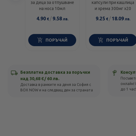
за деца за отпушване
капсули при кашлица
елемент
на носа 10мл
и хрема 300мг х20
4.90
/
9.58
9.25
/
18.09
€
лв.
€
лв.
ПОРЪЧАЙ
ПОРЪЧАЙ
Безплатна доставка за поръчки
Консул
над 30,68 Є/ 60 лв.
Посъвет
онлайн! 
Доставка в рамките на деня за София с
до 1 час
BOX NOW и на следващ ден за страната