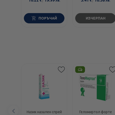
€
лв.
€
лв.
Диня 6 броя
ПОРЪЧАЙ
ИЗЧЕРПАН
Предишен
Назик назален спрей
Геломиртол форте