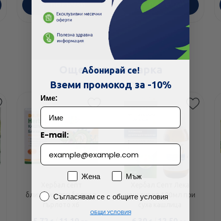
ПОРЪЧАЙ
ПОРЪЧАЙ
Още от тази марка
Абонирай се!
Вземи промокод за -10%
Име:
E-mail:
Пол
Жена
Мъж
Хербал септ
Хербал Септ Лека
Съгласявам се с общите условия
близалки при болки в
нощ сироп 100мл при
Съгласявам се с общите условия
гърлото х6
суха кашлица
ОБЩИ УСЛОВИЯ
5.72
/
11.19
6.39
/
12.50