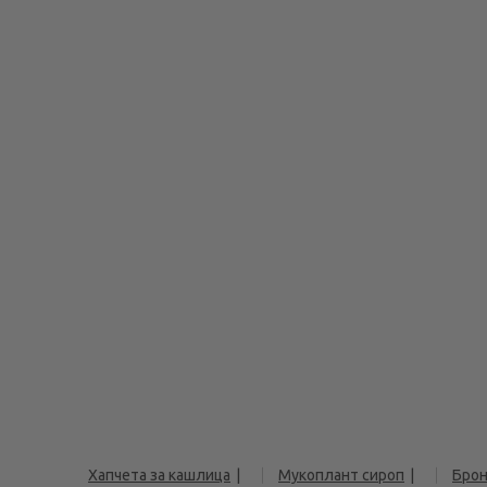
Хапчета за кашлица
Мукоплант сироп
Брон