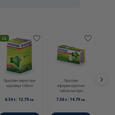
Сл
Проспан сироп при
Проспан
Лихе
кашлица 100мл
ефервесцентни
сиро
еле
таблетки при
150
кашлица 65 мг х10
6.54
/
12.79
7.56
/
14.79
9.4
€
лв.
€
лв.