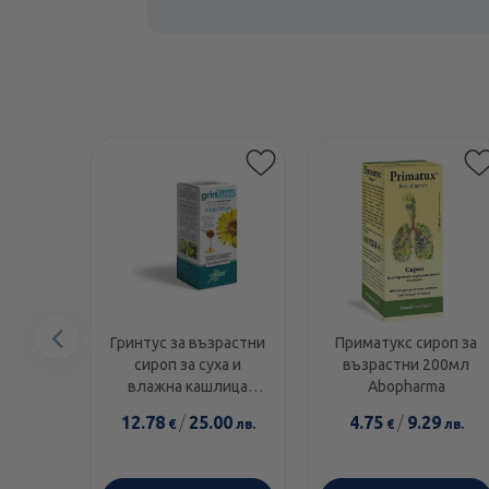
Предишен
Гринтус за възрастни
Приматукс сироп за
сироп за суха и
възрастни 200мл
елемент
влажна кашлица
Abopharma
180гр Аboca
12.78
/
25.00
4.75
/
9.29
€
лв.
€
лв.