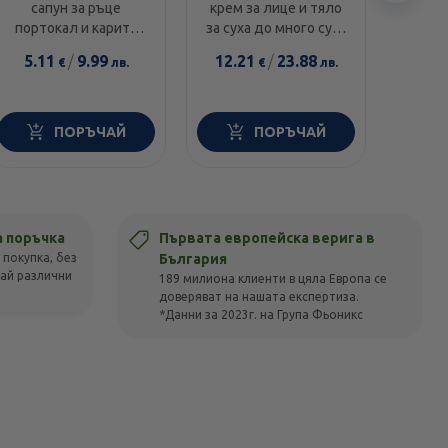
сапун за ръце
крем за лице и тяло
1000I
еле
портокал и карите
за суха до много суха
диамант 300мл
и чувствителна кожа
5.11
/
9.99
12.21
/
23.88
14.0
€
лв.
€
лв.
100г
ПОРЪЧАЙ
ПОРЪЧАЙ
а поръчка
Първата европейска верига в
 покупка, без
България
вай различни
189 милиона клиенти в цяла Европа се
доверяват на нашата експертиза.
*Данни за 2023г. на Група Фьоникс