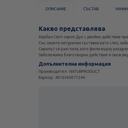
ОПИСАНИЕ
СЪСТАВ
НАЧИН
Какво представлява
Хербал Септ сироп Дуо с двойно действие при
Със своите натурални съставки като слез, хиб
Сиропът се разстила, като филм върху раздра
Забележимо благотворно действие и свеж вку
Допълнителна информация
Производител : NATURPRODUCT
Баркод : 4016369671344