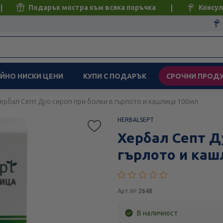
Подарък мостра към всяка поръчка
Консул
ЙНО НИСКИ ЦЕНИ
КУПИ С ПОДАРЪК
СРОЧНИ ПРОД
ербал Септ Дуо сироп при болки в гърлото и кашлица 100мл
HERBALSEPT
Хербал Септ Д
гърлото и каш
Арт.№
2648
В наличност