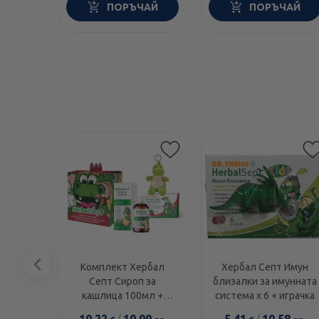
ПОРЪЧАЙ
ПОРЪЧАЙ
Предишен
Комплект Хербал
Хербал Септ Имун
Септ Сироп за
близалки за имунната
елемент
кашлица 100мл +
система х 6 + играчка
Близалки за гърло
10.22
/
19.99
5.41
/
10.58