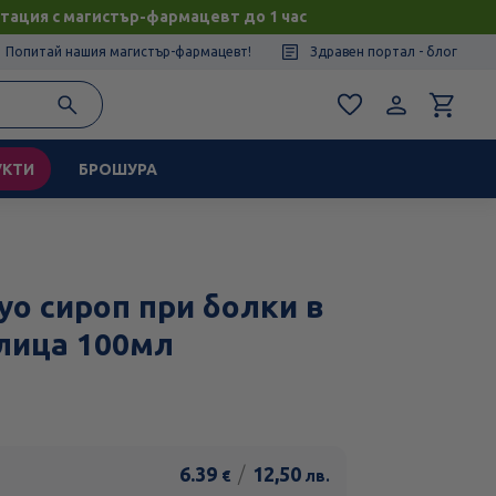
тация с магистър-фармацевт до 1 час
Попитай нашия магистър-фармацевт!
Здравен портал - блог
УКТИ
БРОШУРА
уо сироп при болки в
лица 100мл
6.39
/
12,50
€
лв.