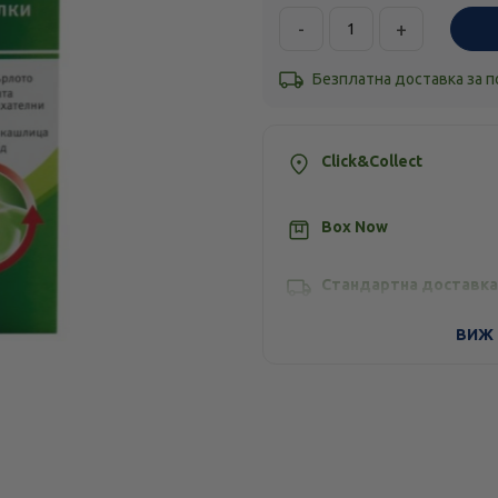
-
+
Безплатна доставка за 
Click&Collect
Box Now
Стандартна доставка
ВИЖ 