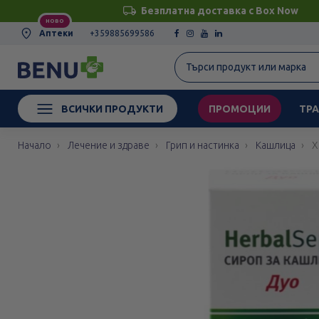
Безплатна доставка с Box Now
НОВО
Аптеки
+359885699586
ВСИЧКИ ПРОДУКТИ
ПРОМОЦИИ
ТРА
Начало
Лечение и здраве
Грип и настинка
Кашлица
Х