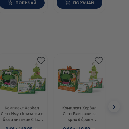
ПОРЪЧАЙ
ПОРЪЧАЙ
Сл
Комплект Хербал
Комплект Хербал
Ком
Септ Имун близалки с
Септ Близалки за
Септ
еле
бъз и витамин С 2х6
гърло 6 броя +
кашл
броя
Близалки за гърло
броя + Близалк
9.66
/
18.89
9.66
/
18.89
9.6