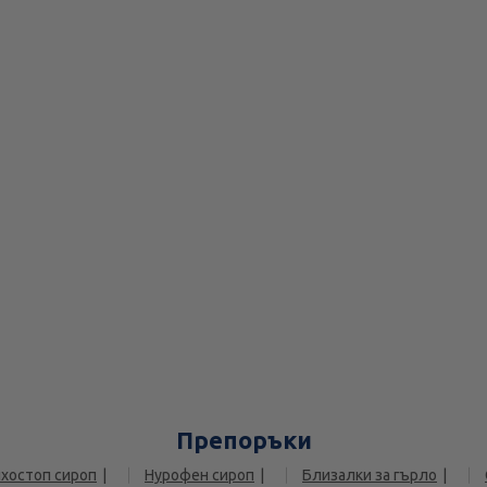
Препоръки
хостоп сироп
Нурофен сироп
Близалки за гърло