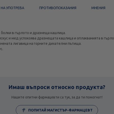
 НА УПОТРЕБА
ПРОТИВОПОКАЗАНИЯ
МНЕНИЯ
 болки в гърлото и дразнеща кашлица.
искус и мед успокоява дразнещата кашлица и оплакванията в гърло
знената лигавица на горните дихателни пътища.
с.
Имаш въпроси относно продукта?
Нашите опитни фармацевти са тук, за да ти помогнат!
ПОПИТАЙ МАГИСТЪР-ФАРМАЦЕВТ