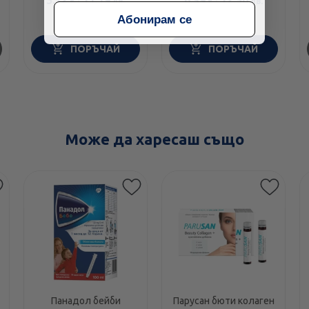
€
лв.
€
лв.
Абонирам се
ПОРЪЧАЙ
ПОРЪЧАЙ
Може да харесаш също
Панадол бейби
Парусан бюти колаген