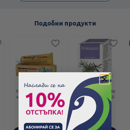
Подобни продукти
Хустагил балсам при
Розкалипт капсули за
кашлица и простуда
бял и черен дроб х50
45гр
Рамкофарм
3.63
/
7.10
6.64
/
12.99
€
лв.
€
лв.