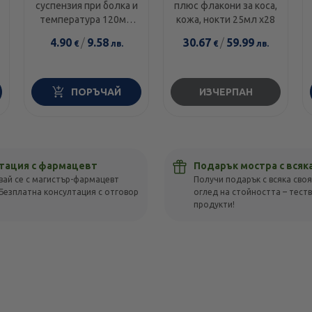
суспензия при болка и
плюс флакони за коса,
температура 120мг/
кожа, нокти 25мл х28
5мл 100мл
4.90
/
9.58
30.67
/
59.99
€
лв.
€
лв.
ПОРЪЧАЙ
ИЗЧЕРПАН
тация с фармацевт
Подарък мостра с всяк
вай се с магистър-фармацевт
Получи подарък с всяка своя
Безплатна консултация с отговор
оглед на стойността – тест
!
продукти!