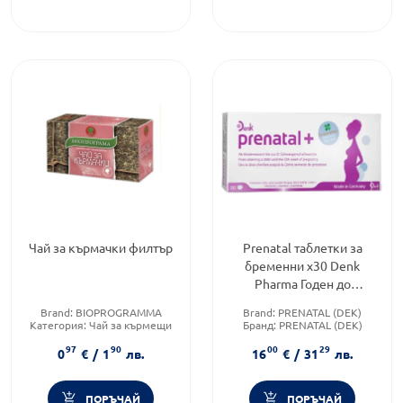
Чай за кърмачки филтър
Prenatal таблетки за
бременни х30 Denk
Pharma Годен до
26.02.2026г.
Brand:
BIOPROGRAMMA
Brand:
PRENATAL (DEK)
Категория:
Чай за кърмещи
Бранд:
PRENATAL (DEK)
Приложение:
орално
Форма на продукта:
таблетки
97
90
00
29
0
€
/
1
лв.
16
€
/
31
лв.
ПОРЪЧАЙ
ПОРЪЧАЙ