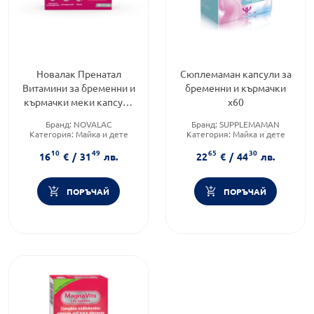
Новалак Пренатал
Сюплемаман капсули за
Витамини за бременни и
бременни и кърмачки
кърмачки меки капсули
х60
х30
Бранд:
NOVALAC
Бранд:
SUPPLEMAMAN
Категория:
Майка и дете
Категория:
Майка и дете
Форма на продукта:
капсули
Форма на продукта:
капсули
10
49
65
30
16
€
/
31
лв.
22
€
/
44
лв.
ПОРЪЧАЙ
ПОРЪЧАЙ