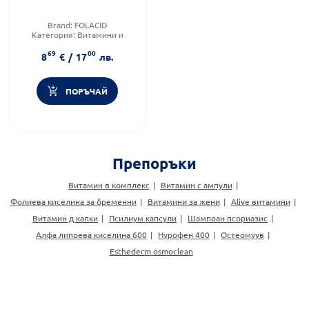
Brand:
FOLACID
Категория:
Витамини и
добавки за бременни
69
00
Приложение:
орално
8
€
/
17
лв.
ПОРЪЧАЙ
Препоръки
Витамин в комплекс
Витамин с ампули
Фолиева киселина за бременни
Витамини за жени
Alive витамини
Витамин д капки
Псилиум капсули
Шампоан псориазис
Алфа липоева киселина 600
Нурофен 400
Остеомуув
Esthederm osmoclean