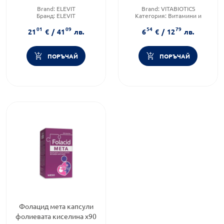
Vitabiotics
Brand:
ELEVIT
Brand:
VITABIOTICS
Бранд:
ELEVIT
Категория:
Витамини и
Категория:
Витамини и
добавки за бременни
01
09
54
79
добавки за бременни
Форма на продукта:
капсули
21
€
/
41
лв.
6
€
/
12
лв.
ПОРЪЧАЙ
ПОРЪЧАЙ
Фолацид мета капсули
фолиевата киселина х90