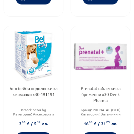
Бел бейби подплънки за
Prenatal таблетки за
кърмачки х30 491191
бременни х30 Denk
Pharma
Brand:
benu.bg
Бранд:
PRENATAL (DEK)
Категория:
Аксесоари и
Категория:
Витамини и
козметика при кърмене
добавки за бременни
06
98
00
29
Форма на продукта:
таблетки
3
€
/
5
лв.
16
€
/
31
лв.