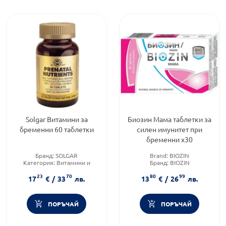
Solgar Витамини за
Биозин Мама таблетки за
бременни 60 таблетки
силен имунитет при
бременни х30
Бранд:
SOLGAR
Brand:
BIOZIN
Категория:
Витамини и
Бранд:
BIOZIN
добавки за бременни
Форма на продукта:
таблетки
23
70
80
99
Форма на продукта:
таблетки
17
€
/
33
лв.
13
€
/
26
лв.
ПОРЪЧАЙ
ПОРЪЧАЙ