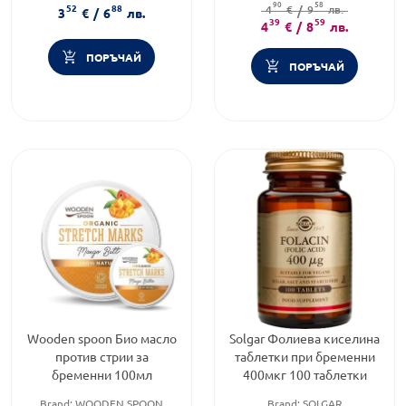
90
58
52
88
4
€
/
9
лв.
3
€
/
6
лв.
39
59
4
€
/
8
лв.
ПОРЪЧАЙ
ПОРЪЧАЙ
Wooden spoon Био масло
Solgar Фoлиeвa киceлинa
против стрии за
таблетки при бременни
бременни 100мл
400мкг 100 таблетки
Brand:
WOODEN SPOON
Brand:
SOLGAR