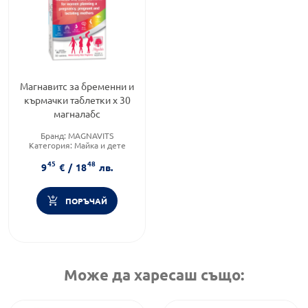
Магнавитс за бременни и
кърмачки таблетки х 30
магналабс
Бранд:
MAGNAVITS
Категория:
Майка и дете
Форма на продукта:
таблетки
45
48
9
€
/
18
лв.
ПОРЪЧАЙ
Може да харесаш също: