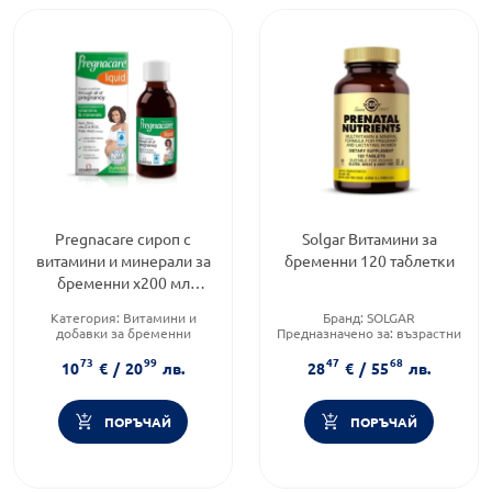
Pregnacare сироп с
Solgar Витамини за
витамини и минерали за
бременни 120 таблетки
бременни х200 мл
Vitabiotics
Категория:
Витамини и
Бранд:
SOLGAR
добавки за бременни
Предназначено за:
възрастни
Предназначено за:
възрастни
Форма на продукта:
таблетки
73
99
47
68
Приложение:
орално
10
€
/
20
лв.
28
€
/
55
лв.
ПОРЪЧАЙ
ПОРЪЧАЙ