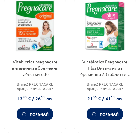
Vitabiotics pregnacare
Vitabiotics Pregnacare
витамини за бременни
Plus Витамини за
таблетки х 30
бременни 28 таблетки +
Оmega-3 28 капсули
Brand:
PREGNACARE
Brand:
PREGNACARE
Бранд:
PREGNACARE
Бранд:
PREGNACARE
Предназначено за:
възрастни
Предназначено за:
възрастни
80
99
06
19
13
€
/
26
лв.
21
€
/
41
лв.
ПОРЪЧАЙ
ПОРЪЧАЙ