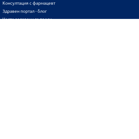
Консултация с фармацевт
Здравен портал - блог
Често задавани въпроси
ВРЪЗКИ
Изпълнителна агенция по лекарствата
Български фармацевтичен съюз
Българска асоциация на помощник-фармацевтите
Министерство на здравеопазването
Комисия за защита на потребителите
Абонирай се за нашия бюлетин и грабни
10% отстъпка
за
първата си поръчка!
BENU онлайн аптека е лицензирана от
Изпълнителна Агенция по Лекарствата.