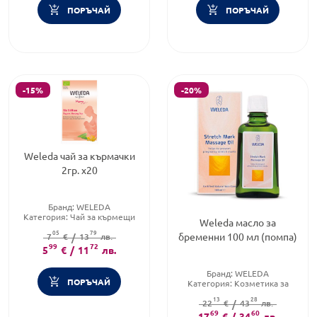
ПОРЪЧАЙ
ПОРЪЧАЙ
-15%
-20%
Weleda чай за кърмачки
2гр. х20
Бранд:
WELEDA
Категория:
Чай за кърмещи
Weleda масло за
Предназначено за:
възрастни
05
79
бременни 100 мл (помпа)
7
€
/
13
лв.
99
72
5
€
/
11
лв.
Бранд:
WELEDA
ПОРЪЧАЙ
Категория:
Козметика за
бременни
13
28
Форма на продукта:
22
€
/
43
лв.
масло
69
60
17
€
/
34
лв.