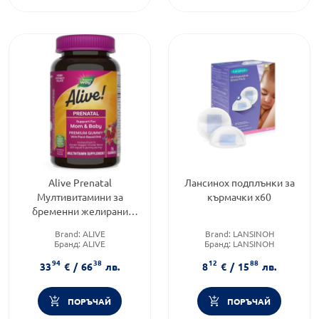
Alive Prenatal
Лансинох подплънки за
Mултивитамини за
кърмачки x60
бременни желирани
таблетки х75 ature’s Way
Brand:
ALIVE
Brand:
LANSINOH
Бранд:
ALIVE
Бранд:
LANSINOH
Категория:
Витамини и
Категория:
Аксесоари и
94
38
12
88
добавки за бременни
козметика при кърмене
33
€
/
66
лв.
8
€
/
15
лв.
ПОРЪЧАЙ
ПОРЪЧАЙ