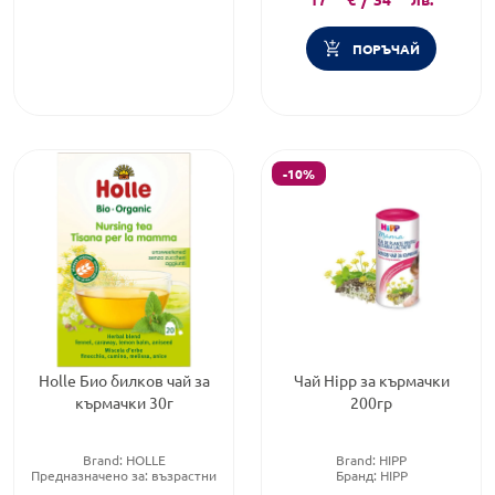
ПОРЪЧАЙ
-10%
Holle Био билков чай за
Чай Hipp за кърмачки
кърмачки 30г
200гр
Brand:
HOLLE
Brand:
HIPP
Предназначено за:
възрастни
Бранд:
HIPP
Приложение:
орално
Категория:
Чай за кърмещи