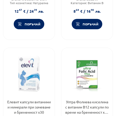
Тип козметика:
Натурална
Категория:
Витамин B
козметика
Форма на продукта:
таблетки
47
39
64
90
Тип продукт:
Масло
12
€
/
24
лв.
8
€
/
16
лв.
ПОРЪЧАЙ
ПОРЪЧАЙ
Елевит капсули витамини
Ултра Фолиева киселина
и минерали при зачеване
с витамин В12 капсули по
и бременност х30
време на бременност х60