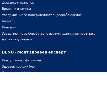
Доставка и транспорт
Връщане и замяна
Уведомление за поверителност видеонаблюдение
Кариери
Контакти
Уведомление за обработване на лични данни при поръчки с
доставка до аптека
BENU - Моят здравен експерт
Консултация с фармацевт
Здравен портал - блог
Често задавани въпроси
ВРЪЗКИ
Изпълнителна агенция по лекарствата
Български фармацевтичен съюз
Българска асоциация на помощник-фармацевтите