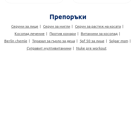
Препоръки
Серуми за лице
Серум за мигли
Серум за растеж на косата
Косопад лечение
Против комари
Витамини за косопад
Berlin chemie
Теразал за гърло за деца
Spf 50 за лице
Solgar msm
Суправит мултивитамини
Nuke pre workout