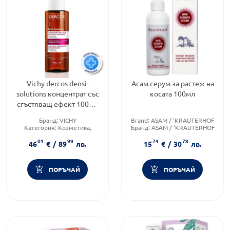
Vichy dercos densi-
Асам серум за растеж на
solutions концентрат със
косата 100мл
сгъстяващ ефект 100мл
574372
Бранд:
VICHY
Brand:
ASAM / 'KRAUTERHOF
Категория:
Козметика,
Бранд:
ASAM / 'KRAUTERHOF
красота и лична хигиена
Форма на продукта:
серум
01
99
74
78
Тип козметика:
46
€
/
89
лв.
15
€
/
30
лв.
Дермокозметика
ПОРЪЧАЙ
ПОРЪЧАЙ