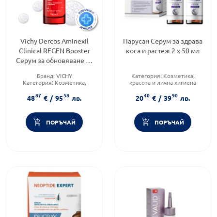
Vichy Dercos Aminexil
Парусан Серум за здрава
Clinical REGEN Booster
коса и растеж 2 х 50 мл
Серум за обновяване на
косата 90мл 932080
Бранд:
VICHY
Категория:
Козметика,
Категория:
Козметика,
красота и лична хигиена
красота и лична хигиена
Тип козметика:
Масова
87
58
40
90
Продуктова линия:
DERCOS
козметика
48
€
/
95
лв.
20
€
/
39
лв.
Тип продукт:
Серум
ПОРЪЧАЙ
ПОРЪЧАЙ