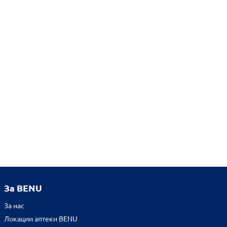
За BENU
За нас
Локации аптеки BENU