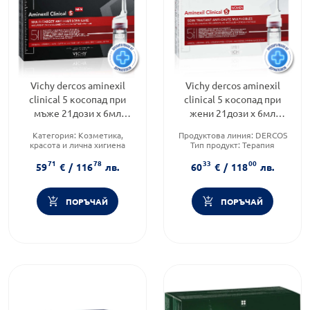
Vichy dercos aminexil
Vichy dercos aminexil
clinical 5 косопад при
clinical 5 косопад при
мъже 21дози х 6мл
жени 21дози х 6мл
522748
522786
Категория:
Козметика,
Продуктова линия:
DERCOS
красота и лична хигиена
Тип продукт:
Терапия
Продуктова линия:
DERCOS
Форма на продукта:
разтвор
71
78
33
00
Форма на продукта:
разтвор
59
€
/
116
лв.
60
€
/
118
лв.
ПОРЪЧАЙ
ПОРЪЧАЙ