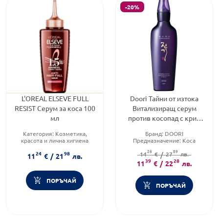
-20%
L'OREAL ELSEVE FULL
Doori Тайни от изтока
RESIST Серум за коса 100
Витализиращ серум
мл
против косопад с крио
ефект 145мл
Категория:
Козметика,
Бранд:
DOORI
красота и лична хигиена
Предназначение:
Коса
Тип козметика:
Масова
Тип козметика:
Корейска
26
89
24
98
козметика
14
козметика
€
/
27
лв.
11
€
/
21
лв.
Форма на продукта:
серум
39
28
11
€
/
22
лв.
ПОРЪЧАЙ
ПОРЪЧАЙ