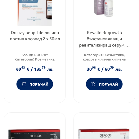
Ducray neoptide лосион
Revalid Regrowth
против косопад 2 х 50мл
Възстановяващ и
ревитализиращ серум за
коса 50мл
Бранд:
DUCRAY
Категория:
Козметика,
Категория:
Козметика,
красота и лична хигиена
красота и лична хигиена
Тип козметика:
43
79
98
59
Форма на продукта:
лосион
Дермокозметика
69
€
/
135
лв.
30
€
/
60
лв.
Форма на продукта:
серум
ПОРЪЧАЙ
ПОРЪЧАЙ