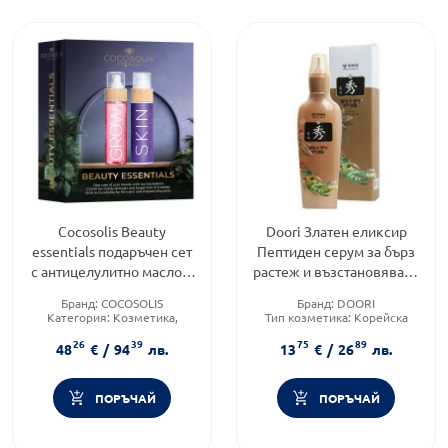
Cocosolis Beauty
Doori Златен еликсир
essentials подаръчен сет
Пептиден серум за бърз
с антицелулитно масло и
растеж и възстановяване
серум за бърз растеж на
на косата 145мл
Бранд:
COCOSOLIS
Бранд:
DOORI
косата
Категория:
Козметика,
Тип козметика:
Корейска
красота и лична хигиена
козметика
26
39
75
89
Тип козметика:
Натурална
Форма на продукта:
серум
48
€
/
94
лв.
13
€
/
26
лв.
козметика
ПОРЪЧАЙ
ПОРЪЧАЙ