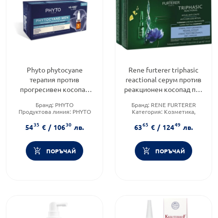
Phyto phytocyane
Rene furterer triphasic
терапия против
reactional серум против
прогресивен косопад
реакционен косопад при
при мъже 12x3,5ml
жени 12 ампули х 5 мл
Бранд:
PHYTO
Бранд:
RENE FURTERER
Продуктова линия:
PHYTO
Категория:
Козметика,
PHYTOCYANE
красота и лична хигиена
35
30
65
49
Тип продукт:
Терапия
Форма на продукта:
серум
54
€
/
106
лв.
63
€
/
124
лв.
ПОРЪЧАЙ
ПОРЪЧАЙ