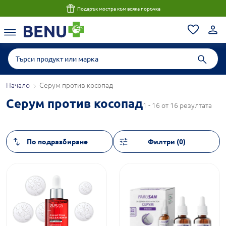
Подарък мостра към всяка поръчка
Начало
Серум против косопад
Серум против косопад
1 - 16 от 16 резултата
Филтри (0)