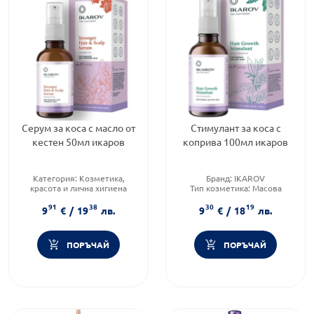
Серум за коса с масло от
Стимулант за коса с
кестен 50мл икаров
коприва 100мл икаров
Категория:
Козметика,
Бранд:
IKAROV
красота и лична хигиена
Тип козметика:
Масова
Тип козметика:
Масова
козметика
91
38
30
19
козметика
Форма на продукта:
спрей
9
€
/
19
лв.
9
€
/
18
лв.
Форма на продукта:
серум
ПОРЪЧАЙ
ПОРЪЧАЙ