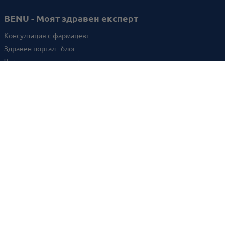
BENU - Моят здравен експерт
Консултация с фармацевт
Здравен портал - блог
Често задавани въпроси
ВРЪЗКИ
Изпълнителна агенция по лекарствата
Български фармацевтичен съюз
Българска асоциация на помощник-фармацевтите
Министерство на здравеопазването
Комисия за защита на потребителите
Абонирай се за нашия бюлетин и грабни
10% отстъпка
за
първата си поръчка!
BENU онлайн аптека е лицензирана от