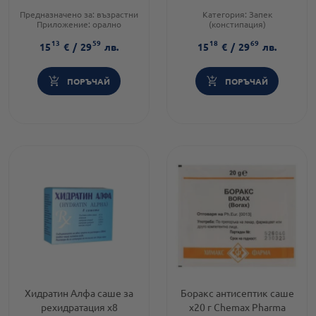
Richter
Предназначено за:
възрастни
Категория:
Запек
Приложение:
орално
(констипация)
Форма на продукта:
саше
Предназначено за:
възрастни
13
59
18
69
Приложение:
орално
15
€
/
29
лв.
15
€
/
29
лв.
ПОРЪЧАЙ
ПОРЪЧАЙ
Хидратин Алфа саше за
Боракс антисептик саше
рехидратация х8
х20 г Chemax Pharma