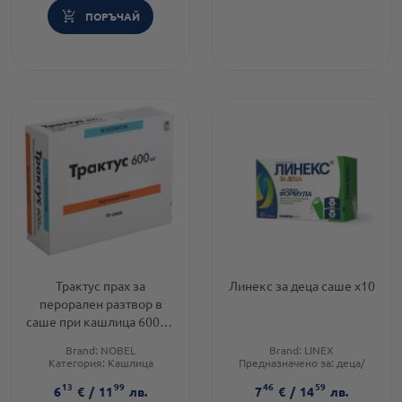
ПОРЪЧАЙ
Трактус прах за
Линекс за деца саше х10
перорален разтвор в
саше при кашлица 600мл
х10
Brand:
NOBEL
Brand:
LINEX
Категория:
Кашлица
Предназначено за:
деца/
Тип кашлица:
Влажна
бебета
13
99
46
59
кашлица
Приложение:
орално
6
€
/
11
лв.
7
€
/
14
лв.