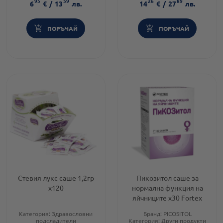
95
59
26
89
Форма на продукта:
саше
6
€
/
13
лв.
14
€
/
27
лв.
ПОРЪЧАЙ
ПОРЪЧАЙ
Стевия лукс саше 1,2гр
Пикозитол саше за
х120
нормална функция на
яйчниците х30 Fortex
Категория:
Здравословни
Бранд:
PICOSITOL
подсладители
Категория:
Други продукти