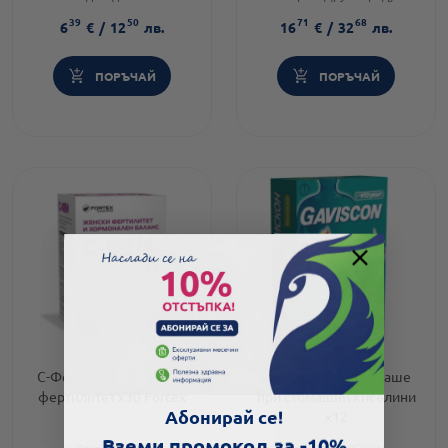
Предназначено за:
за женско здраве
39
50
71
68
възрастни/деца
Форма на продукта:
саше
6
€
/
12
лв.
16
€
/
32
лв.
Форма на продукта:
саше
ПОРЪЧАЙ
ПОРЪЧАЙ
С-Фем саше за женски
Гавискон Ликвид саше
фертилитет х30 Fortex
при стомашни киселини
Абонирай се!
х12
Вземи промокод за -10%