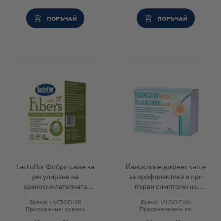
ПОРЪЧАЙ
ПОРЪЧАЙ
Lactoflor Фибри саше за
Йалоклиин дифенс саше
регулиране на
за профилактика и при
храносмилателната
първи симптоми на
система х15
вирусни инфекции х14
Бранд:
LACTOFLOR
Бранд:
IALOCLEAN
Приложение:
орално
Предназначено за:
Форма на продукта:
саше
възрастни/деца