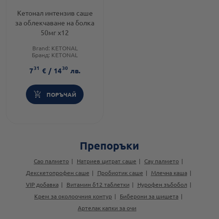
Кетонал интензив саше
за облекчаване на болка
50мг х12
Brand:
KETONAL
Бранд:
KETONAL
Предназначено за:
възрастни
31
30
7
€
/
14
лв.
ПОРЪЧАЙ
Препоръки
Сао палмето
Натриев цитрат саше
Сау палмето
Декскетопрофен саше
Пробиотик саше
Млечна каша
VIP добавка
Витамин б12 таблетки
Нурофен зъбобол
Крем за околоочния контур
Биберони за шишета
Артелак капки за очи