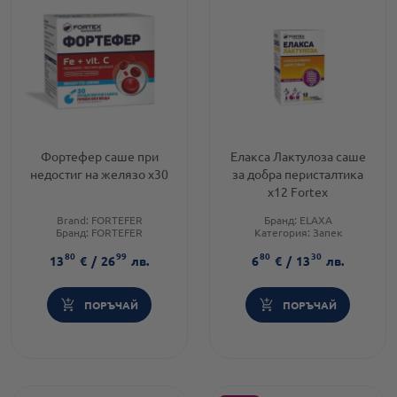
Фортефер саше при
Елакса Лактулоза саше
недостиг на желязо х30
за добра перисталтика
х12 Fortex
Brand:
FORTEFER
Бранд:
ELAXA
Бранд:
FORTEFER
Категория:
Запек
Категория:
Желязо
(констипация)
80
99
80
30
Форма на продукта:
саше
13
€
/
26
лв.
6
€
/
13
лв.
ПОРЪЧАЙ
ПОРЪЧАЙ