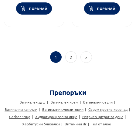
ПОРЪЧАЙ
ПОРЪЧАЙ
1
2
>
Препоръки
Вагинален душ
Вагинален крем
Вагинални овули
Вагинални капсули
Вагинални супозитории
Серум против косопад
Gerber 190g
Хидратиращ гел за лице
Натриев цитрат за деца
Хербитусин близалки
Витамини dr
Гел от алое