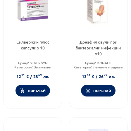
Силвержин плюс
Донафил овули при
капсули х 10
бактериални инфекции
х10
Бранд:
SILVERGYN
Бранд:
DONAFIL
Категория:
Вагинални
Категория:
Лечение и здраве
инфекции
11
69
44
29
Предназначено за:
възрастни
12
€
/
23
лв.
13
€
/
26
лв.
ПОРЪЧАЙ
ПОРЪЧАЙ