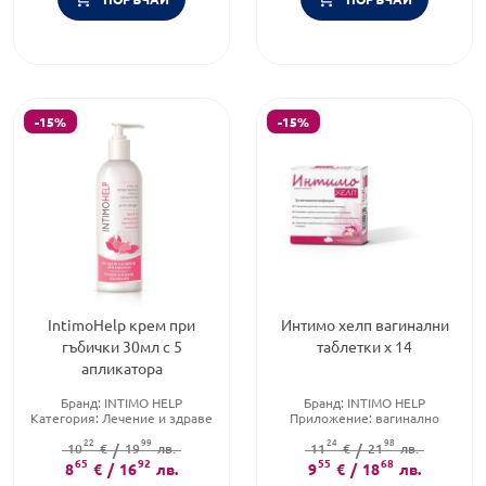
-15%
-15%
IntimoHelp крем при
Интимо хелп вагинални
гъбички 30мл с 5
таблетки х 14
апликатора
Бранд:
INTIMO HELP
Бранд:
INTIMO HELP
Категория:
Лечение и здраве
Приложение:
вагинално
Форма на продукта:
крем
Форма на продукта:
22
99
24
98
10
€
/
19
лв.
вагинални таблетки
11
€
/
21
лв.
65
92
55
68
8
€
/
16
лв.
9
€
/
18
лв.