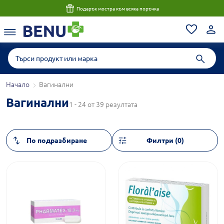
Подарък мостра към всяка поръчка
Начало
Вагинални
Вагинални
1 - 24 от 39 резултата
Филтри (0)