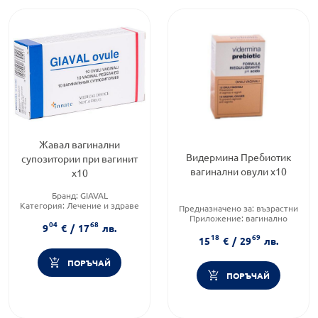
Жавал вагинални
Видермина Пребиотик
супозитории при вагинит
вагинални овули x10
х10
Бранд:
GIAVAL
Категория:
Лечение и здраве
Предназначено за:
възрастни
Форма на продукта:
овули
Приложение:
вагинално
04
68
9
€
/
17
лв.
Форма на продукта:
овули
18
69
15
€
/
29
лв.
ПОРЪЧАЙ
ПОРЪЧАЙ