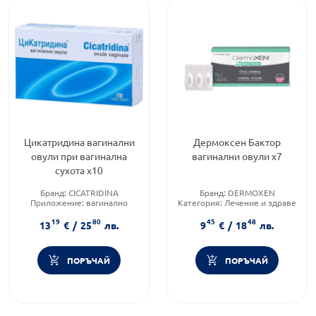
Цикатридина вагинални
Дермоксен Бактор
овули при вагинална
вагинални овули х7
сухота х10
Бранд:
CICATRIDINA
Бранд:
DERMOXEN
Приложение:
вагинално
Категория:
Лечение и здраве
Форма на продукта:
овули
Форма на продукта:
овули
19
80
45
48
13
€
/
25
лв.
9
€
/
18
лв.
ПОРЪЧАЙ
ПОРЪЧАЙ