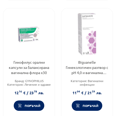
Гинофилус орални
Biguanelle
капсули за балансирана
Гинекологичен разтвор с
вагинална флора х30
pH 4,0 и вагинална
канюла 100мл
Бранд:
GYNOPHILUS
Категория:
Вагинални
Категория:
Лечение и здраве
инфекции
Форма на продукта:
капсули
Предназначено за:
възрастни
16
78
04
59
Форма на продукта:
разтвор
12
€
/
23
лв.
11
€
/
21
лв.
ПОРЪЧАЙ
ПОРЪЧАЙ