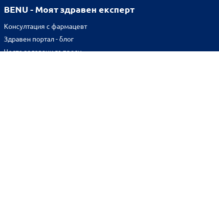
BENU - Моят здравен експерт
Консултация с фармацевт
Здравен портал - блог
Често задавани въпроси
ВРЪЗКИ
Изпълнителна агенция по лекарствата
Български фармацевтичен съюз
Българска асоциация на помощник-фармацевтите
Министерство на здравеопазването
Комисия за защита на потребителите
Абонирай се за нашия бюлетин и грабни
10% отстъпка
за
първата си поръчка!
BENU онлайн аптека е лицензирана от
Изпълнителна Агенция по Лекарствата.