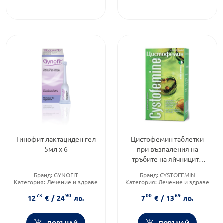
Гинофит лактациден гел
Цистофемин таблетки
5мл х 6
при възпаления на
тръбите на яйчниците
х120 д-р Тошков
Бранд:
GYNOFIT
Бранд:
CYSTOFEMIN
Категория:
Лечение и здраве
Категория:
Лечение и здраве
Форма на продукта:
гел
Форма на продукта:
таблетки
73
90
00
69
12
€
/
24
лв.
7
€
/
13
лв.
ПОРЪЧАЙ
ПОРЪЧАЙ