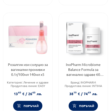
Розалгин изи солуцио за
InoPharm Microbiome
вагинални промивки
Balance Formula за
0.1г/100мл 140мл х5
вагинално здраве 60
капсули
Категория:
Лечение и здраве
Бранд:
INOPHARM
Продуктова линия:
EASY
Продуктова линия:
INTIMA
Форма на продукта:
разтвор
Форма на продукта:
капсули
60
60
19
69
13
€
/
26
лв.
38
€
/
74
лв.
ПОРЪЧАЙ
ПОРЪЧАЙ