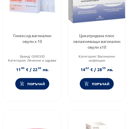
Гинексид вагинални
Цикатридина плюс
овули х 10
овлажняващи вагинални
овули х10
Бранд:
GINEXID
Категория:
Вагинални
Категория:
Лечение и здраве
инфекции
Форма на продукта:
Предназначено за:
възрастни
40
30
62
59
супозитории
Приложение:
вагинално
11
€
/
22
лв.
14
€
/
28
лв.
ПОРЪЧАЙ
ПОРЪЧАЙ