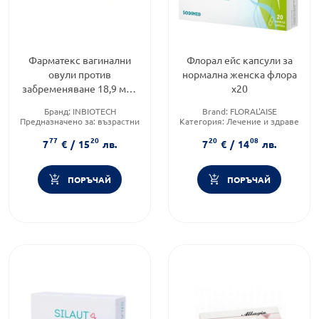
Фарматекс вагинални
Флорал ейс капсули за
овули против
нормална женска флора
забременяване 18,9 мг х
х20
10 Innotech
Бранд:
INBIOTECH
Brand:
FLORAL'AISE
Предназначено за:
възрастни
Категория:
Лечение и здраве
Приложение:
вагинално
Форма на продукта:
капсули
77
20
20
08
7
€
/
15
лв.
7
€
/
14
лв.
ПОРЪЧАЙ
ПОРЪЧАЙ