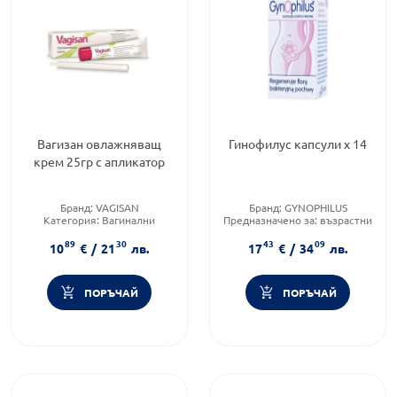
Вагизан овлажняващ
Гинофилус капсули х 14
крем 25гр с апликатор
Бранд:
VAGISAN
Бранд:
GYNOPHILUS
Категория:
Вагинални
Предназначено за:
възрастни
инфекции
Форма на продукта:
89
30
43
09
Предназначено за:
възрастни
вагинални таблетки
10
€
/
21
лв.
17
€
/
34
лв.
ПОРЪЧАЙ
ПОРЪЧАЙ