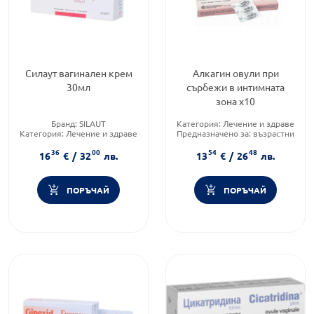
Силаут вагинален крем
Алкагин овули при
30мл
сърбежи в интимната
зона х10
Бранд:
SILAUT
Категория:
Лечение и здраве
Категория:
Лечение и здраве
Предназначено за:
възрастни
Форма на продукта:
крем
Приложение:
вагинално
36
00
54
48
16
€
/
32
лв.
13
€
/
26
лв.
ПОРЪЧАЙ
ПОРЪЧАЙ