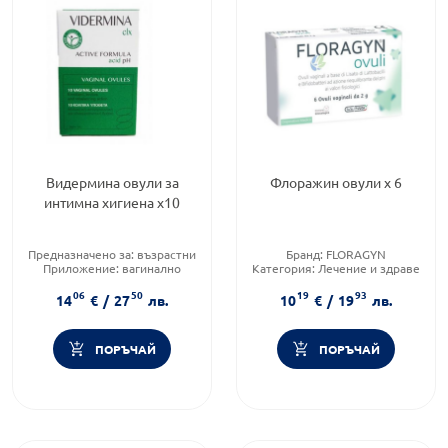
Видермина овули за
Флоражин овули х 6
интимна хигиена х10
Предназначено за:
възрастни
Бранд:
FLORAGYN
Приложение:
вагинално
Категория:
Лечение и здраве
Форма на продукта:
овули
Форма на продукта:
овули
06
50
19
93
14
€
/
27
лв.
10
€
/
19
лв.
ПОРЪЧАЙ
ПОРЪЧАЙ