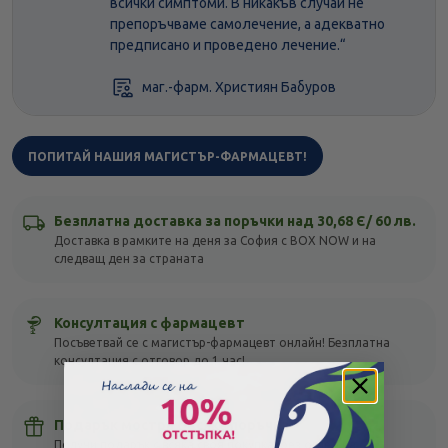
всички симптоми. В никакъв случай не
препоръчваме самолечение, а адекватно
предписано и проведено лечение.“
маг.-фарм. Християн Бабуров
ПОПИТАЙ НАШИЯ МАГИСТЪР-ФАРМАЦЕВТ!
Безплатна доставка за поръчки над 30,68 Є/ 60 лв.
Доставка в рамките на деня за София с BOX NOW и на
следващ ден за страната
Консултация с фармацевт
Посъветвай се с магистър-фармацевт онлайн! Безплатна
консултация с отговор до 1 час!
Подарък мостра с всяка поръчка
Получи подарък с всяка своя покупка, без оглед на