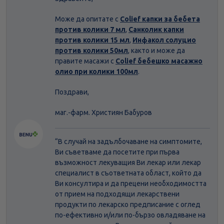
Може да опитате с
Colief капки за бебета
против колики 7 мл
,
Санколик капки
против колики 15 мл
,
Инфакол солуцио
против колики 50мл
, както и може да
правите масажи с
Colief бебешко масажно
олио при колики 100мл
.
Поздрави,
маг.-фарм. Християн Бабуров
“В случай на задълбочаване на симптомите,
Ви съветваме да посетите при първа
възможност лекуващия Ви лекар или лекар
специалист в съответната област, който да
Ви консултира и да прецени необходимостта
от прием на подходящи лекарствени
продукти по лекарско предписание с оглед
по-ефективно и/или по-бързо овладяване на