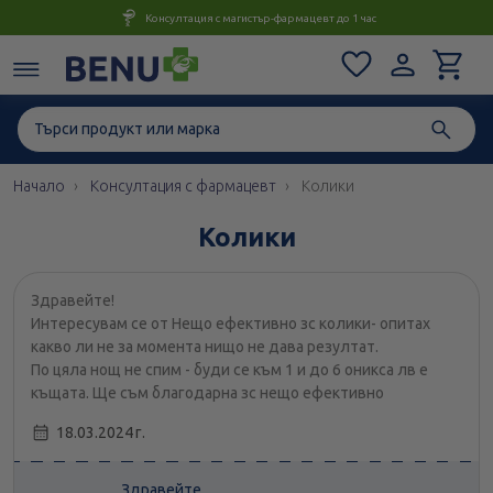
Консултация с магистър-фармацевт до 1 час
Начало
Консултация с фармацевт
Колики
Колики
Здравейте!
Интересувам се от Нещо ефективно зс колики- опитах
какво ли не за момента нищо не дава резултат.
По цяла нощ не спим - буди се към 1 и до 6 оникса лв е
къщата. Ще съм благодарна зс нещо ефективно
18.03.2024 г.
Здравейте,