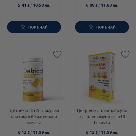
5.41
/
10.58
6.08
/
11.89
€
лв.
€
лв.
ПОРЪЧАЙ
ПОРЪЧАЙ
Детрикал C+Zn с вкус на
Цитровакс плюс капсули
портокал 60 желирани
за силен имунитет х30
мечета
Lecovita
6.13
/
11.99
6.13
/
11.99
€
лв.
€
лв.