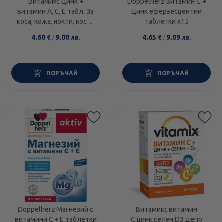
Витамикс Цинк +
Doppelherz Витамин С +
витамин А, С, E табл. За
Цинк ефервесцентни
коса, кожа, нокти, кости
таблетки х15
х60 Fortex
4.60
/
9.00
4.65
/
9.09
€
лв.
€
лв.
ПОРЪЧАЙ
ПОРЪЧАЙ
Doppelherz Магнезий с
Витамикс витамин
витамини С + Е таблетки
C,цинк,селен,D3 депо