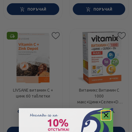
ПОРЪЧАЙ
ПОРЪЧАЙ
LIVSANE витамин С +
Витамикс Витамин C
цинк 60 таблетки
1000
макс+Цинк+Селен+D3
Таблетки. х30
6.64
/
12.99
7.05
/
13.79
€
лв.
€
лв.