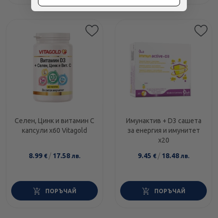
Селен, Цинк и витамин C
Имунактив + D3 сашета
капсули х60 Vitagold
за енергия и имунитет
х20
8.99
/
17.58
9.45
/
18.48
€
лв.
€
лв.
ПОРЪЧАЙ
ПОРЪЧАЙ