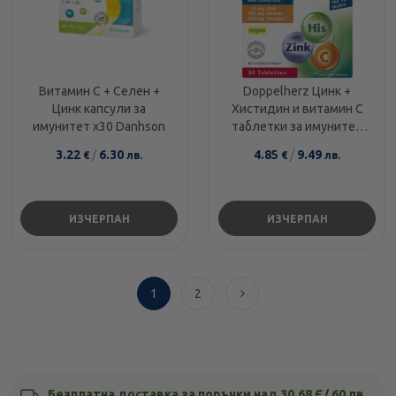
Витамин С + Селен +
Doppelherz Цинк +
Цинк капсули за
Хистидин и витамин С
имунитет х30 Danhson
таблетки за имунитет
х30
3.22
/
6.30
4.85
/
9.49
€
лв.
€
лв.
ИЗЧЕРПАН
ИЗЧЕРПАН
1
2
Безплатна доставка за поръчки над 30,68 Є/ 60 лв.