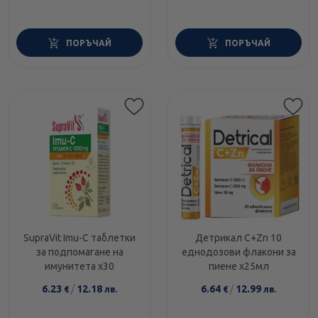
ПОРЪЧАЙ
ПОРЪЧАЙ
SupraVit Imu-C таблетки
Детрикал C+Zn 10
за подпомагане на
еднодозови флакони за
имунитета х30
пиене х25мл
6.23
/
12.18
6.64
/
12.99
€
лв.
€
лв.