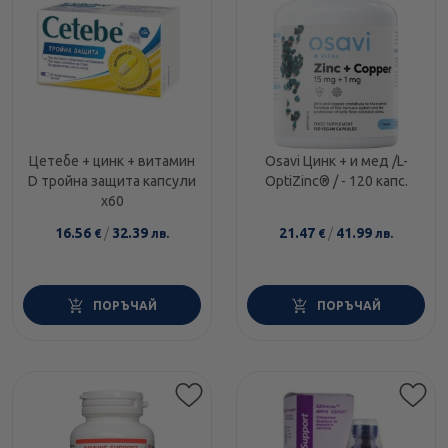
Цетебе + цинк + витамин
Osavi Цинк + и мед /L-
D тройна защита капсули
OptiZinc® / - 120 капс.
х60
16.56
/
32.39
21.47
/
41.99
€
лв.
€
лв.
ПОРЪЧАЙ
ПОРЪЧАЙ