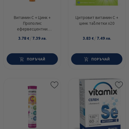
Витамин C + Цинк +
Цитровит витамин C +
Прополис
цинк таблетки х20
ефервесцентни
таблетки за имунитет
3.78
/
7.39
3.83
/
7.49
€
лв.
€
лв.
х20 Sopharma
ПОРЪЧАЙ
ПОРЪЧАЙ