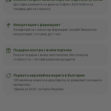
Доставка в рамките на деня за София с BOX NOW и на
следващ ден за страната
Консултация с фармацевт
Посъветвай се с магистър-фармацевт онлайн! Безплатна
консултация с отговор до 1 час!
Подарък мостра с всяка поръчка
Получи подарък с всяка своя покупка, без оглед на
стойността – тествай различни продукти!
Първата европейска верига в България
189 милиона клиенти в цяла Европа се доверяват на нашата
експертиза.
*Данни за 2023г. на Група Фьоникс