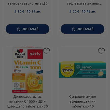
за нервната система х30
таблетки за имунна
защита х30
5.26
/
10.29
5.36
/
10.48
€
лв.
€
лв.
ПОРЪЧАЙ
ПОРЪЧАЙ
Допелхерц актив
Супрадин имуно
витамин С 1000 + Д3 +
ефервесцентни
Цинк депо таблетки х 30
таблетки х 10