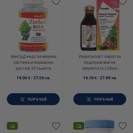
Етикети
ЗинСеД кидс за имунна
Имунсъпорт сироп за
система и нормален
подпомагане на
растеж 30 гъмита
имунитета 250мл
Floradix
14.06
/
27.50
14.16
/
27.69
€
лв.
€
лв.
ПОРЪЧАЙ
ПОРЪЧАЙ