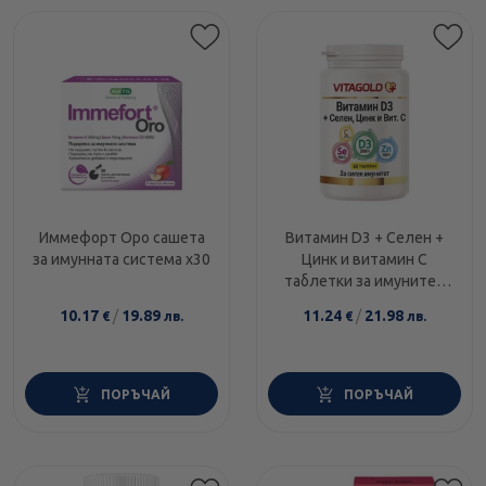
Иммефорт Оро сашета
Витамин D3 + Селен +
за имунната система х30
Цинк и витамин C
таблетки за имунитет
х60 Vitagold
10.17
/
19.89
11.24
/
21.98
€
лв.
€
лв.
ПОРЪЧАЙ
ПОРЪЧАЙ