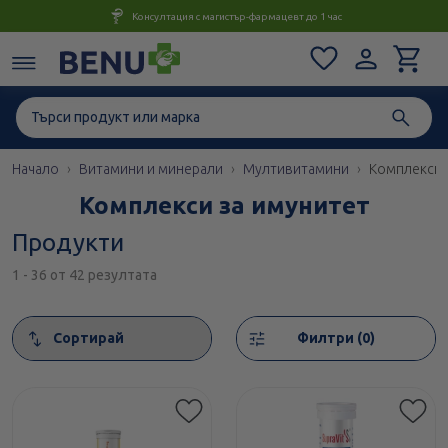
Консултация с магистър-фармацевт до 1 час
Начало
Витамини и минерали
Мултивитамини
Комплекси 
Комплекси за имунитет
Продукти
1 - 36 от 42 резултата
Сортирай
Филтри (0)