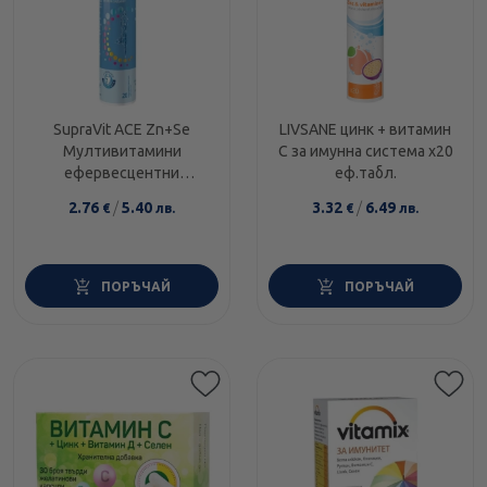
SupraVit ACE Zn+Se
LIVSANE цинк + витамин
Мултивитамини
С за имунна система х20
ефервесцентни
еф.табл.
таблетки с
2.76
/
5.40
3.32
/
6.49
€
лв.
€
лв.
антиоксидантно
действие x20
ПОРЪЧАЙ
ПОРЪЧАЙ