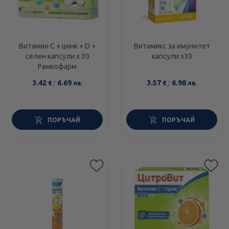
Витамин С + цинк + D +
Витамикс за имунитет
селен капсули х 30
капсули х30
Рамкофарм
3.42
/
6.69
3.57
/
6.98
€
лв.
€
лв.
ПОРЪЧАЙ
ПОРЪЧАЙ