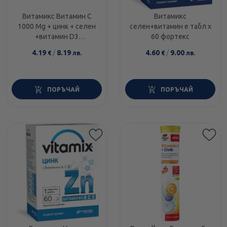
Витамикс Витамин С
Витамикс
1000 Mg + цинк + селен
селен+витамин е табл х
+витамин D3
60 фортекс
ефервесцентни
4.19
/
8.19
4.60
/
9.00
€
лв.
€
лв.
таблетки х20
ПОРЪЧАЙ
ПОРЪЧАЙ