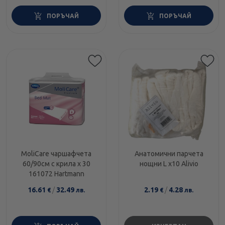
ПОРЪЧАЙ
ПОРЪЧАЙ
MoliCare чаршафчета
Анатомични парчета
60/90см с крила х 30
нощни L x10 Alivio
161072 Hartmann
16.61
/
32.49
2.19
/
4.28
€
лв.
€
лв.