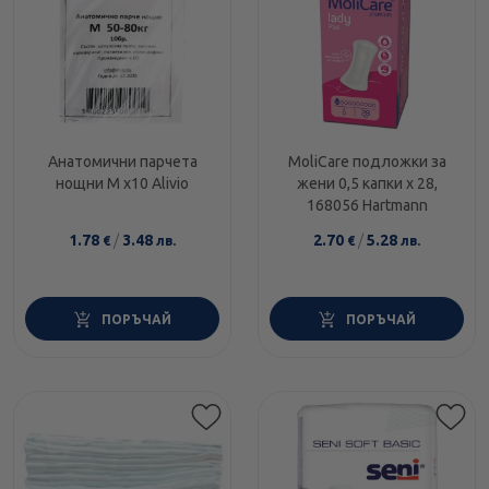
Анатомични парчета
MoliCare подложки за
нощни M x10 Alivio
жени 0,5 капки х 28,
168056 Hartmann
1.78
/
3.48
2.70
/
5.28
€
лв.
€
лв.
ПОРЪЧАЙ
ПОРЪЧАЙ