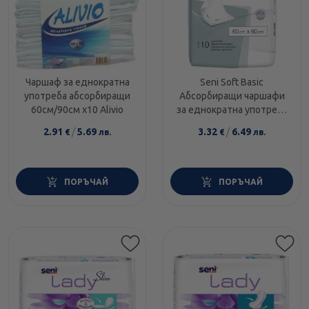
Чаршаф за еднократна
Seni Soft Basic
употреба абсорбиращи
Абсорбиращи чаршафи
60см/90см х10 Alivio
за еднократна употреба
60х60 10 броя
2.91
/
5.69
3.32
/
6.49
€
лв.
€
лв.
ПОРЪЧАЙ
ПОРЪЧАЙ