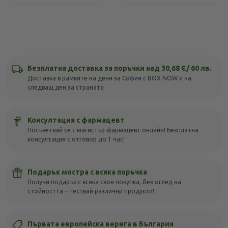
Безплатна доставка за поръчки над 30,68 Є/ 60 лв.
Доставка в рамките на деня за София с BOX NOW и на
следващ ден за страната
Консултация с фармацевт
Посъветвай се с магистър-фармацевт онлайн! Безплатна
консултация с отговор до 1 час!
Подарък мостра с всяка поръчка
Получи подарък с всяка своя покупка, без оглед на
стойността – тествай различни продукти!
Първата европейска верига в България