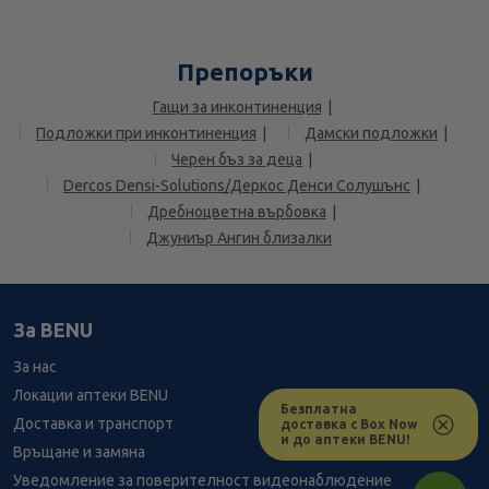
Препоръки
Гащи за инконтиненция
Подложки при инконтиненция
Дамски подложки
Черен бъз за деца
Dercos Densi-Solutions/Деркос Денси Солушънс
Дребнoцветна върбовка
Джуниър Ангин близалки
За BENU
За нас
Локации аптеки BENU
Безплатна
Лесно ли се ориентираш в сайта ни днес?
Доставка и транспорт
доставка с Box Now
и до аптеки BENU!
Връщане и замяна
Уведомление за поверителност видеонаблюдение