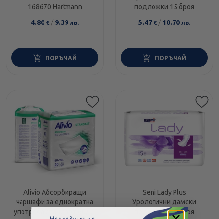
168670 Hartmann
подложки 15 броя
4.80
/
9.39
5.47
/
10.70
€
лв.
€
лв.
ПОРЪЧАЙ
ПОРЪЧАЙ
Alivio Абсорбиращи
Seni Lady Plus
чаршафи за еднократна
Урологични дамски
употреба стандарт 60/90
подложки 15 броя