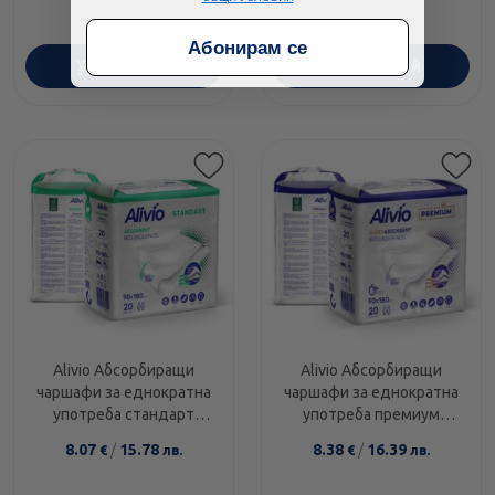
Абонирам се
ПОРЪЧАЙ
ПОРЪЧАЙ
Alivio Абсорбиращи
Alivio Абсорбиращи
чаршафи за еднократна
чаршафи за еднократна
употреба стандарт
употреба премиум
90/180 см х 20
90/180 см х 20
8.07
/
15.78
8.38
/
16.39
€
лв.
€
лв.