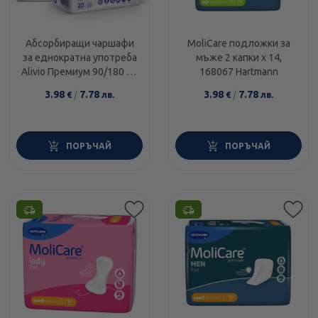
Абсорбиращи чаршафи
MoliCare подложки за
за еднократна употреба
мъже 2 капки х 14,
Alivio Премиум 90/180 см
168067 Hartmann
– 10 броя
3.98
/
7.78
3.98
/
7.78
€
лв.
€
лв.
ПОРЪЧАЙ
ПОРЪЧАЙ