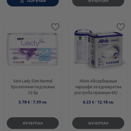
ПОРЪЧАЙ
ИЗЧЕРПАН
Seni Lady Slim Normal
Alivio Абсорбиращи
Урологични подложки
чаршафи за еднократна
20 бр
употреба премиум 60/90
см х 20
3.78
/
7.39
6.23
/
12.18
€
лв.
€
лв.
ИЗЧЕРПАН
ИЗЧЕРПАН