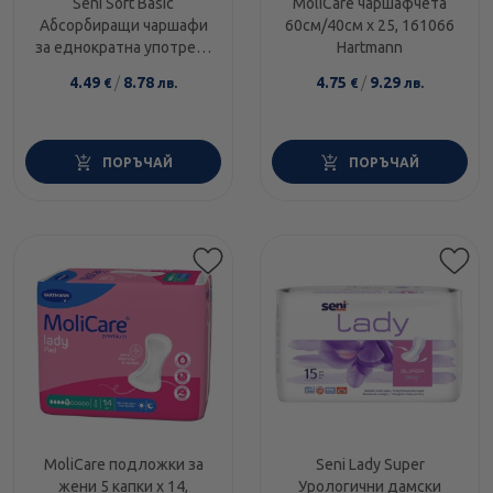
Seni Soft Basic
MoliCare чаршафчета
Абсорбиращи чаршафи
60см/40см х 25, 161066
за еднократна употреба
Hartmann
90х60 10 броя
4.49
/
8.78
4.75
/
9.29
€
лв.
€
лв.
ПОРЪЧАЙ
ПОРЪЧАЙ
MoliCare подложки за
Seni Lady Super
жени 5 капки х 14,
Урологични дамски