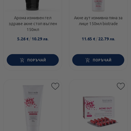
Арома измивен гел
Акне аут измивна пяна за
здраве акне стоп въглен
лице 150мл biotrade
150мл
5.26
/
10.29
11.65
/
22.79
€
лв.
€
лв.
ПОРЪЧАЙ
ПОРЪЧАЙ