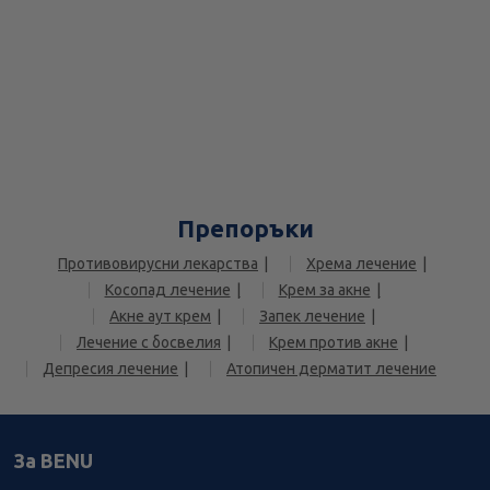
Препоръки
Противовирусни лекарства
Хрема лечение
Косопад лечение
Крем за акне
Акне аут крем
Запек лечение
Лечение с босвелия
Крем против акне
Депресия лечение
Атопичен дерматит лечение
За BENU