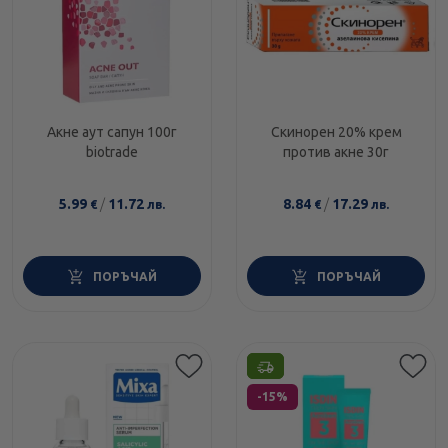
Акне аут сапун 100г
Скинорен 20% крем
biotrade
против акне 30г
5.99
/
11.72
8.84
/
17.29
€
лв.
€
лв.
ПОРЪЧАЙ
ПОРЪЧАЙ
Етикети
-15%