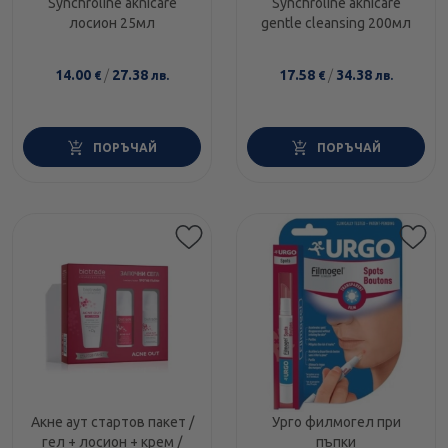
Synchroline aknicare
Synchroline aknicare
лосион 25мл
gentle cleansing 200мл
14.00
/
27.38
17.58
/
34.38
€
лв.
€
лв.
ПОРЪЧАЙ
ПОРЪЧАЙ
Етикети
Акне аут стартов пакет /
Урго филмогел при
гел + лосион + крем /
пъпки