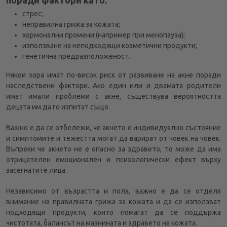
поради фактори като:
стрес;
неправилна грижа за кожата;
хормонални промени (например при менопауза);
използване на неподходящи козметични продукти;
генетична предразположеност.
Някои хора имат по-висок риск от развиване на акне поради
наследствени фактори. Ако един или и двамата родители
имат имали проблеми с акне, съществува вероятността
децата им да го изпитат също.
Важно е да се отбележи, че акнето е индивидуално състояние
и симптомите и тежестта могат да варират от човек на човек.
Въпреки че акнето не е опасно за здравето, то може да има
отрицателен емоционален и психологически ефект върху
засегнатите лица.
Независимо от възрастта и пола, важно е да се отделя
внимание на правилната грижа за кожата и да се използват
подходящи продукти, които помагат да се поддържа
чистотата, балансът на мазнината и здравето на кожата.