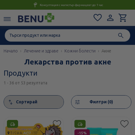
Консултация с магистър-фармацевт до 1 час
Начало
Лечение и здраве
Кожни болести
Акне
Лекарства против акне
Продукти
1 - 36 от 53 резултата
Сортирай
Филтри (0)
Етикети
-15%