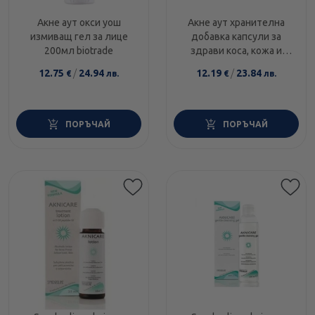
Акне аут окси уош
Акне аут хранителна
измиващ гел за лице
добавка капсули за
200мл biotrade
здрави коса, кожа и
нокти х30 Biotrade
12.75
/
24.94
12.19
/
23.84
€
лв.
€
лв.
ПОРЪЧАЙ
ПОРЪЧАЙ