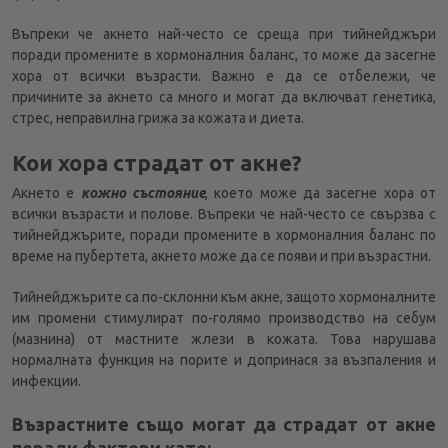
Въпреки че акнето най-често се среща при тийнейджъри
поради промените в хормоналния баланс, то може да засегне
хора от всички възрасти. Важно е да се отбележи, че
причините за акнето са много и могат да включват генетика,
стрес, неправилна грижа за кожата и диета.
Кои хора страдат от акне?
Акнето е
кожно състояние
, което може да засегне хора от
всички възрасти и полове. Въпреки че най-често се свързва с
тийнейджърите, поради промените в хормоналния баланс по
време на пубертета, акнето може да се появи и при възрастни.
Тийнейджърите са по-склонни към акне, защото хормоналните
им промени стимулират по-голямо производство на себум
(мазнина) от мастните жлези в кожата. Това нарушава
нормалната функция на порите и допринася за възпаления и
инфекции.
Възрастните също могат да страдат от акне