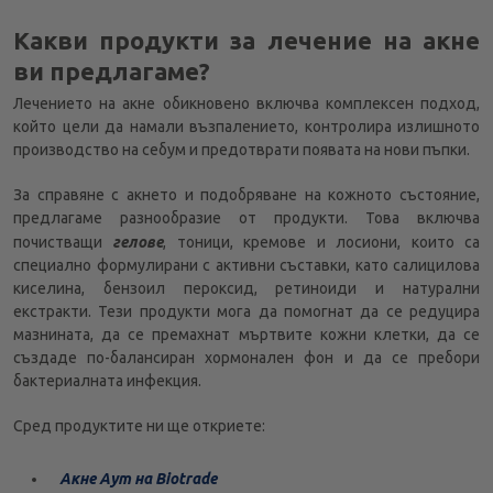
Какви продукти за лечение на акне
ви предлагаме?
Лечението на акне обикновено включва комплексен подход,
който цели да намали възпалението, контролира излишното
производство на себум и предотврати появата на нови пъпки.
За справяне с акнето и подобряване на кожното състояние,
предлагаме разнообразие от продукти. Това включва
почистващи
гелове
, тоници, кремове и лосиони, които са
специално формулирани с активни съставки, като салицилова
киселина, бензоил пероксид, ретиноиди и натурални
екстракти. Тези продукти мога да помогнат да се редуцира
мазнината, да се премахнат мъртвите кожни клетки, да се
създаде по-балансиран хормонален фон и да се пребори
бактериалната инфекция.
Сред продуктите ни ще откриете:
Акне Аут на Biotrade