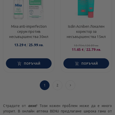
Mixa anti-imperfection
Isdin Acniben Локален
серум против
коректор за
несъвършенства 30мл
несъвършенства 15мл
13.29
/
25.99
€
лв.
13.75
/
26.89
€
лв.
11.65
/
22.79
€
лв.
ПОРЪЧАЙ
ПОРЪЧАЙ
1
2
Страдате от
акне
? Този кожен проблем може да е много
упорит. В онлайн аптека BENU предлагаме широка гама от