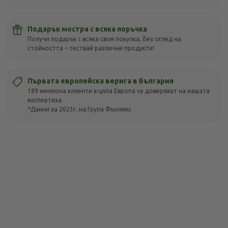
Подарък мостра с всяка поръчка
Получи подарък с всяка своя покупка, без оглед на
стойността – тествай различни продукти!
Първата европейска верига в България
189 милиона клиенти в цяла Европа се доверяват на нашата
експертиза.
*Данни за 2023г. на Група Фьоникс