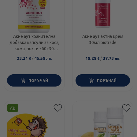
Акне аут хранителна
Акне аут актив крем
добавка капсули за коса,
30мл biotrade
кожа, нокти х60+30
капсули Biotrade
23.31
/
45.59
19.29
/
37.73
€
лв.
€
лв.
ПОРЪЧАЙ
ПОРЪЧАЙ