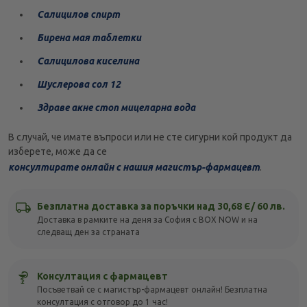
Салицилов спирт
Бирена мая таблетки
Салицилова киселина
Шуслерова сол 12
Здраве акне стоп мицеларна вода
В случай, че имате въпроси или не сте сигурни кой продукт да
изберете, може да се
консултирате онлайн с нашия магистър-фармацевт
.
Безплатна доставка за поръчки над 30,68 Є/ 60 лв.
Доставка в рамките на деня за София с BOX NOW и на
следващ ден за страната
Консултация с фармацевт
Посъветвай се с магистър-фармацевт онлайн! Безплатна
консултация с отговор до 1 час!