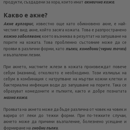
продукти, създадени за хора, които имат
акнеична кожа
.
Какво е акне?
Акне вулгарис
, известно още като обикновено акне, е най-
честият вид акне, който засяга кожата. Това е разпространено
кожно заболяване
, което възниква в резултат на запушване на
порите на кожата. Това проблемно състояние може да се
прояви в различни форми, като
пъпки
,
комедони
(
черни точки
)
и възпалени лезии.
При акнето, мастните жлези в кожата произвеждат повече
себум (мазнина), отколкото е необходимо. Този излишък на
себум в комбинация с натрупване на мъртви кожни клетки и
бактериална инфекция води до запушване на порите. Така се
образуват комедоните и пъпките, както и добре познатата
мазна кожа
.
Проявата на акнето може да бъде различна от човек на човек и
варира от леки до тежки форми. При по-тежките случаи,
акнето може да причини възпаление, болезнено усещане и
формиране на
гнойни пъпки
.