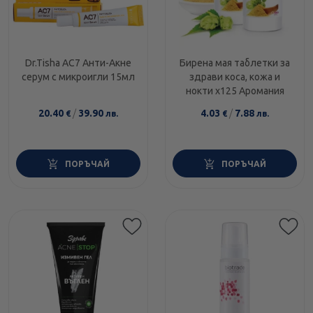
Dr.Tisha AC7 Анти-Акне
Бирена мая таблетки за
серум с микроигли 15мл
здрави коса, кожа и
нокти х125 Аромания
20.40
/
39.90
4.03
/
7.88
€
лв.
€
лв.
ПОРЪЧАЙ
ПОРЪЧАЙ