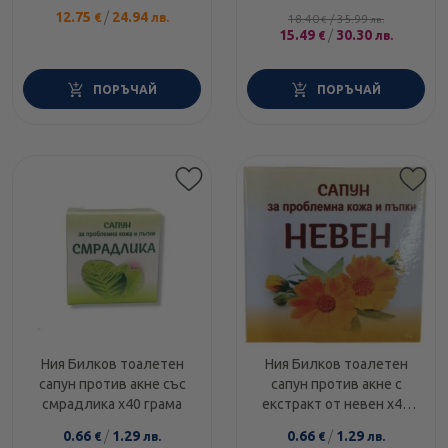
12.75
/
24.94
€
лв.
18.40
/
35.99
€
лв.
15.49
/
30.30
€
лв.
ПОРЪЧАЙ
ПОРЪЧАЙ
Ния Билков тоалетен
Ния Билков тоалетен
сапун против акне със
сапун против акне с
смрадлика х40 грама
екстракт от невен х40
грама
0.66
/
1.29
0.66
/
1.29
€
лв.
€
лв.