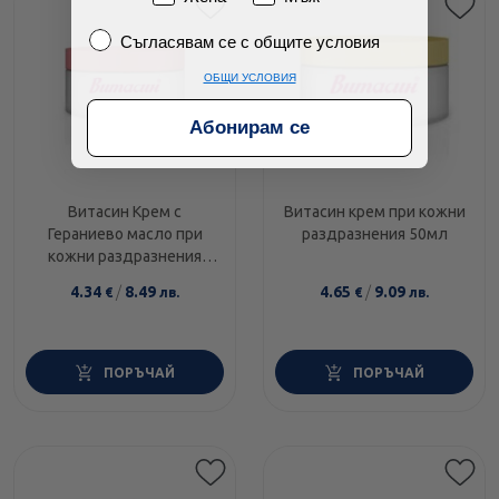
Съгласявам се с общите условия
Съгласявам се с общите условия
ОБЩИ УСЛОВИЯ
Абонирам се
Витасин Крем с
Витасин крем при кожни
Гераниево масло при
раздразнения 50мл
кожни раздразнения
50мл
4.34
/
8.49
4.65
/
9.09
€
лв.
€
лв.
ПОРЪЧАЙ
ПОРЪЧАЙ