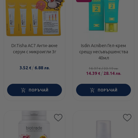
Dr.Tisha AC7 Анти-акне
Isdin Acniben Гел-крем
серум с микроигли 3г
срещу несъвършенства
40мл
3.52
/
6.88
€
лв.
16.97
/
33.19
€
лв.
14.39
/
28.14
€
лв.
ПОРЪЧАЙ
ПОРЪЧАЙ