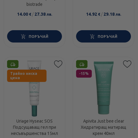
biotrade
14.00
/
27.38
14.92
/
29.18
€
лв.
€
лв.
ПОРЪЧАЙ
ПОРЪЧАЙ
Етикети
Етикети
Трайно ниска
-15%
цена
Uriage Hyseac SOS
Apivita Just bee clear
Подсущаващ гел при
Хидратиращ матиращ
несъвършенства 15мл
крем 40мл