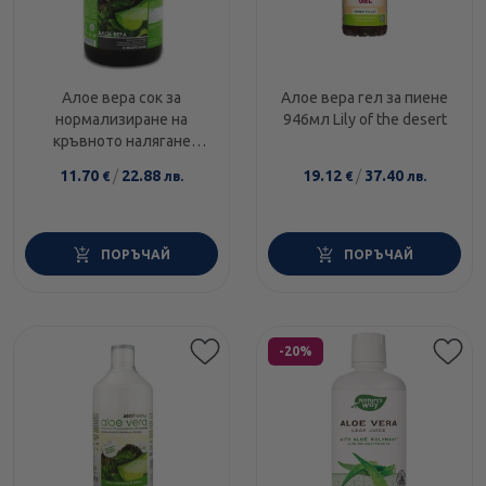
Алое вера сок за
Алое вера гел за пиене
нормализиране на
946мл Lily of the desert
кръвното налягане
99.6% 500мл Abopharma
11.70
/
22.88
19.12
/
37.40
€
лв.
€
лв.
ПОРЪЧАЙ
ПОРЪЧАЙ
Етикети
-20%