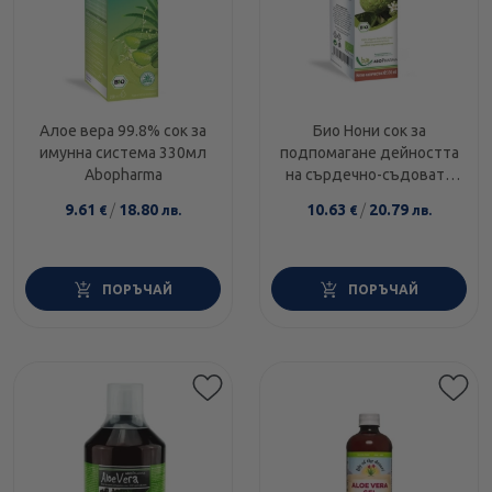
Aлое вера 99.8% сок за
Био Нони сок за
имунна система 330мл
подпомагане дейността
Abopharma
на сърдечно-съдовата
система 330мл
9.61
/
18.80
10.63
/
20.79
€
лв.
€
лв.
Abopharma
ПОРЪЧАЙ
ПОРЪЧАЙ