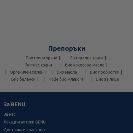
Препоръки
Протеини храни
Ентерална храна
Фитнес храни
Био кокосово масло
Органичен селен
Био масла
Био пробиотик
Био баланси
Holle био мляко 4
Био за лице
За BENU
За нас
Локации аптеки BENU
Доставка и транспорт