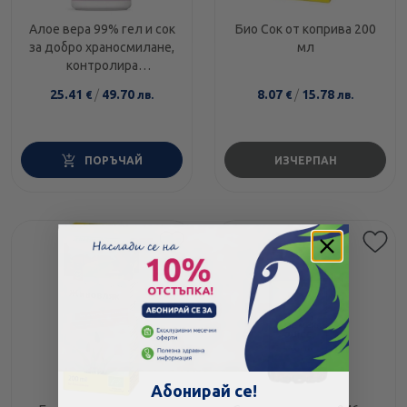
Алое вера 99% гел и сок
Био Сок от коприва 200
за добро храносмилане,
мл
контролира
холестерола и кр. захар
25.41
/
49.70
8.07
/
15.78
€
лв.
€
лв.
1л Nature’s Way
ПОРЪЧАЙ
ИЗЧЕРПАН
Абонирай се!