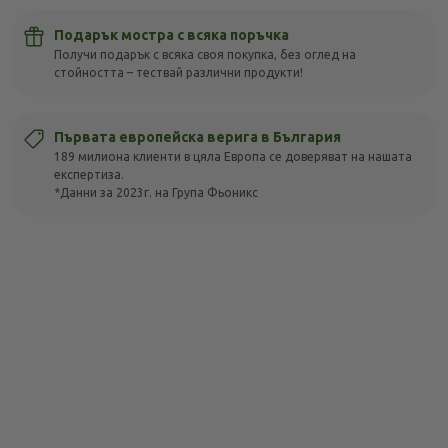
Подарък мостра с всяка поръчка
Получи подарък с всяка своя покупка, без оглед на
стойността – тествай различни продукти!
Първата европейска верига в България
189 милиона клиенти в цяла Европа се доверяват на нашата
експертиза.
*Данни за 2023г. на Група Фьоникс