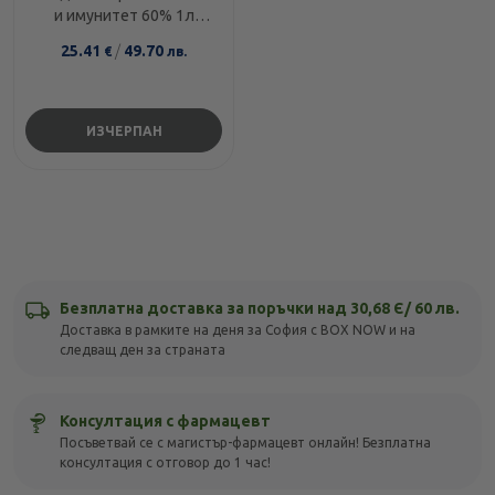
и имунитет 60% 1л
Nature's Way
25.41
/
49.70
€
лв.
ИЗЧЕРПАН
Безплатна доставка за поръчки над 30,68 Є/ 60 лв.
Доставка в рамките на деня за София с BOX NOW и на
следващ ден за страната
Консултация с фармацевт
Посъветвай се с магистър-фармацевт онлайн! Безплатна
консултация с отговор до 1 час!