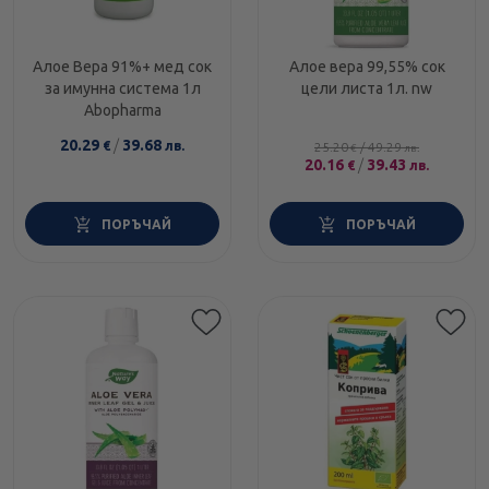
Алое Вера 91%+ мед сок
Алое вера 99,55% сок
за имунна система 1л
цели листа 1л. nw
Abopharma
20.29
/
39.68
€
лв.
25.20
/
49.29
€
лв.
20.16
/
39.43
€
лв.
ПОРЪЧАЙ
ПОРЪЧАЙ