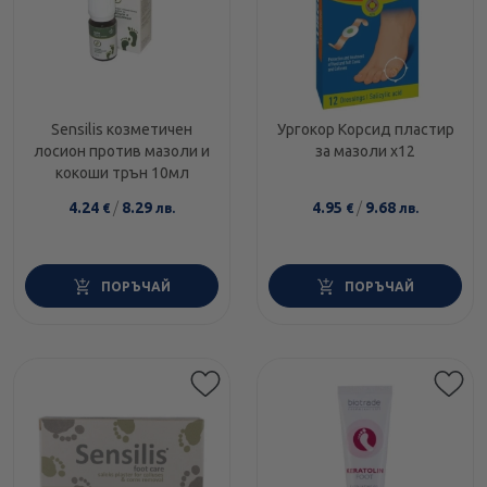
Sensilis козметичен
Ургокор Корсид пластир
лосион против мазоли и
за мазоли х12
кокоши трън 10мл
4.24
/
8.29
4.95
/
9.68
€
лв.
€
лв.
ПОРЪЧАЙ
ПОРЪЧАЙ