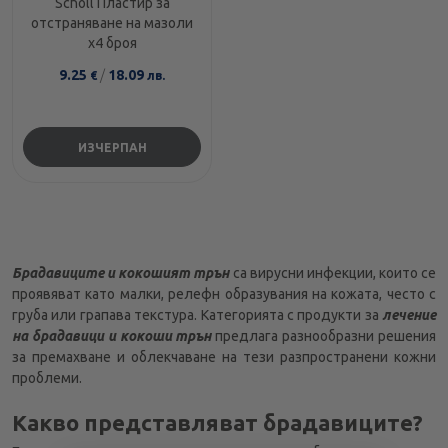
Scholl Пластир за
отстраняване на мазоли
х4 броя
9.25
/
18.09
€
лв.
ИЗЧЕРПАН
Брадавиците и кокошият трън
са вирусни инфекции, които се
проявяват като малки, релефн образувания на кожата, често с
груба или грапава текстура. Категорията с продукти за
лечение
на брадавици и кокоши трън
предлага разнообразни решения
за премахване и облекчаване на тези разпространени кожни
проблеми.
Какво представляват брадавиците?