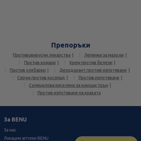
Препоръки
Противовирусни лекарства
Лепенки за мазоли
Против комари
Крем против белези
Против хлебарки
Дезодорант против изпотяване
Серум против косопад
Против изпотяване
Салицилова киселина за кокоши трън
Против изпотяване на краката
За BENU
За нас
Локации аптеки BENU