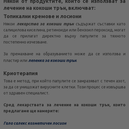
Някои от продуктите, които се използват за
лечение на кокоши трън, включват:
Топикални кремове и лосиони
Някои
лекарства за кокоши трън
съдържат съставки като
салицилова киселина, ретиноиди или бензоил пероксид, могат
да се прилагат директно върху папулите за тяхното
постепенно изчезване.
За премахване на образуванието може да се използва и
пластир или
лепенка за кокоши трън
.
Криотерапия
Това е метод, при който папулите се замразяват с течен азот,
за да се унищожат вирусните клетки. Този процес се извършва
от здравен специалист.
Сред лекарствата за лечение на кокоши трън, които
предлагаме ще намерите:
Гала салекс козметичен лосион