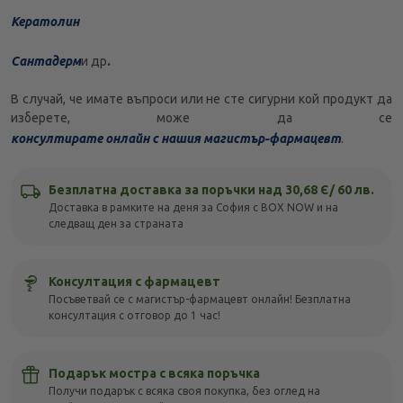
Кератолин
Сантадерм
и др
.
В случай, че имате въпроси или не сте сигурни кой продукт да
изберете, може да се
консултирате онлайн с нашия магистър-фармацевт
.
Безплатна доставка за поръчки над 30,68 Є/ 60 лв.
Доставка в рамките на деня за София с BOX NOW и на
следващ ден за страната
Консултация с фармацевт
Посъветвай се с магистър-фармацевт онлайн! Безплатна
консултация с отговор до 1 час!
Подарък мостра с всяка поръчка
Получи подарък с всяка своя покупка, без оглед на