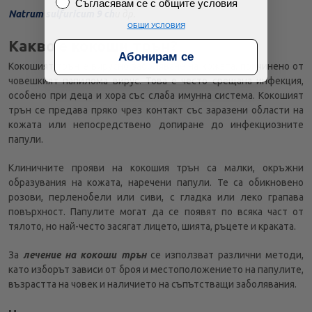
Съгласявам се с общите условия
Съгласявам се с общите условия
Natrum sulfuricum 9 ch
и др.
ОБЩИ УСЛОВИЯ
Какво е кокоши трън?
Абонирам се
Кокошият трън е вирусно заболяване на кожата, причинено от
човешкият папилома вирус. Това е често срещана инфекция,
особено при деца и хора със слаба имунна система. Кокошият
трън се предава пряко чрез контакт със заразени области на
кожата или непосредствено допиране до инфекциозните
папули.
Клиничните прояви на кокошия трън са малки, окръжни
образувания на кожата, наречени папули. Те са обикновено
розови, перленобели или сиви, с гладка или леко грапава
повърхност. Папулите могат да се появят по всяка част от
тялото, но най-често засягат лицето, шията, ръцете и краката.
За
лечение на кокоши трън
се използват различни методи,
като изборът зависи от броя и местоположението на папулите,
възрастта на човек и наличието на съпътстващи заболявания.