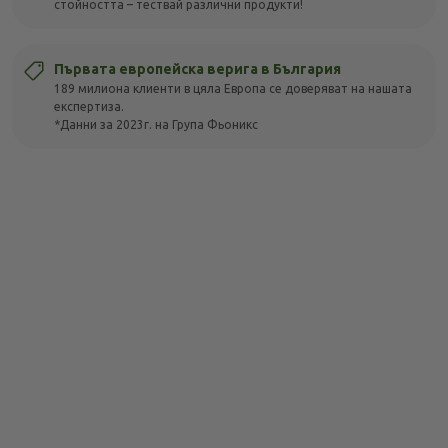
стойността – тествай различни продукти!
Първата европейска верига в България
189 милиона клиенти в цяла Европа се доверяват на нашата
експертиза.
*Данни за 2023г. на Група Фьоникс