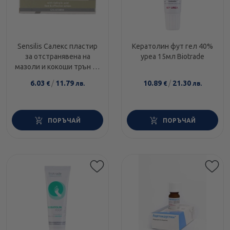
Sensilis Салекс пластир
Кератолин фут гел 40%
за отстранявена на
уреа 15мл Biotrade
мазоли и кокоши трън х3
броя
6.03
/
11.79
10.89
/
21.30
€
лв.
€
лв.
ПОРЪЧАЙ
ПОРЪЧАЙ