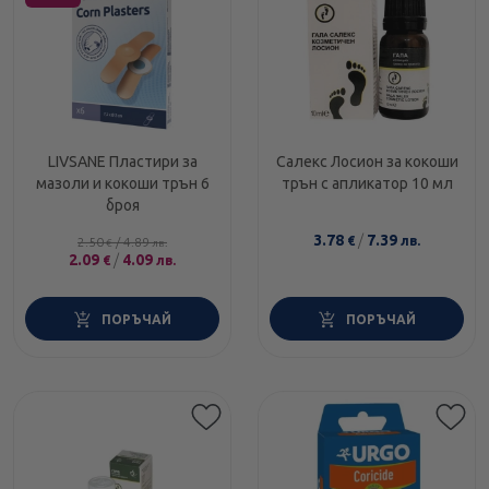
LIVSANE Пластири за
Салекс Лосион за кокоши
мазоли и кокоши трън 6
трън с апликатор 10 мл
броя
3.78
/
7.39
€
лв.
2.50
/
4.89
€
лв.
2.09
/
4.09
€
лв.
ПОРЪЧАЙ
ПОРЪЧАЙ