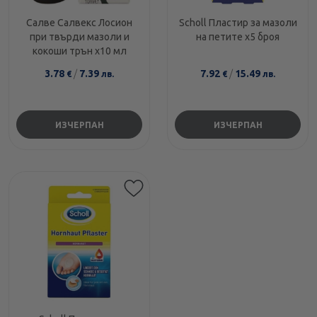
Салве Салвекс Лосион
Scholl Пластир за мазоли
при твърди мазоли и
на петите х5 броя
кокоши трън х10 мл
3.78
/
7.39
7.92
/
15.49
€
лв.
€
лв.
ИЗЧЕРПАН
ИЗЧЕРПАН