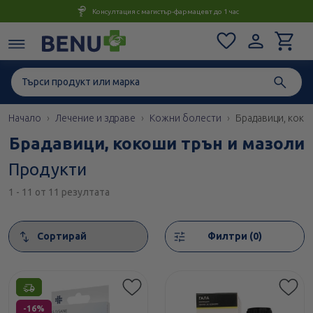
Консултация с магистър-фармацевт до 1 час
Начало
Лечение и здраве
Кожни болести
Брадавици, коко
Брадавици, кокоши трън и мазоли
Продукти
1 - 11 от 11 резултата
Сортирай
Филтри (0)
Етикети
-16%