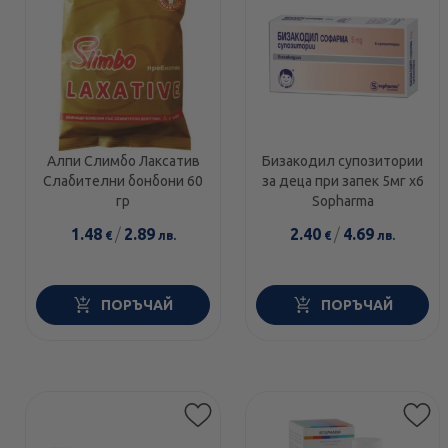
Алпи Слимбо Лаксатив
Бизакодил супозитории
Слабителни бонбони 60
за деца при запек 5мг x6
гр
Sopharma
1.48
/
2.89
2.40
/
4.69
€
лв.
€
лв.
ПОРЪЧАЙ
ПОРЪЧАЙ