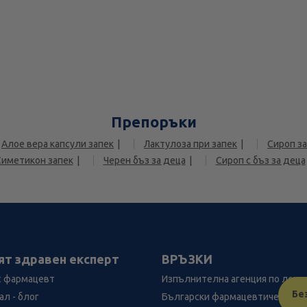
Препоръки
Алое вера капсули запек
Лактулоза при запек
Сироп за
Симетикон запек
Черен бъз за деца
Сироп с бъз за деца
ят здравен експерт
ВРЪЗКИ
с фармацевт
Изпълнителна агенция по лека
Бе
л - блог
Български фармацевтичен съю