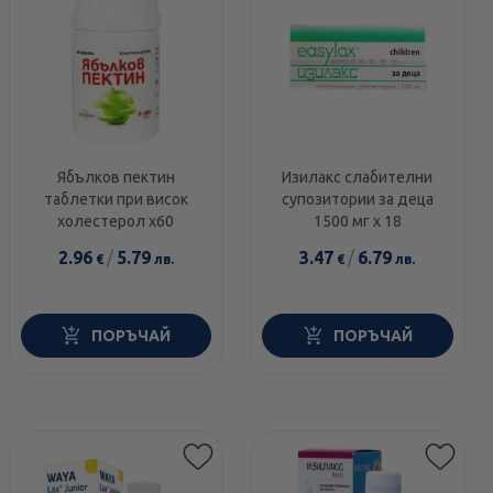
Ябълков пектин
Изилакс слабителни
таблетки при висок
супозитории за деца
холестерол х60
1500 мг х 18
2.96
/
5.79
3.47
/
6.79
€
лв.
€
лв.
ПОРЪЧАЙ
ПОРЪЧАЙ