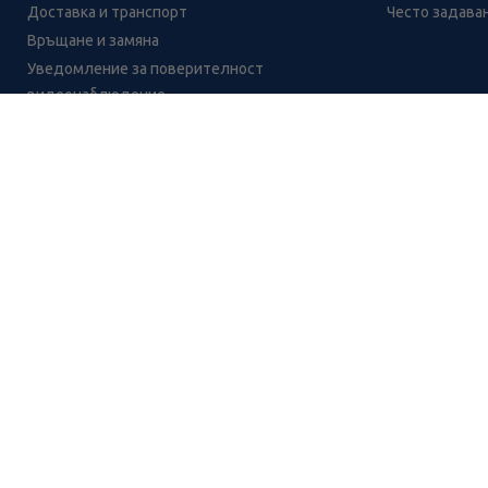
Лесно ли се ориентираш в
Доставка и транспорт
Често задава
сайта ни днес?
Връщане и замяна
Уведомление за поверителност
видеонаблюдение
Кариери
Контакти
Уведомление за обработване на лични данни
при поръчки с доставка до аптека
CH
CZ
EE
LT
LV
HU
NL
RS
SK
RO
IT
BE
IE
UK
NO
DE
Цените и промоциите на продуктите обявени в онлайн аптека 