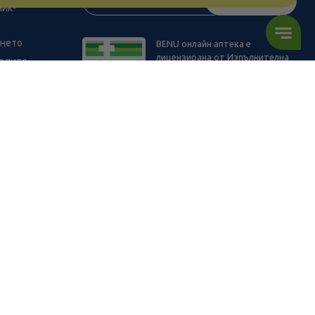
АБОНИРАЙ СЕ
ник-
ането
BENU онлайн аптека е
лицензирана от Изпълнителна
телите
Агенция по Лекарствата.
ъв физическите ни обекти и други наши платформи за продажба