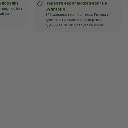
а поръчка
Първата европейска верига в
 покупка, без
България
вай различни
189 милиона клиенти в цяла Европа се
доверяват на нашата експертиза.
*Данни за 2023г. на Група Фьоникс