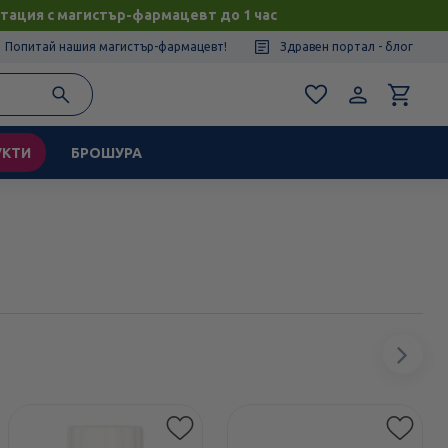
тация с магистър-фармацевт до 1 час
Попитай нашия магистър-фармацевт!
Здравен портал - блог
УКТИ
БРОШУРА
Сл
ел