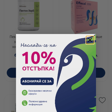
Пектин Херб таблетки
Ефекол джуниър саше
за понижаване на
при запек х12
холестерола 500мг
х100 Herbamedica
6.03
/
11.79
8.48
/
16.59
€
лв.
€
лв.
ПОРЪЧАЙ
ПОРЪЧАЙ