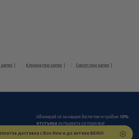
 запек
Клизма при запек
Сироп при запек
Абонирай се за нашия бюлетин и грабни
10%
отстъпка
за първата си поръчка!
рствата
зплатна доставка с Box Now и до аптеки BENU!
з