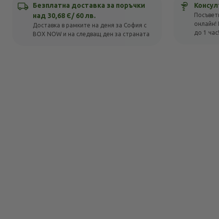
Безплатна доставка за поръчки
Консул
над 30,68 Є/ 60 лв.
Посъвет
онлайн! 
Доставка в рамките на деня за София с
до 1 час
BOX NOW и на следващ ден за страната