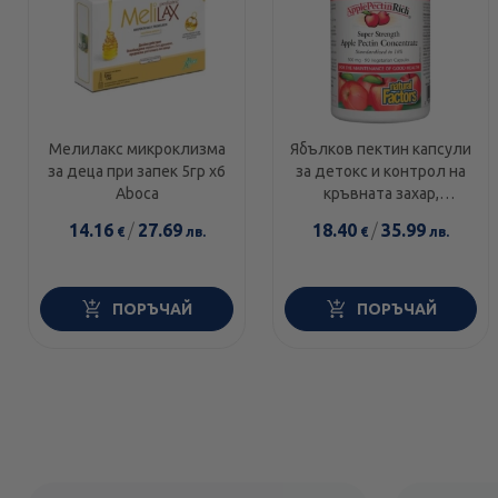
Мелилакс микроклизма
Ябълков пектин капсули
за деца при запек 5гр х6
за детокс и контрол на
Aboca
кръвната захар,
холестерола 500мг х90
14.16
/
27.69
18.40
/
35.99
€
лв.
€
лв.
Natural Factors
ПОРЪЧАЙ
ПОРЪЧАЙ