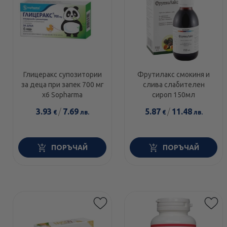
Глицеракс супозитории
Фрутилакс смокиня и
за деца при запек 700 мг
слива слабителен
х6 Sopharma
сироп 150мл
3.93
/
7.69
5.87
/
11.48
€
лв.
€
лв.
ПОРЪЧАЙ
ПОРЪЧАЙ