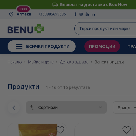
Безплатна доставка с Box Now
НОВО
Аптеки
+359885699586
ВСИЧКИ ПРОДУКТИ
ПРОМОЦИИ
ТРА
Начало
Майка и дете
Детско здраве
Запек при деца
Продукти
1 - 16 от 16 резултата
Сортирай
Предишен
Бранд
елемент