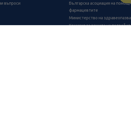
ни въпроси
Българска асоциация на помощ
фармацевтите
Министерство на здравеопазв
Комисия за защита на потреби
FR
benu.bg важат само за нея и могат да се различават от цените в
от разстояние.