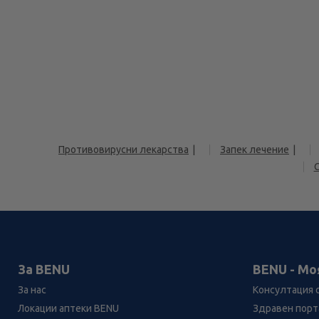
Противовирусни лекарства
Запек лечение
За BENU
BENU - Мо
За нас
Консултация 
Локации аптеки BENU
Здравен порта