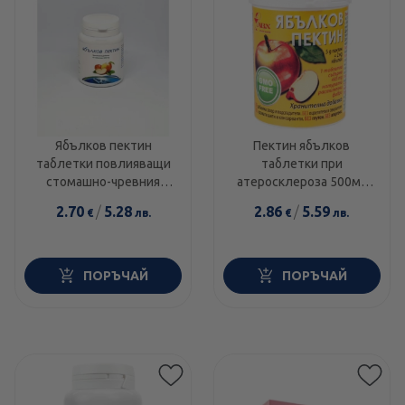
Ябълков пектин
Пектин ябълков
таблетки повлияващи
таблетки при
стомашно-чревния
атеросклероза 500мг
тракт х 60 Bouroff
х60
2.70
/
5.28
2.86
/
5.59
€
лв.
€
лв.
ПОРЪЧАЙ
ПОРЪЧАЙ