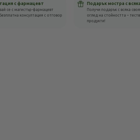
тация с фармацевт
Подарък мостра с всяк
вай се с магистър-фармацевт
Получи подарък с всяка своя
Безплатна консултация с отговор
оглед на стойността – тест
!
продукти!