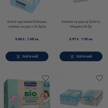
Event хартиени бебешки
Клечки за уши за бебета
клечки за уши х 56 броя
Медика 60 бр
0.86
/
1.68
0.97
/
1.90
€
лв.
€
лв.
ПОРЪЧАЙ
ПОРЪЧАЙ