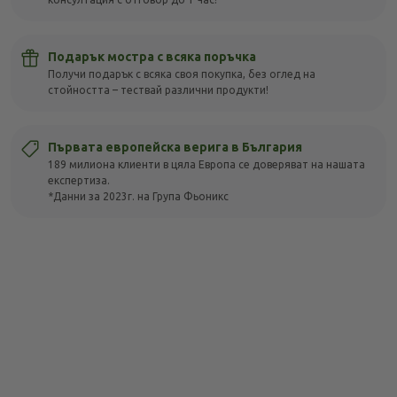
Подарък мостра с всяка поръчка
Получи подарък с всяка своя покупка, без оглед на
стойността – тествай различни продукти!
Първата европейска верига в България
189 милиона клиенти в цяла Европа се доверяват на нашата
експертиза.
*Данни за 2023г. на Група Фьоникс