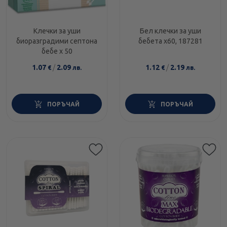
Клечки за уши
Бел клечки за уши
биоразградими септона
бебета х60, 187281
бебе х 50
1.07
/
2.09
1.12
/
2.19
€
лв.
€
лв.
ПОРЪЧАЙ
ПОРЪЧАЙ