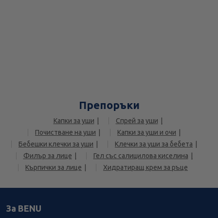
Препоръки
Капки за уши
Спрей за уши
Почистване на уши
Капки за уши и очи
Бебешки клечки за уши
Клечки за уши за бебета
Филър за лице
Гел със салицилова киселина
Кърпички за лице
Хидратиращ крем за ръце
За BENU