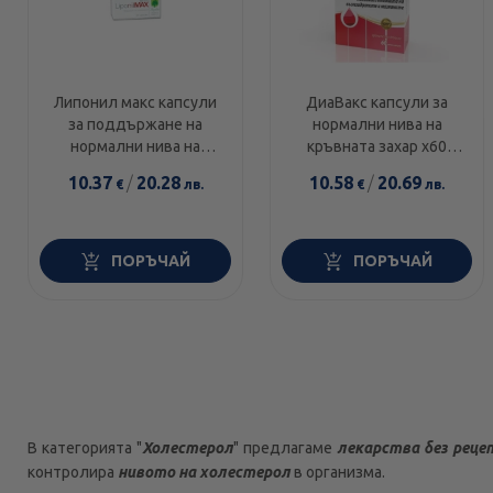
Липонил макс капсули
ДиаВакс капсули за
за поддържане на
нормални нива на
нормални нива на
кръвната захар х60
холестерола и
Lecovita
10.37
/
20.28
10.58
/
20.69
€
лв.
€
лв.
кръвното налягане х30
Magnalabs
ПОРЪЧАЙ
ПОРЪЧАЙ
В категорията "
Холестерол
" предлагаме
лекарства без реце
контролира
нивото на холестерол
в организма.