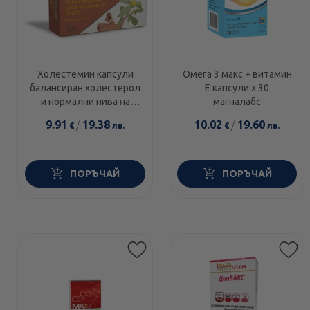
Холестемин капсули
Омега 3 макс + витамин
балансиран холестерол
Е капсули х 30
и нормални нива на
магналабс
кръвна заха х30
9.91
/
19.38
10.02
/
19.60
€
лв.
€
лв.
ПОРЪЧАЙ
ПОРЪЧАЙ