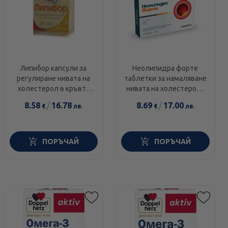
Липибор капсули за
Неолипидра форте
регулиране нивата на
таблетки за намаляване
холестерол в кръвта
нивата на холестерола
х30 Borola
и триглицеридите
8.58
/
16.78
8.69
/
17.00
€
лв.
€
лв.
240мг х30 Neopharm
ПОРЪЧАЙ
ПОРЪЧАЙ