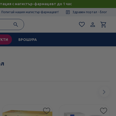
тация с магистър-фармацевт до 1 час
Попитай нашия магистър-фармацевт!
Здравен портал - блог
УКТИ
БРОШУРА
ол
Сл
ел