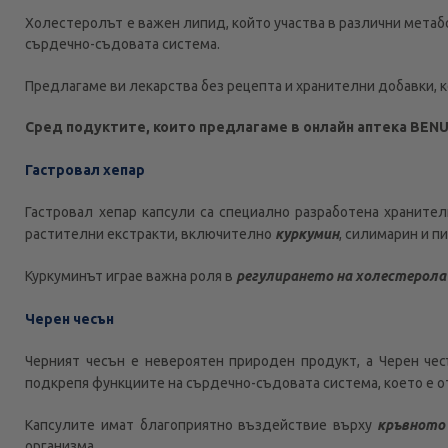
Холестеролът е важен липид, който участва в различни метабо
сърдечно-съдовата система.
Предлагаме ви лекарства без рецепта и хранителни добавки, к
Сред подуктите, които предлагаме в онлайн аптека BENU
Гастровал хепар
Гастровал хепар капсули са специално разработена храните
растителни екстракти, включително
куркумин
, силимарин и п
Куркуминът играе важна роля в
регулирането на холестерола
Черен чесън
Черният чесън е невероятен природен продукт, а Черен чес
подкрепя функциите на сърдечно-съдовата система, което е о
Капсулите имат благоприятно въздействие върху
кръвното
организма.