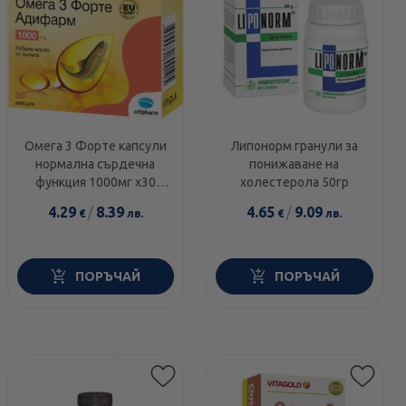
Омега 3 Форте капсули
Липонорм гранули за
нормална сърдечна
понижаване на
функция 1000мг х30
холестерола 50гр
Adipharm
4.29
/
8.39
4.65
/
9.09
€
лв.
€
лв.
ПОРЪЧАЙ
ПОРЪЧАЙ