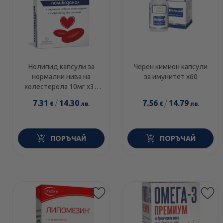
Нолипид капсули за
Черен кимион капсули
нормални нива на
за имунитет х60
холестерола 10мг х30
Fortex
7.31
/
14.30
7.56
/
14.79
€
лв.
€
лв.
ПОРЪЧАЙ
ПОРЪЧАЙ