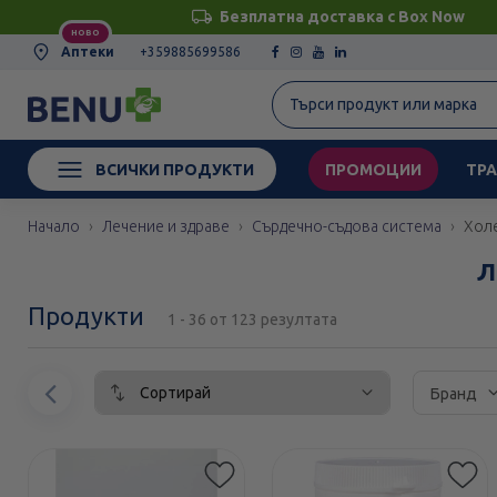
Безплатна доставка с Box Now
НОВО
Аптеки
+359885699586
ВСИЧКИ ПРОДУКТИ
ПРОМОЦИИ
ТРА
Начало
Лечение и здраве
Сърдечно-съдова система
Хол
Л
Продукти
1 - 36 от 123 резултата
Сортирай
Предишен
Бранд
елемент