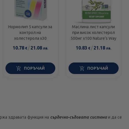
Нормолип 5 капсули за
Маслина лист капсули
контрол на
при висок холестерол
холестерола х30
500мг х100 Nature’s Way
10.78
/
21.08
10.83
/
21.18
€
лв.
€
лв.
ПОРЪЧАЙ
ПОРЪЧАЙ
ържа здравата функция на
сърдечно-съдовата система
и да се