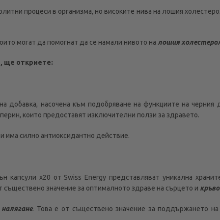
литни процеси в организма, но високите нива на лошия холестерол
оито могат да помогнат да се намали нивото на
лошия холестеро
, ще откриете:
лна добавка, насочена към подобряване на функциите на черния 
иперин, които предоставят изключителни ползи за здравето.
и има силно антиоксидантно действие.
ън капсули х20 от Swiss Energy представляват уникална храни
т съществено значение за оптималното здраве на сърцето и
кръво
 налягане
. Това е от съществено значение за поддържането н