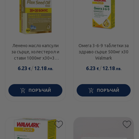
Ленено масло капсули
Омега 3-6-9 таблетки за
за сърце, холестерол и
здраво сърце 500мг х30
стави 1000мг х30+30
Walmark
Vitagold
6.23
/
12.18
6.23
/
12.18
€
лв.
€
лв.
ПОРЪЧАЙ
ПОРЪЧАЙ