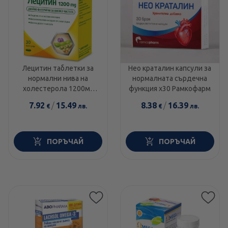
Лецитин таблетки за
Нео краталин капсули за
нормални нива на
нормалната сърдечна
холестерола 1200мг
функция х30 Рамкофарм
х30 Walmark
7.92
/
15.49
8.38
/
16.39
€
лв.
€
лв.
ПОРЪЧАЙ
ПОРЪЧАЙ