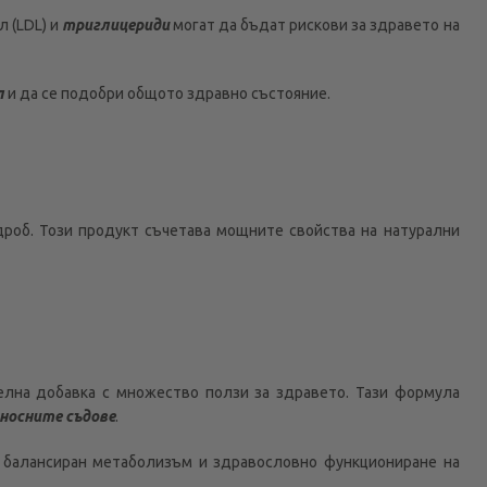
 (LDL) и
триглицериди
могат да бъдат рискови за здравето на
л
и да се подобри общото здравно състояние.
дроб. Този продукт съчетава мощните свойства на натурални
телна добавка с множество ползи за здравето. Тази формула
носните съдове
.
а балансиран метаболизъм и здравословно функциониране на