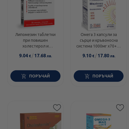
Липомезин таблетки
Омега 3 капсули за
при повишен
сърце и кръвоносна
холестерол и
система 1000мг х70+30
триглицериди х30
капсули Fortex
9.04
/
17.68
9.10
/
17.80
€
лв.
€
лв.
Doych
ПОРЪЧАЙ
ПОРЪЧАЙ