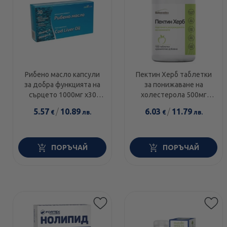
Рибено масло капсули
Пектин Херб таблетки
за добра функцията на
за понижаване на
сърцето 1000мг х30
холестерола 500мг
Phyto pharm
х100 Herbamedica
5.57
/
10.89
6.03
/
11.79
€
лв.
€
лв.
ПОРЪЧАЙ
ПОРЪЧАЙ