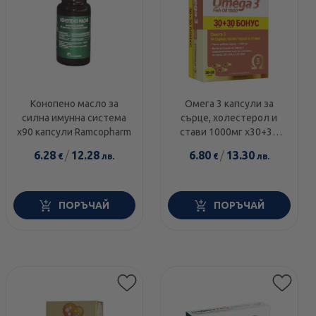
Конопено масло за
Омега 3 капсули за
силна имунна система
сърце, холестерол и
х90 капсули Ramcopharm
стави 1000мг х30+30
Vitagold
6.28
/
12.28
6.80
/
13.30
€
лв.
€
лв.
ПОРЪЧАЙ
ПОРЪЧАЙ