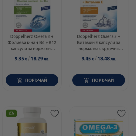
Doppelherz Омега 3 +
Doppelherz Омега 3 +
Фолиева к-на + B6 + B12
Витамин Е капсули за
капсули за нормална
нормална сърдечна
сърдечна функция х60
функция и ниски нива на
9.35
/
18.29
9.45
/
18.48
€
лв.
€
лв.
холестерол х60
ПОРЪЧАЙ
ПОРЪЧАЙ