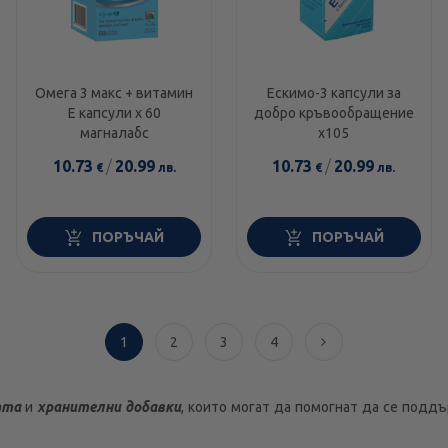
Омега 3 макс + витамин
Ескимо-3 капсули за
Е капсули х 60
добро кръвообращение
магналабс
х105
10.73
/
20.99
10.73
/
20.99
€
лв.
€
лв.
ПОРЪЧАЙ
ПОРЪЧАЙ
1
2
3
4
пта
и
хранителни добавки
, които могат да помогнат да се подд