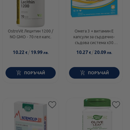
OstroVit Лецитин 1200 /
Омега 3 + витамин Е
NO GMO - 70 гел капс.
капсули за сърдечно-
съдова система х30
Magnalabs
10.22
/
19.99
10.27
/
20.09
€
лв.
€
лв.
ПОРЪЧАЙ
ПОРЪЧАЙ