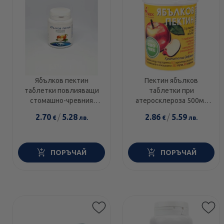
Ябълков пектин
Пектин ябълков
таблетки повлияващи
таблетки при
стомашно-чревния
атеросклероза 500мг
тракт х 60 Bouroff
х60
2.70
/
5.28
2.86
/
5.59
€
лв.
€
лв.
ПОРЪЧАЙ
ПОРЪЧАЙ