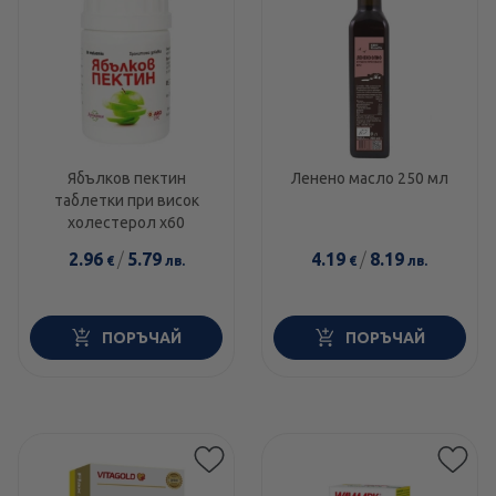
Ябълков пектин
Ленено масло 250 мл
таблетки при висок
холестерол х60
2.96
/
5.79
4.19
/
8.19
€
лв.
€
лв.
ПОРЪЧАЙ
ПОРЪЧАЙ