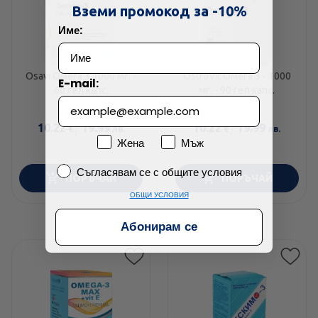
Технически проблем с плащането
Вземи промокод за -10%
Име:
Просто разглеждам
Намерих по-евтино
Osavi Омега 3 1000 мг. -
OstroVit Омега 3 - 1000
E-mail:
60 гел капс.
мг. - 90 гел капс.
10.22
/
19.99
10.22
/
19.99
€
лв.
€
лв.
Пол
Жена
Мъж
Съгласявам се с общите условия
Съгласявам се с общите условия
ПОРЪЧАЙ
ПОРЪЧАЙ
ОБЩИ УСЛОВИЯ
Абонирам се