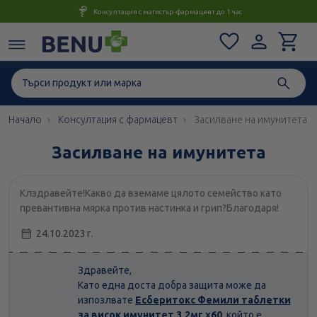
Консултация с магистър-фармацевт до 1 час
Начало
Консултация с фармацевт
Засилване на имунитета
Засилване на имунитета
Клздравейте!Какво да вземаме цялото семейство като
превантивна мярка против настинка и грип?Благодаря!
24.10.2023 г.
Здравейте,
Като една доста добра защита може да
изпозлвате
Есберитокс Фемили таблетки
за висок имунитет 3,2мг х60
,който е