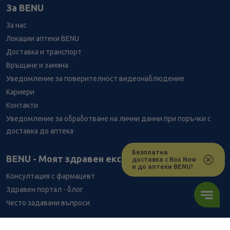
За BENU
За нас
Локации аптеки BENU
Доставка и транспорт
Връщане и замяна
Уведомление за поверителност видеонаблюдение
Кариери
Контакти
Уведомление за обработване на лични данни при поръчки с
доставка до аптека
Безплатна
Лесно ли се ориентираш в сайта ни днес?
BENU - Моят здравен експерт
доставка с Box Now
и до аптеки BENU!
Консултация с фармацевт
Здравен портал - блог
Често задавани въпроси