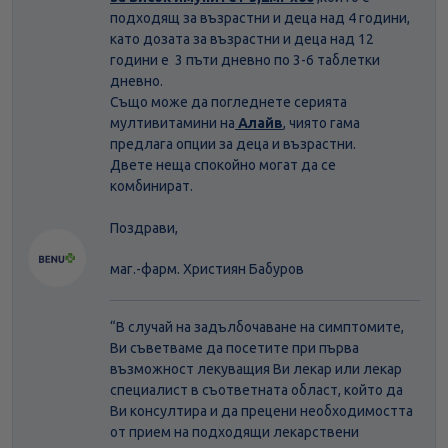
подходящ за възрастни и деца над 4 години,
като дозата за възрастни и деца над 12
години е 3 пъти дневно по 3-6 таблетки
дневно.
Също може да погледнете серията
мултивитамини на
Алайв
, чиято гама
предлага опции за деца и възрастни.
Двете неща спокойно могат да се
комбинират.
Поздрави,
маг.-фарм. Християн Бабуров
“В случай на задълбочаване на симптомите,
Ви съветваме да посетите при първа
възможност лекуващия Ви лекар или лекар
специалист в съответната област, който да
Ви консултира и да прецени необходимостта
от прием на подходящи лекарствени