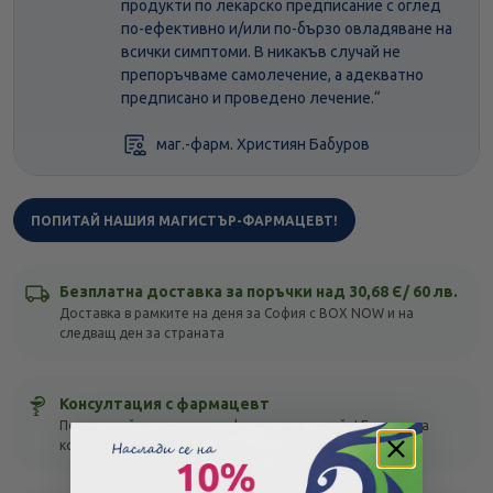
продукти по лекарско предписание с оглед
по-ефективно и/или по-бързо овладяване на
всички симптоми. В никакъв случай не
препоръчваме самолечение, а адекватно
предписано и проведено лечение.“
маг.-фарм. Християн Бабуров
ПОПИТАЙ НАШИЯ МАГИСТЪР-ФАРМАЦЕВТ!
Безплатна доставка за поръчки над 30,68 Є/ 60 лв.
Доставка в рамките на деня за София с BOX NOW и на
следващ ден за страната
Консултация с фармацевт
Посъветвай се с магистър-фармацевт онлайн! Безплатна
консултация с отговор до 1 час!