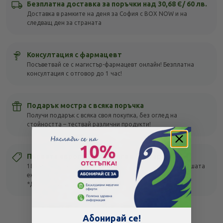
Безплатна доставка за поръчки над 30,68 Є/ 60 лв.
Доставка в рамките на деня за София с BOX NOW и на
следващ ден за страната
Консултация с фармацевт
Посъветвай се с магистър-фармацевт онлайн! Безплатна
консултация с отговор до 1 час!
Подарък мостра с всяка поръчка
Получи подарък с всяка своя покупка, без оглед на
стойността – тествай различни продукти!
Първата европейска верига в България
189 милиона клиенти в цяла Европа се доверяват на нашата
експертиза.
*Данни за 2023г. на Група Фьоникс
Абонирай се!