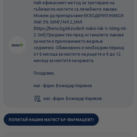
Най-ефикасният метод за третиране на
гъбички по ноктите са лечебните лакове.
Можем да препоръчаме ЕКЗОДЕРИЛ МАКСИ
ЛАК 5% 50МГ/ МЛ 2,5МЛ
(https://benu.bg/ekzoderil-maksi-lak-5-50mg-ml-
2-5ml) Предимство пред останалите лакове
за нокти е приложението веднъж
седмично. Обикновено е необходим период
от 6 месеца за ноктите на ръцете и 9 до 12
месеца за ноктите на краката.
Поздрави,
маг.-фарм. Божидар Киряков
маг.-фарм. Божидар Киряков
ПОПИТАЙ НАШИЯ МАГИСТЪР-ФАРМАЦЕВТ!