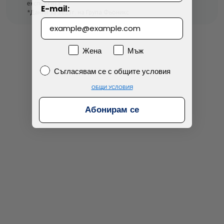
експертиза.
E-mail:
*Данни за 2023г. на Група Фьоникс
Просто разглеждам
Намерих по-евтино
Пол
Жена
Мъж
Съгласявам се с общите условия
Съгласявам се с общите условия
ОБЩИ УСЛОВИЯ
Абонирам се