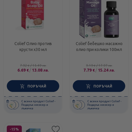
Colief Олио против
Colief бебешко масажно
крусти x30 мл
олио при колики 100мл
7.92
/
15.49
9.19
/
17.97
€
лв.
€
лв.
6.69
/
13.08
7.79
/
15.24
€
лв.
€
лв.
ПОРЪЧАЙ
ПОРЪЧАЙ
С всеки продукт Colief -
С всеки продукт Colief -
Подарък несесер и
Подарък несесер и
лъжичка
лъжичка
Етикети
-15%