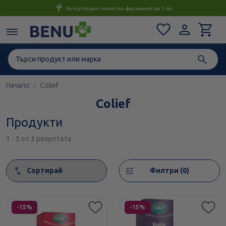
Консултация с магистър-фармацевт до 1 час
Начало
Colief
Colief
Продукти
1 - 3 от 3 резултата
Сортирай
Филтри (0)
Етикети
Етикети
-15%
-15%