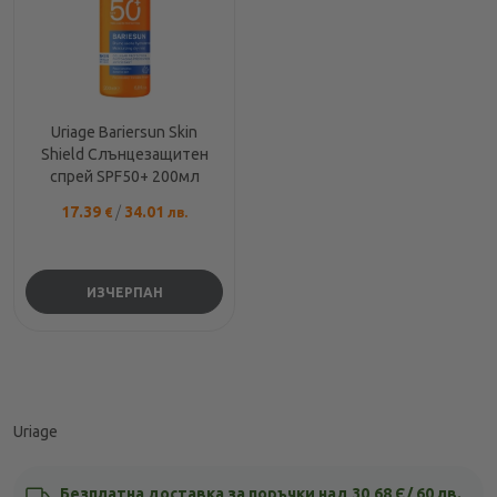
Uriage Bariersun Skin
Shield Слънцезащитен
спрей SPF50+ 200мл
17.39
/
34.01
€
лв.
ИЗЧЕРПАН
Uriage
Безплатна доставка за поръчки над 30,68 Є/ 60 лв.