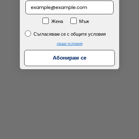
Намерих по-евтино
Пол
Жена
Мъж
Съгласявам се с общите условия
Съгласявам се с общите условия
ОБЩИ УСЛОВИЯ
Абонирам се