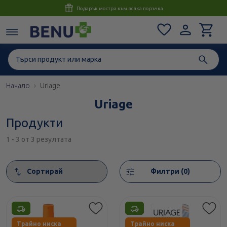
Консултация с магистър-фармацевт до 1 час
Начало
Uriage
Uriage
Продукти
1 - 3 от 3 резултата
Сортирай
Филтри (0)
Етикети
Етикети
Трайно ниска
Трайно ниска