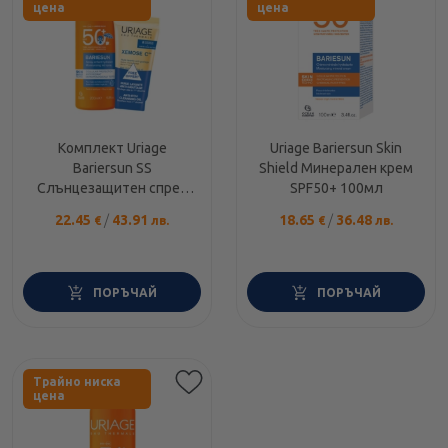
цена
цена
Комплект Uriage
Uriage Bariersun Skin
Bariersun SS
Shield Минерален крем
Слънцезащитен спрей
SPF50+ 100мл
деца
22.45
/
43.91
18.65
/
36.48
€
лв.
€
лв.
SPF50+200мл+Xemose
50мл
ПОРЪЧАЙ
ПОРЪЧАЙ
Етикети
Трайно ниска
цена