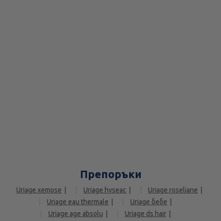
Препоръки
Uriage xemose
Uriage hyseac
Uriage roseliane
Uriage eau thermale
Uriage бебе
Uriage age absolu
Uriage ds hair