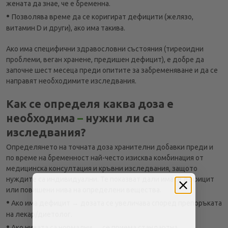
жената да знае, че е бременна.
•
Позволява време да се коригират дефицити (желязо,
витамин D и други), ако има такива.
Ако има специфични здравословни състояния (тиреоидни
проблеми, веган хранене, предишен дефицит), е добре да
започне шест месеца преди опитите за забременяване и да се
направят необходимите изследвания.
Как се определя каква доза е
необходима
–
нужни ли са
изследвания?
Определянето на точната доза хранителни добавки преди и
по време на бременност най-често изисква комбинация от
медицинска консултация и кръвни изследвания, защото
нуждите са индивидуални. Те показват дали имате дефицит
или повишени нива на определени вещества.
•
Ако има дефицит → дозата се увеличава според препоръката
на лекар/диетолог.
•
Ако нивата са нормални → се приема стандартна