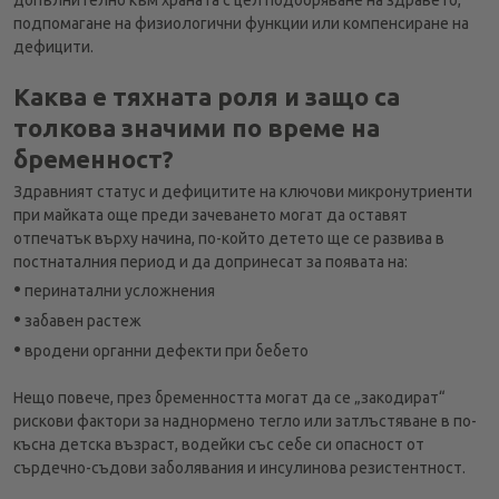
подпомагане на физиологични функции или компенсиране на
дефицити.
Каква е тяхната роля и защо са
толкова значими по време на
бременност?
Здравният статус и дефицитите на ключови микронутриенти
при майката още преди зачеването могат да оставят
отпечатък върху начина, по-който детето ще се развива в
постнаталния период и да допринесат за появата на:
•
перинатални усложнения
•
забавен растеж
•
вродени органни дефекти при бебето
Нещо повече, през бременността могат да се „закодират“
рискови фактори за наднормено тегло или затлъстяване в по-
късна детска възраст, водейки със себе си опасност от
сърдечно-съдови заболявания и инсулинова резистентност.