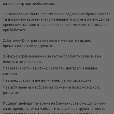
вашия лекар при необходимост.
1. Фолиева киселина - през първите седмици от бременността
тя допринася за развитието на нервната система на плода и за
превенция на някои от сериозните неврологични заболявания
при бебетата.
2. Витамин D - играе важна роля в женското здраве,
бременност и новороденото.
3. Йодът е жизненоважен за вътреутробното развитие на
бебето и по специално:
•
за развитието на мозъка, скелета и централна нервна
система
•
за предотвратяване на интелектуално увреждане
•
за избягване на необратими промени в психомоторното
развитие
Йодният дефицит по време на бременност може да причини
хипотиреоидизъм на майката и плода и да наруши неговото
неврологично развитие. Свързва се с по-ниско тегло на