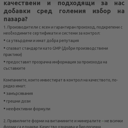
качествени и подходящи за нас
добавки сред големия избор на
пазара?
1. Производители с ясен и гарантиран произход, подкрепени с
необходимите сертификати и системи за контрол:
•
са утвърдени и имат добра репутация
•
спазват стандарти като GMP (Добри производствени
практики)
•
предоставят прозрачна информация за произхода на
съставките
Компаниите, които инвестират в контрол на качеството, по-
рядко имат:
•
замърсявания
•
грешни дози
•
неефективни формули
2. Правилните форми на витамините и минералите
–
не всички
форми са еднакви. Качество означава и биологична