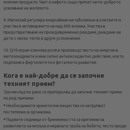
млечни продукти. Чаят и кафето също пречат на по-доброто
усвояване на желязото.
9. Магнезий регулира енергийния метаболизъм в клетките и
участва в активирането на над 600 ензима. Участва в
предотвратяване на преждевременно раждане, раждане на
дете с ниско тегло и други усложнения.
10. Q10 играе ключова роля в производството на енергия в
митохондриите и има силно антиоксидантно действие, което
подпомага фертилитета и феталното развитие.
Кога е най-добре да се започне
техният прием?
Три месеца по-рано се препоръчва да започне техният прием
по ред причини:
•
Необходимите хранителни вещества се натрупват
постепенно в организма.
•
Първите седмици от бременността са критични за
развитието на мозъка и нервната тръба на бебето, често преди