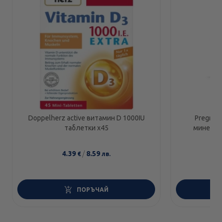
Doppelherz active витамин D 1000IU
Pregnac
таблетки х45
минерал
4.39
/
8.59
1
€
лв.
ПОРЪЧАЙ