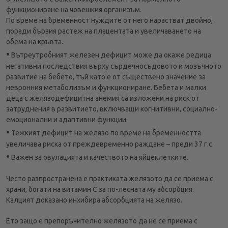
функциониране на човешкия организъм.
По време на бременност нуждите от него нарастват двойно,
поради бързия растеж на плацентата и увеличаването на
обема на кръвта.
•
Вътреутробният железен дефицит може да окаже редица
негативни последствия върху сърдечносъдовото и мозъчното
развитие на бебето, тъй като е от съществено значение за
невронния метаболизъм и функциониране. Бебета и малки
деца с желязодефицитна анемия са изложени на риск от
затруднения в развитието, включващи когнитивни, социално-
емоционални и адаптивни функции.
•
Тежкият дефицит на желязо по време на бременността
увеличава риска от преждевременно раждане – преди 37 г.с.
•
Важен за овулацията и качеството на яйцеклетките.
Често разпространена е практиката желязото да се приема с
храни, богати на витамин C за по-лесната му абсорбция.
Калцият доказано инхибира абсорбцията на желязо.
Ето защо е препоръчително желязото да не се приема с