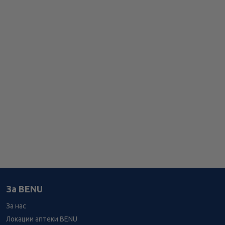
За BENU
За нас
Локации аптеки BENU