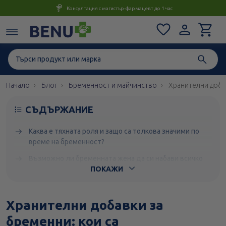
Консултация с магистър-фармацевт до 1 час
Начало
Блог
Бременност и майчинство
Хранителни доба
СЪДЪРЖАНИЕ
Каква е тяхната роля и защо са толкова значими по
време на бременност?
Възможно ли бременната жена да си набави всичко
необходимо само чрез храната?
ПОКАЖИ
Кои добавки се считат за задължителни по време на
бременност и защо?
Хранителни добавки за
Кога е най-добре да се започне техният прием?
бременни: кои са