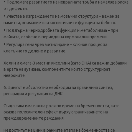
•
Подпомага развитието на невралната тръба и намалява риска
от дефекти.
•
Участва в изграждането на мозъчни структури – важен за
паметта, вниманието и когнитивните функции на бебето.
•
Поддържа чернодробната функция и метаболизма – при
майката, особено в периоди на хормонални промени.
•
Регулира гени чрез метилиране – ключов процес за
клетъчното делене и развитие.
Холин и омега-3 мастни киселини (като DHA) са важни добавки
в ерата на аутизма, компонентите които структурират
невроните.
6. Цинкът е абсолютно необходим за правилния синтез,
репарация и регулация на ДНК.
Също така има важна роля по време на бременността, като
оказва положителен ефект върху ограничаването на
преждевременните раждания.
Недостигът на цинк в ранните етапи на бременността се