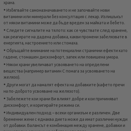
храна.
•
Избягвайте самоназначаването и не започвайте нови
витамини или минерали без консултация с лекар. Излишъкът
от някои витамини може да бъде вреден за майката и бебето.
•
Следете сигналите на тялото: как се чувствате след хранене,
как реагирате на дадена добавка, какви промени забелязвате в
енергията, настроението или стомаха.
•
Обръщайте внимание на потенциални странични ефекти като
гадене, стомашен дискомфорт, запек или повишена умора.
•
Някои храни увеличават усвояването на определени
вещества (например витамин C помага за усвояването на
желязо).
•
Други могат да намалят ефекта на добавките (кафето пречи
на по-доброто усвояване на желязото).
•
Забележете кои храни Ви влияят добре и кои причиняват
дискомфорт, и коригирайте режима си.
•
Индивидуален подход – всеки организъм е различен. Две
бременни жени с еднаква диета може да имат различни нужди
от добавки. Балансът е комбинация между хранене, добавки и