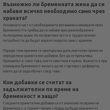
Възможно ли бременната жена да си
набави всичко необходимо само чрез
храната?
Основната част от необходимите витамини и минерали през
бременността трябва да се набавя чрез разнообразна и
пълноценна храна. Но на практика често е трудно всички
потребности да бъдат изцяло покрити само с хранене.
Поради тази причина се препоръчва допълнителен прием на
определени хранителни добавки, без да се прекалява.
Принципът е: само това, което наистина е нужно. Важното е при
планирана бременност жената да не стартира с дефицити,
които да се задълбочат след това.
Кои добавки се считат за
задължителни по време на
бременност и защо?
Следните хранителни добавки са от значение по време на
бременност, а техният прием следва да бъде назначен от