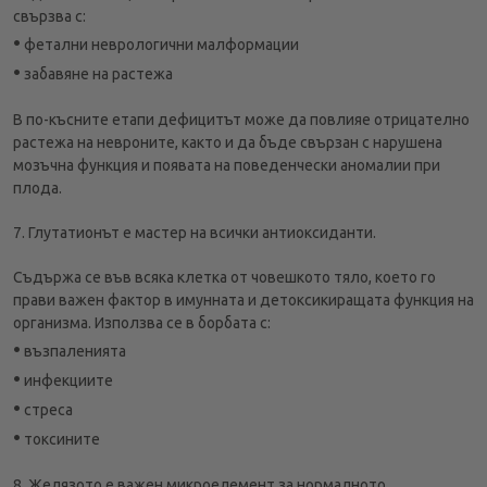
свързва с:
•
фетални неврологични малформации
•
забавяне на растежа
В по-късните етапи дефицитът може да повлияе отрицателно
растежа на невроните, както и да бъде свързан с нарушена
мозъчна функция и появата на поведенчески аномалии при
плода.
7. Глутатионът е мастер на всички антиоксиданти.
Съдържа се във всяка клетка от човешкото тяло, което го
прави важен фактор в имунната и детоксикиращата функция на
организма. Използва се в борбата с:
•
възпаленията
•
инфекциите
•
стреса
•
токсините
8. Желязото е важен микроелемент за нормалното