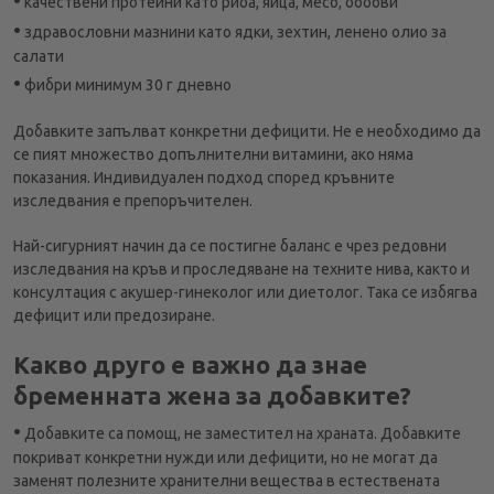
качествени протеини като риба, яйца, месо, бобови
•
здравословни мазнини като ядки, зехтин, ленено олио за
салати
•
фибри минимум 30 г дневно
Добавките запълват конкретни дефицити. Не е необходимо да
се пият множество допълнителни витамини, ако няма
показания. Индивидуален подход според кръвните
изследвания е препоръчителен.
Най-сигурният начин да се постигне баланс е чрез редовни
изследвания на кръв и проследяване на техните нива, както и
консултация с акушер-гинеколог или диетолог. Така се избягва
дефицит или предозиране.
Какво друго е важно да знае
бременната жена за добавките?
•
Добавките са помощ, не заместител на храната. Добавките
покриват конкретни нужди или дефицити, но не могат да
заменят полезните хранителни вещества в естествената