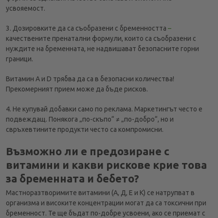
усвояемост.
3. Дозировките да са съобразени с бременността
–
качествените пренатални формули, които са съобразени с
нуждите на бременната, не надвишават безопасните горни
граници.
Витамин A и D трябва да са в безопасни количества!
Прекомерният прием може да бъде рисков.
4. Не купувай добавки само по реклама. Маркетингът често е
подвеждащ. Понякога „по-скъпо“ ≠ „по-добро“, но и
свръхевтините продукти често са компромисни.
Възможно ли е предозиране с
витамини и какви рискове крие това
за бременната и бебето?
Мастноразтворимите витамини (A, Д, E и K) се натрупват в
организма и високите концентрации могат да са токсични при
бременност. Те ще бъдат по-добре усвоени, ако се приемат с