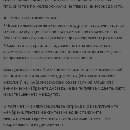
плацентата и по-малка обиколка на главата на новороденото.
4. Омега-3 мастни киселини
•
Играят ключова роля в човешкото здраве – сърдечносъдови
и мозъчни функции, влияние върху мозъчното развитие на
бебето и намаляване на риска от преждевременни раждания.
•
Важни са за фертилитета, узряването на яйцеклетката,
качеството на сперматозоидите и тяхната подвижност, като
допринасят и за намаляване на възпалението.
Има два вида омега-3 мастни киселини, които осигуряват най-
мощните ползи за вашето здраве: EPA (ейкозапентаенова
киселина) и DHA (докозахексаенова киселина). Обърнете
внимание на избраната добавка, че ще получите и двете, както
и съотношението между тях.
5. Холинът има ключова роля за изграждане на клетъчните
мембрани. Участва и в синтеза на един от важните
невротрансмитери – ацетилхолин, свързан с паметта и
координацията на движенията: