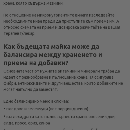
храна, която съдържа мазнини.
По отношение на микронутриентите винаги изследвайте
необходимите нива преди да пристъпите към приема им. А
относно схемата на прием и дозировка разчитайте на Вашия
терапевт/лекар.
Как бъдещата майка може да
балансира между храненето и
приема на добавки?
Основната част от нужните витамини и минерали трябва да
идват от разнообразна и пълноценна храна. Тя осигурява
фибри, антиоксиданти и други вещества, които добавките не
могат напълно да заместят.
Едно балансирано меню включва:
•
плодове и зеленчуци (пет порции дневно)
•
въглехидрати като пълнозърнести храни, овесени ядки,
елда, просо, ориз, киноа
•