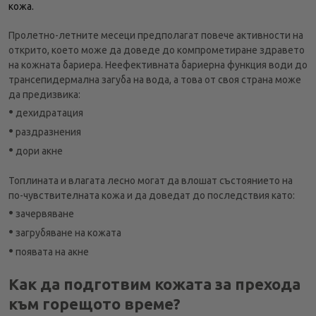
кожа.
Пролетно-летните месеци предполагат повече активности на
открито, което може да доведе до компрометиране здравето
на кожната бариера. Неефективната бариерна функция води до
трансепидермална загуба на вода, а това от своя страна може
да предизвика:
•
дехидратация
•
раздразнения
•
дори акне
Топлината и влагата лесно могат да влошат състоянието на
по-чувствителната кожа и да доведат до последствия като:
•
зачервяване
•
загрубяване на кожата
•
появата на акне
Как да подготвим кожата за прехода
към горещото време?