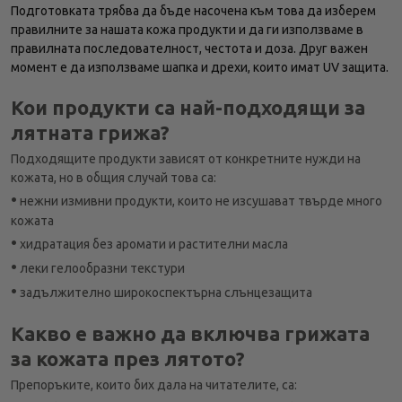
Подготовката трябва да бъде насочена към това да изберем
правилните за нашата кожа продукти и да ги използваме в
правилната последователност, честота и доза. Друг важен
момент е да използваме шапка и дрехи, които имат UV защита.
Кои продукти са най-подходящи за
лятната грижа?
Подходящите продукти зависят от конкретните нужди на
кожата, но в общия случай това са:
•
нежни измивни продукти, които не изсушават твърде много
кожата
•
хидратация без аромати и растителни масла
•
леки гелообразни текстури
•
задължително широкоспектърна слънцезащита
Какво е важно да включва грижата
за кожата през лятото?
Препоръките, които бих дала на читателите, са: