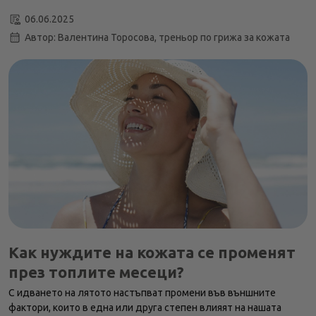
С какви предизвикателства може да се сблъска
06.06.2025
нашата кожа през лятото?
Автор: Валентина Торосова, треньор по грижа за кожата
Какви са рисковете от прекомерното излагане на
слънце и как да ги избегнем?
Как да изберем правилния слънцезащитен продукт?
Какво още е важно да знаем за грижата за кожата
през лятото?
Как нуждите на кожата се променят
през топлите месеци?
С идването на лятото настъпват промени във външните
фактори, които в една или друга степен влияят на нашата