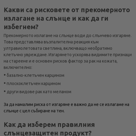
Какви са рисковете от прекомерното
излагане на слънце и как да ги
избегнем?
Прекомерното излагане на слънце води до слънчево изгаряне.
Това представлява възпалителна реакция към
ултравиолетовата светлина, включващо необратимо
клетъчно увреждане. Изгарянето ускорява видимите признаци
на стареене и е основен рисков фактор за рак на кожата,
включително:
•
базално-клетъчен карцином
•
плоскоклетъчен карцином
•
други видове рак като меланом
За да намалим риска от изгаряне е важно да не се излагаме на
слънце с цел събиране на тен.
Как да изберем правилния
слънцезащитен продукт?