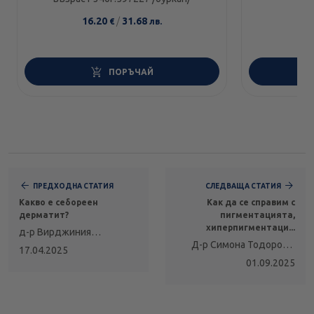
16.20
/
31.68
1
€
лв.
ПОРЪЧАЙ
ПРЕДХОДНА СТАТИЯ
СЛЕДВАЩА СТАТИЯ
Какво е себореен
Как да се справим с
дерматит?
пигментацията,
хиперпигментаци...
д-р Вирджиния
Д-р Симона Тодорова,
Мутафчиева,
17.04.2025
специализант по
дерматолог
01.09.2025
кожни и венерически
болести към УМБАЛ
"Георги Странски", гр.