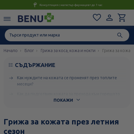
Консултация с магистър-фармацевт до 1 час
Начало
Блог
Грижа за коса, кожа и нокти
Грижа за кожата
СЪДЪРЖАНИЕ
Как нуждите на кожата се променят през топлите
месеци?
Как да подготвим кожата за прехода към горещото
време?
ПОКАЖИ
Кои продукти са най-подходящи за лятната грижа?
Грижа за кожата през летния
Какво е важно да включва грижата за кожата през
лятото?
сезон