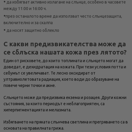
•
да избягват активно излагане на слънце, особено в часовете
между 11:00 и 16:00 ч.
•
през останалото време да използват често слънцезащита,
включително и за скалпа
•
да носят защитно облекло
С какви предизвикателства може да
се сблъска нашата кожа през лятото?
Един от рисковете, до които топлината и слънцето могат да
доведат, е дехидратация на кожата. При тези условия потта и
себумът се увеличават. Те лесно оксидират от
ултравиолетовата радиация, което води до образуване на
повече черни точки и акне.
Слънцето може да предизвика екзема и розацея. Други кожни
състояния, за които периодът е неблагоприятен, са
хиперпигментацията и мелазмата.
Избягването на пряката слънчева светлина и прегряването са в
основата на правилната грижа.