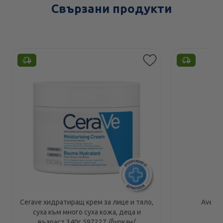
Свързани продукти
Етикети
Cerave хидратиращ крем за лице и тяло,
Avene 
суха към много суха кожа, деца и
възраст 340г.597227 /буркан/