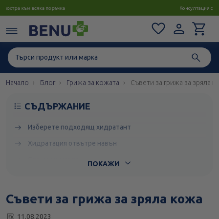
Консултация с магистър-фармацевт до 1 час
Начало
Блог
Грижа за кожата
Съвети за грижа за зряла к
СЪДЪРЖАНИЕ
Изберете подходящ хидратант
Хидратация отвътре навън
Серуми и масла
ПОКАЖИ
Овлажняване на лицето преди грим
Хидратиращи маски и специални терапии
Съвети за грижа за зряла кожа
Избягвайте силни химикали
11.08.2023