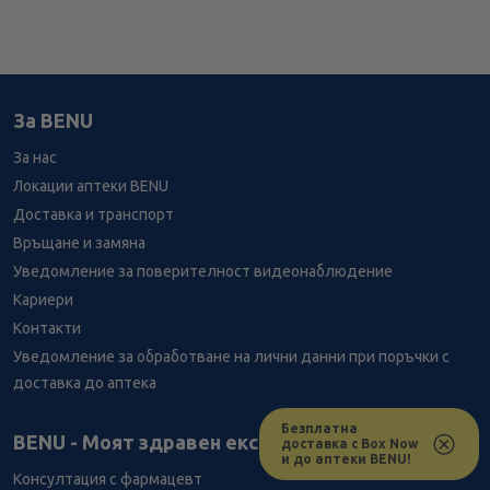
За BENU
За нас
Локации аптеки BENU
Доставка и транспорт
Връщане и замяна
Уведомление за поверителност видеонаблюдение
Кариери
Контакти
Уведомление за обработване на лични данни при поръчки с
доставка до аптека
Безплатна
Лесно ли се ориентираш в сайта ни днес?
BENU - Моят здравен експерт
доставка с Box Now
и до аптеки BENU!
Консултация с фармацевт