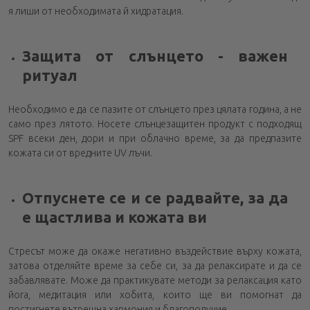
я лиши от необходимата й хидратация.
Защита от слънцето - важен
ритуал
Необходимо е да се пазите от слънцето през цялата година, а не
само през лятото. Носете слънцезащитен продукт с подходящ
SPF всеки ден, дори и при облачно време, за да предпазите
кожата си от вредните UV лъчи.
Отпуснете се и се радвайте, за да
е щастлива и кожата ви
Стресът може да окаже негативно въздействие върху кожата,
затова отделяйте време за себе си, за да релаксирате и да се
забавлявате. Може да практикувате методи за релаксация като
йога, медитация или хобита, които ще ви помогнат да
постигнете вътрешна хармония и благополучие.