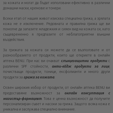
за кожата и могат да бъдат използвани ефективно в различни
домашни маски, кремове и тонери.
Всеки етап от нашия живот изисква специална грижа, а зрялата
кожа не е изключение. Редовната и правилна грижа ще ви
помогне да запазите младежкия и сияен вид на кожата си, като
същевременно я предпазите от неблагоприятни външни
въздействия.
За грижата за кожата си можете да се възползвате и от
разнообразието от продукти, които ще откриете в онлайн
аптека BENU. При нас ви очакват
слънцезащитни продукти
с
различни SPF стойности,
анти-ейдж продукти за лице
,
почистващи продукти, тоници, ексфолианти и много други
продукти за
грижа за кожата
.
Освен широкия избор от продукти, от онлайн аптека BENU ви
предоставяме възможност за
онлайн консултация с
магистър-фармацевт
. Това е ценна възможност да получите
персонализиран съвет и насоки за грижа. Защото всяка кожа е
уникална и заслужава специално внимание.