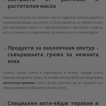
растителни масла
Някои растителни екстракти и масла съдържат антиоксиданти и
хранителни вещества, които са благоприятни за зрялата кожа.
Ще разгледаме някои от най-ефективните екстракти и масла,
като алое вера, розово масло, арганово масло и много други.
Продукти за околоочния контур -
съвършената грижа за нежната
зона
Кожата около очите е най-тънката и нежна, поради което
изисква специална грижа. В онлайн аптека BENU ви предлагаме
околоочни кремове
, които да ви помогнат да се справите със
замърсяванията и бръчките около очите.
Специални анти-ейдж терапии и