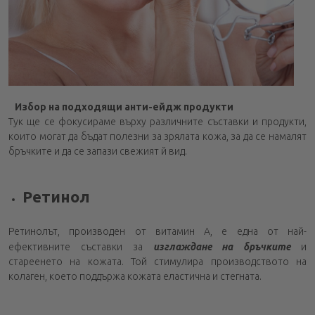
Избор на подходящи анти-ейдж продукти
Тук ще се фокусираме върху различните съставки и продукти,
които могат да бъдат полезни за зрялата кожа, за да се намалят
бръчките и да се запази свежият й вид.
Ретинол
Ретинолът, производен от витамин A, е една от най-
ефективните съставки за
изглаждане на бръчките
и
стареенето на кожата. Той стимулира производството на
колаген, което поддържа кожата еластична и стегната.