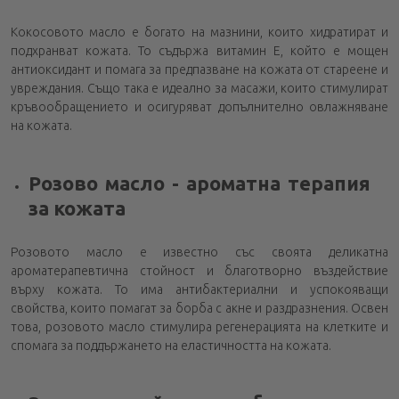
Кокосовото масло е богато на мазнини, които хидратират и
подхранват кожата. То съдържа витамин Е, който е мощен
антиоксидант и помага за предпазване на кожата от стареене и
увреждания. Също така е идеално за масажи, които стимулират
кръвообращението и осигуряват допълнително овлажняване
на кожата.
Розово масло - ароматна терапия
за кожата
Розовото масло е известно със своята деликатна
ароматерапевтична стойност и благотворно въздействие
върху кожата. То има антибактериални и успокояващи
свойства, които помагат за борба с акне и раздразнения. Освен
това, розовото масло стимулира регенерацията на клетките и
спомага за поддържането на еластичността на кожата.