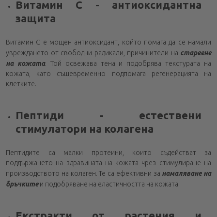
Витамин С - антиоксидантна
защита
Витамин С е мощен антиоксидант, който помага да се намали
увреждането от свободни радикали, причинители на
стареене
на кожата
. Той освежава тена и подобрява текстурата на
кожата, като същевременно подпомага регенерацията на
клетките.
Пептиди - естествени
стимулатори на колагена
Пептидите са малки протеини, които съдействат за
поддържането на здравината на кожата чрез стимулиране на
производството на колаген. Те са ефективни за
намаляване на
бръчките
и подобряване на еластичността на кожата.
Екстракти от растения и