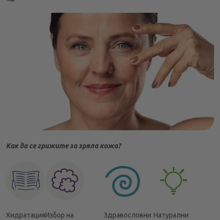
Ретинол
Витамин С - антиоксидантна защита
Пептиди - естествени стимулатори на колагена
Екстракти от растения и растителни масла
Продукти за околоочния контур - съвършената грижа
за нежната зона
Специални анти-ейдж терапии и процедури
Внимание към деколтето и шията
Балансирано хранене
Сънят - време за възстановяване
Kак да се грижите за зряла кожа?
Спортът - за добро настроение и тонизиране
Избягване на тютюнопушенeто и алкохола
Защита от слънцето - важен ритуал
Отпуснете се и се радвайте, за да е щастлива и
Хидратация
Избор на
Здравословни
Натурални