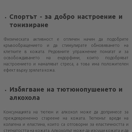
Спортът - за добро настроение и
тонизиране
Физическата активност е отличен начин да подобрите
кръвообращението и да стимулирате обновяването на
клетките в кожата. Редовните упражнение помагат и за
освобождаването на ендорфини, които подобряват
настроението и намаляват стреса, а това има положителен
ефект върху зрялата кожа.
Избягване на тютюнопушенeто и
алкохола
Консумацията на тютюн и алкохол може да допринесе за
преждевременно стареене на кожата. Тютюнът вреди на
колагена и еластина, които са отговорни за еластичността и
стегнатостта на кожата. Алкохолът може да изсуши кожата и да