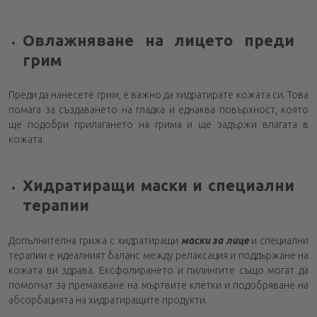
Овлажняване на лицето преди
грим
Преди да нанесете грим, е важно да хидратирате кожата си. Това
помага за създаването на гладка и еднаква повърхност, която
ще подобри прилагането на грима и ще задържи влагата в
кожата.
Хидратиращи маски и специални
терапии
Допълнителна грижа с хидратиращи
маски за лице
и специални
терапии е идеалният баланс между релаксация и поддържане на
кожата ви здрава. Ексфолирането и пилингите също могат да
помогнат за премахване на мъртвите клетки и подобряване на
абсорбацията на хидратиращите продукти.