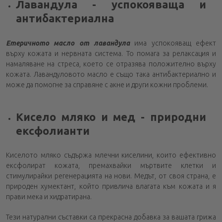
Лавандула - успокояваща и
антибактериална
Етеричното масло от лавандула
има успокояващ ефект
върху кожата и нервната система. То помага за релаксация и
намаляване на стреса, което се отразява положително върху
кожата. Лавандуловото масло е също така антибактериално и
може да помогне за справяне с акне и други кожни проблеми.
Кисело мляко и мед - природни
ексфолианти
Киселото мляко съдържа млечни киселини, които ефективно
ексфолират кожата, премахвайки мъртвите клетки и
стимулирайки регенерацията на нови. Медът, от своя страна, е
природен хумектант, който привлича влагата към кожата и я
прави мека и хидратирана.
Тези натурални съставки са прекрасна добавка за вашата грижа