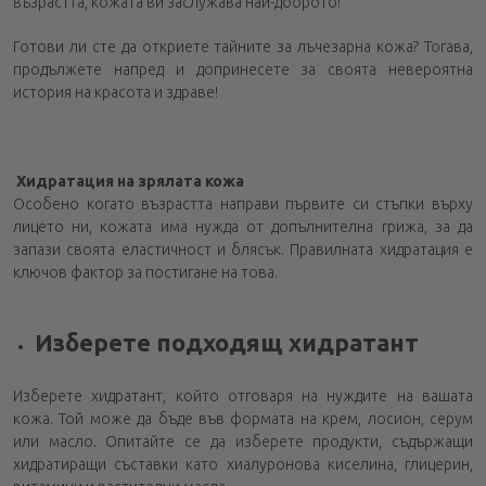
възрастта, кожата ви заслужава най-доброто!
Готови ли сте да откриете тайните за лъчезарна кожа? Тогава,
продължете напред и допринесете за своята невероятна
история на красота и здраве!
Хидратация на зрялата кожа
Особено когато възрастта направи първите си стъпки върху
лицето ни, кожата има нужда от допълнителна грижа, за да
запази своята еластичност и блясък. Правилната хидратация е
ключов фактор за постигане на това.
Изберете подходящ хидратант
Изберете хидратант, който отговаря на нуждите на вашата
кожа. Той може да бъде във формата на крем, лосион, серум
или масло. Опитайте се да изберете продукти, съдържащи
хидратиращи съставки като хиалуронова киселина, глицерин,