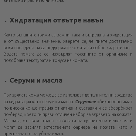
витамини и растителни масла.
Хидратация отвътре навън
Както външните грижи са важни, така и вътрешната хидратация
е от съществено значение. Уверете се, че пиете достатъчно
вода през деня, за да поддържате кожата си добре хидратирана.
Водата помага да се изхвърлят токсините от организма и
подобрява текстурата и тонуса на кожата.
Серуми и масла
При зрялата кожа може да се използват допълнителни средства
за хидратация като серуми и масла.
Серумите
обикновено имат
по-висока концентрация от активни съставки и се абсорбират
по-бързо, което ги прави отличен избор за здравето на кожата.
Маслата, от своя страна, са богати на хранителни вещества и
могат да засилят естествената бариера на кожата, като я
предпазват от загуба на влага.