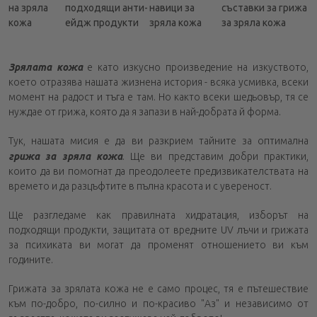
кожата ви
на зряла
подходящи анти-
навици за
съставки за грижа
кожа
ейдж продукти
зряла кожа
за зряла кожа
Алое вера - нежен хидратант
Кокосово масло - естествен овлажнител
Зрялата кожа
е като изкусно произведение на изкуството,
Розово масло - ароматна терапия за кожата
което отразява нашата жизнена история - всяка усмивка, всеки
Зелен чай - богат на антиоксиданти
момент на радост и тъга е там. Но както всеки шедьовър, тя се
нуждае от грижа, която да я запази в най-добрата й форма.
Масло от жожоба - подхранваща и регенерираща
съставка
Тук, нашата мисия е да ви разкрием тайните за оптимална
Лавандула - успокояваща и антибактериална
грижа за зряла кожа
. Ще ви представим добри практики,
които да ви помогнат да преодолеете предизвикателствата на
Кисело мляко и мед - природни ексфолианти
времето и да разцъфтите в пълна красота и с увереност.
Ще разгледаме как правилната хидратация, изборът на
подходящи продукти, защитата от вредните UV лъчи и грижата
за психиката ви могат да променят отношението ви към
годините.
Грижата за зрялата кожа не е само процес, тя е пътешествие
към по-добро, по-силно и по-красиво "Аз" и независимо от