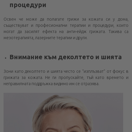
процедури
Освен че може да полагате грижи за кожата си у дома,
съществуват и професионални терапии и процедури, които
могат да засилят ефекта на анти-ейдж грижата. Такива са
мезотерапията, лазерните терапии и други.
Внимание към деколтето и шията
Зони като деколтето и шията често се “изплъзват” от фокус в
грижата за кожата. Не ги пропускайте, тъй като времето и
неправилната поддръжка видимо им се отразява.