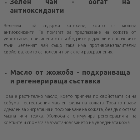
Зелен чай - богат на
антиоксиданти
Зеленият чай съдържа катехини, които са мощни
антиоксиданти. Те помагат за предпазване на кожата от
увреждания, причинени от свободните радикали и слънчевите
лъчи. Зеленият чай също така има противовъзпалителни
свойства, които са полезни при акне и раздразнения.
Масло от жожоба - подхранваща
и регенерираща съставка
Това е растително масло, което прилича по свойствата си на
себума - естествения маслен филм на кожата. Това го прави
идеален за хидратация и подхранване на кожата, без да я оставя
мазна или тежка. Жожобата стимулира регенерацията на
клетките и спомага за възстановяването на увредената кожа.