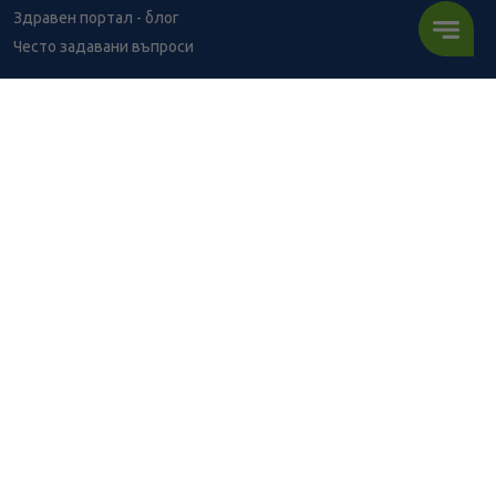
Здравен портал - блог
Често задавани въпроси
ВРЪЗКИ
Изпълнителна агенция по лекарствата
Български фармацевтичен съюз
Българска асоциация на помощник-фармацевтите
Министерство на здравеопазването
Комисия за защита на потребителите
Абонирай се за нашия бюлетин и грабни
10% отстъпка
за
първата си поръчка!
АБОНИРАЙ СЕ
BENU онлайн аптека е лицензирана от
Изпълнителна Агенция по Лекарствата.