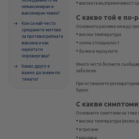
боледуването на
•
високата възприемчивост ср
неваксиниран и
ваксиниран човек?
С какво той е по-
Кои са най-често
Основната разлика между грип
срещаните митове
•
висока температура
за противогрипната
•
силна отпадналост
ваксина и как
науката ги
•
болки в мускулите
опровергава?
Много често болните съобщава
Какво друго е
заболели.
важно да знаем по
темата?
При останалите респираторни 
бурно.
С какви симптоми
Основните симптоми на това з
•
висока температура (може да
•
втрисане
•
кашлица