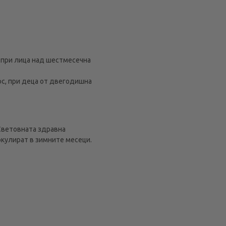
о, при лица над шестмесечна
нос, при деца от двегодишна
 Световната здравна
ркулират в зимните месеци.