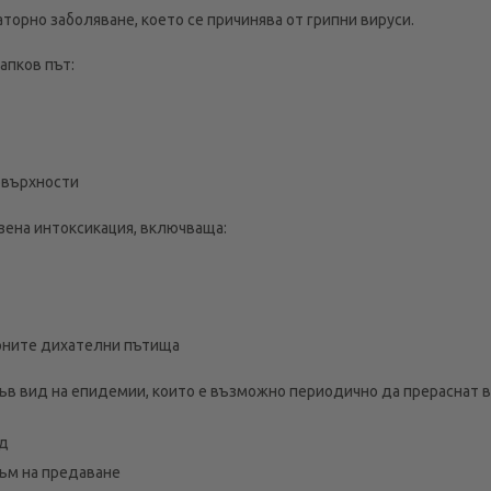
торно заболяване, което се причинява от грипни вируси.
апков път:
овърхности
азена интоксикация, включваща:
рните дихателни пътища
ъв вид на епидемии, които е възможно периодично да прераснат в
од
ъм на предаване