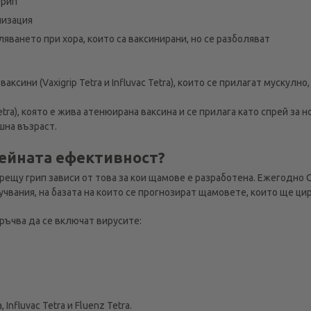
грип
лизация
яването при хора, които са ваксинирани, но се разболяват
ксини (Vaxigrip Tetra и Influvac Tetra), които се прилагат мускулн
Tetra), която е жива атенюирана ваксина и се прилага като спрей за 
на възраст.
нейната ефективност?
рещу грип зависи от това за кои щамове е разработена. Ежегодно
чвания, на базата на които се прогнозират щамовете, които ще ци
ръчва да се включат вирусите:
 Influvac Tetra и Fluenz Tetra.