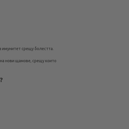
а имунитет срещу болестта.
 на нови щамове, срещу които
?