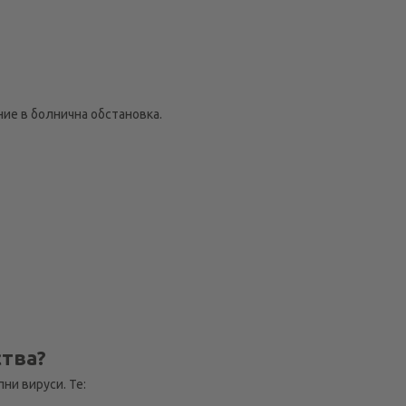
ие в болнична обстановка.
ства?
и вируси. Те: