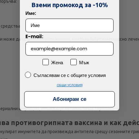
поръчва:
Технически проблем с плащането
Вземи промокод за -10%
Име:
Просто разглеждам
Намерих по-евтино
 средства
E-mail:
 може да се развият усложнения, които налагат комплексно лечен
Пол
Жена
Мъж
Съгласявам се с общите условия
Съгласявам се с общите условия
ОБЩИ УСЛОВИЯ
Абонирам се
териални инфекции, извикващи антибиотична терапия.
ва противогрипната ваксина и как дей
мулират имунитета да произвежда антитела срещу сезонните грипн