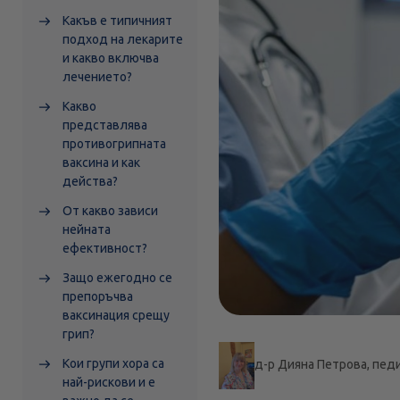
Какъв е типичният
подход на лекарите
и какво включва
лечението?
Какво
представлява
противогрипната
ваксина и как
действа?
От какво зависи
нейната
ефективност?
Защо ежегодно се
препоръчва
ваксинация срещу
грип?
Кои групи хора са
д-р Дияна Петрова, пед
най-рискови и е