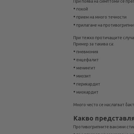
При поява на симптоми се пре
•
покой
•
прием на много течности
•
прилагане на противогрипни
При тежко протичащите случаи
Пример за такива са:
•
пневмония
•
енцефалит
•
менингит
•
миозит
•
перикардит
•
миокардит
Много често се наслагват бак
Какво представля
Противогрипните ваксини сти
•