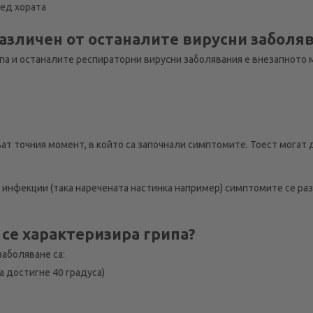
ед хората
различен от останалите вирусни заболя
а и останалите респираторни вирусни заболявания е внезапното м
т точния момент, в който са започнали симптомите. Тоест могат д
инфекции (така наречената настинка например) симптомите се раз
 се характеризира грипа?
аболяване са:
 достигне 40 градуса)