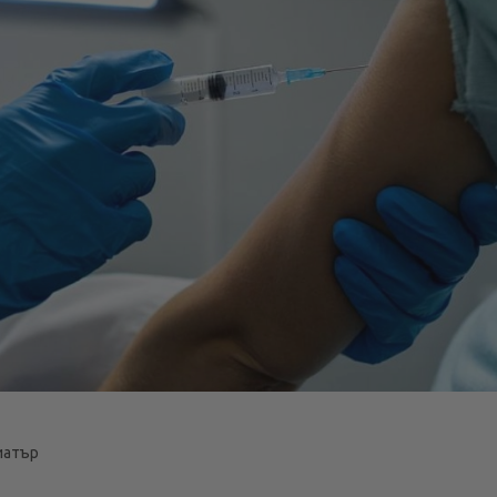
иатър