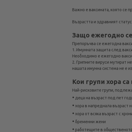
Важно е ваксината, която се п
Възрастта и здравният статус
Защо ежегодно се
Препоръчва се ежегодна вакси
1. Имунната защита след вак
Необходимо е ежегодно ваксин
2. Грипните вируси мутират н
нашата имунна система не е и
Кои групи хора са
Най-рисковите групи, подлежа
•
деца на възраст под пет го
•
хора в напреднала възраст н
•
хора от всяка възраст с хро
•
бременни жени
•
работещите в общественото