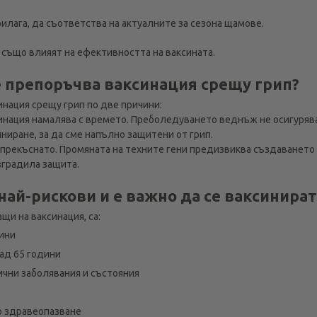
рилага, да съответства на актуалните за сезона щамове.
 също влияят на ефективността на ваксината.
 препоръчва ваксинация срещу грип?
нация срещу грип по две причини:
синация намалява с времето. Преболедуването веднъж не осигуряв
иране, за да сме напълно защитени от грип.
епрекъснато. Промяната на техните гени предизвиква създаването
зградила защита.
 най-рискови и е важно да се ваксинират
щи на ваксинация, са:
дини
ад 65 години
нични заболявания и състояния
 здравеопазване