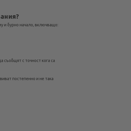
вания?
у и бурно начало, включващо:
а съобщят с точност кога са
виват постепенно и не така