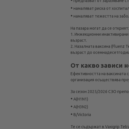
предпазват от заразяване с 
•
намаляват риска от хоспита
•
намаляват тежестта на забол
На пазара могат да се открият:
1. Инжекционни инактивирани ва
възраст.
2. Назалната ваксина (Fluenz 
възраст до осемнадесетгодиш
От какво зависи 
Ефективността на ваксината с
организация осъществява проу
За сезон 2025/2026 СЗО препо
•
A(H1N1)
•
A(H3N2)
•
B/Victoria
Те се съдържат в Vaxigrip Tetra,