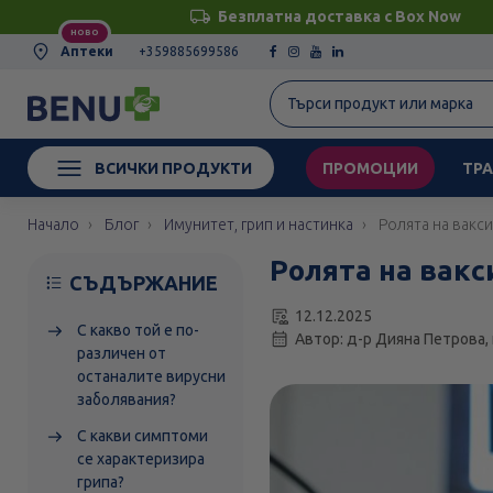
Безплатна доставка с Box Now
НОВО
Аптеки
+359885699586
ВСИЧКИ ПРОДУКТИ
ПРОМОЦИИ
ТРА
Начало
Блог
Имунитет, грип и настинка
Ролята на вакси
Ролята на вакс
СЪДЪРЖАНИЕ
12.12.2025
С какво той е по-
Автор: д-р Дияна Петро
различен от
останалите вирусни
заболявания?
С какви симптоми
се характеризира
грипа?