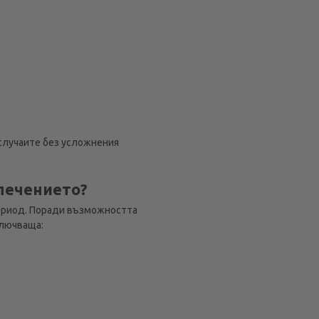
 случаите без усложнения
 лечението?
период. Поради възможността
ключваща: