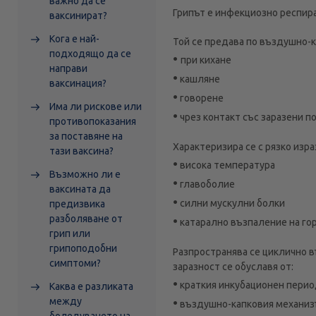
важно да се
Грипът е инфекциозно респира
ваксинират?
Кога е най-
Той се предава по въздушно-к
подходящо да се
•
при кихане
направи
•
кашляне
ваксинация?
•
говорене
Има ли рискове или
•
чрез контакт със заразени п
противопоказания
за поставяне на
Характеризира се с рязко изр
тази ваксина?
•
висока температура
Възможно ли е
•
главоболие
ваксината да
•
силни мускулни болки
предизвика
разболяване от
•
катарално възпаление на го
грип или
грипоподобни
Разпространява се циклично в
симптоми?
заразност се обуславя от:
•
краткия инкубационен пери
Каква е разликата
•
между
въздушно-капковия механиз