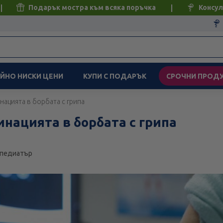
Подарък мостра към всяка поръчка
Консул
ЙНО НИСКИ ЦЕНИ
КУПИ С ПОДАРЪК
СРОЧНИ ПРОД
нацията в борбата с грипа
инацията в борбата с грипа
ва, педиатър