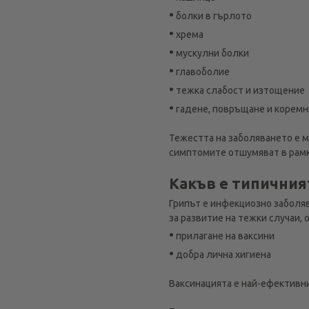
•
болки в гърлото
•
хрема
•
мускулни болки
•
главоболие
•
тежка слабост и изтощение
•
гадене, повръщане и коремни
Тежестта на заболяването е м
симптомите отшумяват в рамк
Какъв е типичния
Грипът е инфекциозно заболя
за развитие на тежки случаи,
•
прилагане на ваксини
•
добра лична хигиена
Ваксинацията е най-ефективни