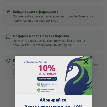
Консултация с фармацевт
Посъветвай се с магистър-фармацевт онлайн! Безплатна
консултация с отговор до 1 час!
Подарък мостра с всяка поръчка
Получи подарък с всяка своя покупка, без оглед на
стойността – тествай различни продукти!
Първата европейска верига в България
189 милиона клиенти в цяла Европа се доверяват на нашата
експертиза.
*Данни за 2023г. на Група Фьоникс
Абонирай се!
Вземи промокод за -10%