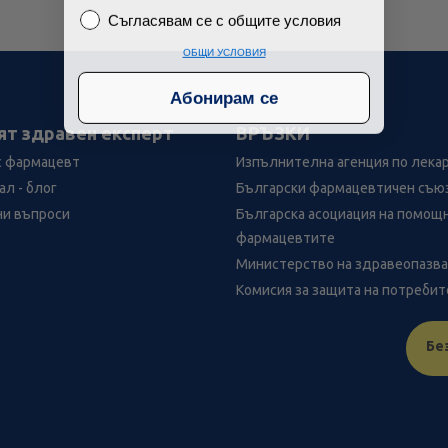
Съгласявам се с общите условия
Съгласявам се с общите условия
ОБЩИ УСЛОВИЯ
Абонирам се
ят здравен експерт
ВРЪЗКИ
с фармацевт
Изпълнителна агенция по лека
л - блог
Български фармацевтичен съю
ни въпроси
Българска асоциация на помощ
фармацевтите
Министерство на здравеопазв
Комисия за защита на потреби
Бе