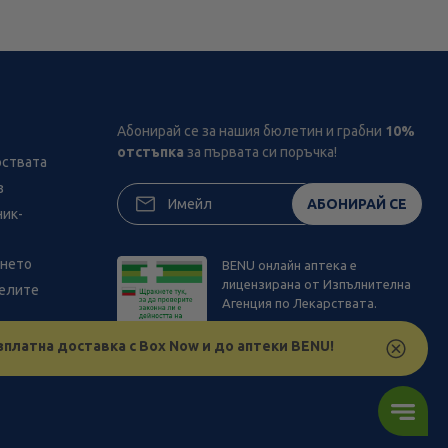
Абонирай се за нашия бюлетин и грабни
10%
отстъпка
за първата си поръчка!
рствата
з
АБОНИРАЙ СЕ
ник-
ането
BENU онлайн аптека е
лицензирана от Изпълнителна
телите
Агенция по Лекарствата.
зплатна доставка с Box Now и до аптеки BENU!