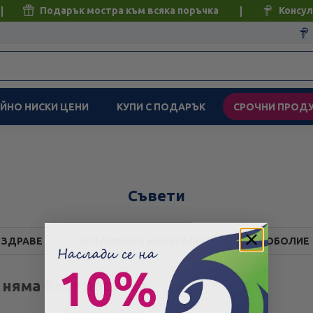
Подарък мостра към всяка поръчка
Консул
ЙНО НИСКИ ЦЕНИ
КУПИ С ПОДАРЪК
СРОЧНИ ПРОД
Съвети
 ЗДРАВЕ
ВИТАМИНИ И МИНЕРАЛИ
ГЛАВОБОЛИЕ
 няма блог постове.