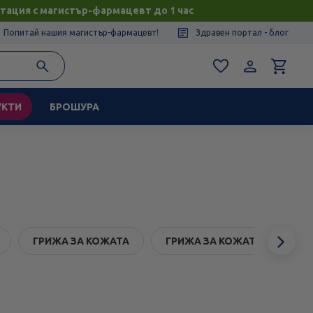
тация с магистър-фармацевт до 1 час
Попитай нашия магистър-фармацевт!
Здравен портал - блог
УКТИ
БРОШУРА
Сл
ГРИЖА ЗА КОЖАТА
ГРИЖА ЗА КОЖАТА ПРИ БЕБЕ
ел