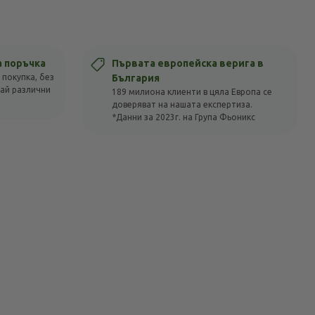
а поръчка
Първата европейска верига в
 покупка, без
България
вай различни
189 милиона клиенти в цяла Европа се
доверяват на нашата експертиза.
*Данни за 2023г. на Група Фьоникс