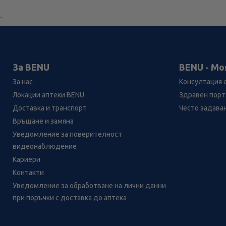
`
За BENU
BENU - Мо
За нас
Консултация 
Локации аптеки BENU
Здравен порта
Доставка и транспорт
Често задава
Връщане и замяна
Уведомление за поверителност
видеонаблюдение
Кариери
Контакти
Уведомление за обработване на лични данни
Лесно ли се ориентираш в
при поръчки с доставка до аптека
сайта ни днес?