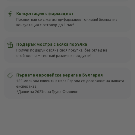
Консултация с фармацевт
Посъветвай се с магистър-фармацевт онлайн! Безплатна
консултация с отговор до 1 час!
Подарък мостра с всяка поръчка
Получи подарък с всяка своя покупка, без оглед на
стойността – тествай различни продукти!
Първата европейска верига в България
189 милиона клиенти в цяла Европа се доверяват на нашата
експертиза.
*Данни за 2023г. на Група Фьоникс