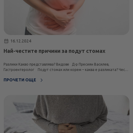
16.12.2024
Най-честите причини за подут стомах
Разлики Какво представлява? Видове Д-р Пресиян Василев,
Гастроентеролог Подут стомах или корем – каква е разликата? Често
в ежедневието си използваме думичките „корем“ и „стомах“ като
ПРОЧЕТИ ОЩЕ
синоними, което не е съвсем коректно от ан...