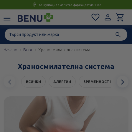
Консултация с магистър-фармацевт до 1 час
Начало
Блог
Храносмилателна система
Храносмилателна система
Предишен
С
ВСИЧКИ
АЛЕРГИИ
БРЕМЕННОСТ И ЗДРАВЕ
елемент
е
ВИТАМИНИ, МИНЕРАЛИ И ДОБАВКИ