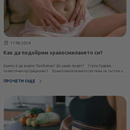
17.06.2024
Как да подобрим храносмилането си?
Важно е да знаем! Проблеми? До какво водят? Стела Радева,
холистичен нутриционист Храносмилателната система се състои от
стомашно-чревния тракт, черния дроб, панкреаса и жлъчния мехур. Тя
ПРОЧЕТИ ОЩЕ
е отговорна за разграждането на хранит...