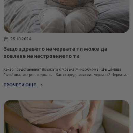
25.10.2024
Защо здравето на червата ти може да
повлияе на настроението ти
Какво представляват Връзката с мозъка Микробиома Д-р Деница
Гълъбова, гастроентеролог Какво представляват червата? Червата
са част от храносмилателната система, като се разделят на: тънко
ПРОЧЕТИ ОЩЕ
черво и дебелото черво. Тънкото чер...