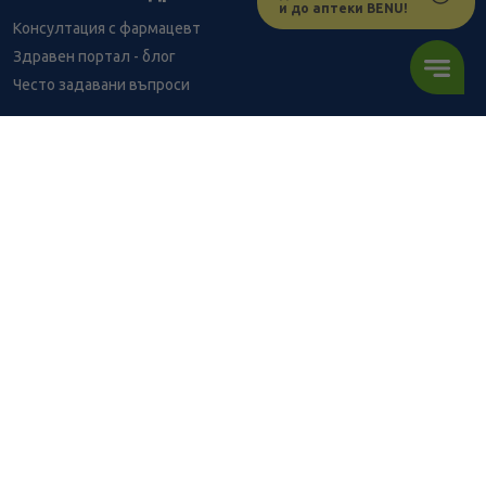
и до аптеки BENU!
Консултация с фармацевт
Здравен портал - блог
Често задавани въпроси
ВРЪЗКИ
Изпълнителна агенция по лекарствата
Български фармацевтичен съюз
Българска асоциация на помощник-фармацевтите
Министерство на здравеопазването
Комисия за защита на потребителите
Абонирай се за нашия бюлетин и грабни
10% отстъпка
за
първата си поръчка!
АБОНИРАЙ СЕ