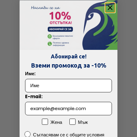
Абонирай се!
Вземи промокод за -10%
Име:
E-mail:
Пол
Жена
Мъж
Съгласявам се с общите условия
Съгласявам се с общите условия