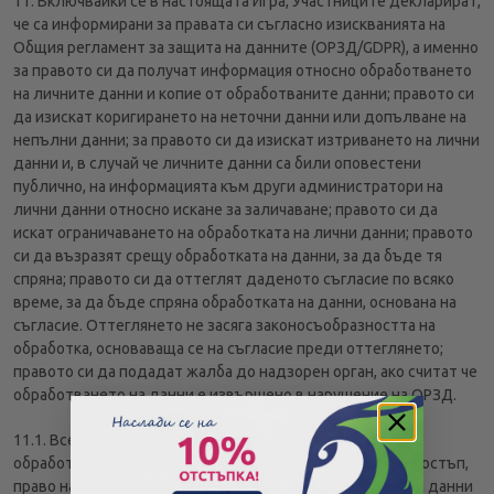
11. Включвайки се в настоящата Игра, Участниците декларират,
че са информирани за правата си съгласно изискванията на
Общия регламент за защита на данните (ОРЗД/GDPR), а именно
за правото си да получат информация относно обработването
на личните данни и копие от обработваните данни; правото си
да изискат коригирането на неточни данни или допълване на
непълни данни; за правото си да изискат изтриването на лични
данни и, в случай че личните данни са били оповестени
публично, на информацията към други администратори на
лични данни относно искане за заличаване; правото си да
искат ограничаването на обработката на лични данни; правото
си да възразят срещу обработката на данни, за да бъде тя
спряна; правото си да оттеглят даденото съгласие по всяко
време, за да бъде спряна обработката на данни, основана на
съгласие. Оттеглянето не засяга законосъобразността на
обработка, основаваща се на съгласие преди оттеглянето;
правото си да подадат жалба до надзорен орган, ако считат че
обработването на данни е извършено в нарушение на ОРЗД.
11.1. Всеки участник има право да възрази срещу
обработването на личните му данни, както и право на достъп,
право на коригиране или изключване на неговите лични данни