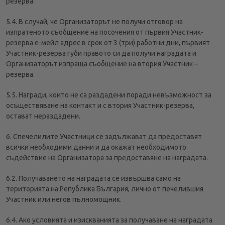
резерва.
5.4. В случай, че Организаторът не получи отговор на
изпратеното съобщение на посочения от първия Участник-
резерва е-мейл адрес в срок от 3 (три) работни дни, първият
Участник-резерва губи правото си да получи наградата и
Организаторът изпраща съобщение на втория Участник –
резерва.
5.5. Награди, които не са раздадени поради невъзможност за
осъществяване на контакт и с втория Участник-резерва,
остават нераздадени.
6. Спечелилите Участници се задължават да предоставят
всички необходими данни и да окажат необходимото
съдействие на Организатора за предоставяне на наградата.
6.2. Получаването на наградата се извършва само на
територията на Република България, лично от печелившия
Участник или негов пълномощник.
6.4. Ако условията и изискванията за получаване на наградата