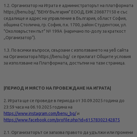
1.2. Организатор на Играта е администраторът на платформата
https://benu.bg/, "БЕНУ България" ЕООД, ЕИК 206877150 е със
седалище и адрес на управление в България, област София,
община Столична, гр. София, п.к. 1700, район Студентски, ул.
"Околовръстен път" № 199А (наричано по-долу за краткост
„Организатор“).
1.3. По всички въпроси, свързани с използването на уеб сайта
на Организатора https://benu.bg/ се прилагат Общите условия
за използване на Платформата, достъпни на тази страница.
|ПЕРИОД И МЯСТО НА ПРОВЕЖДАНЕ НА ИГРАТА|
2. Играта ще се проведе в периода от 30.09.2025 година до
23:59 часа на 06.10.2025 година на
https://www.instagram.com/benu_bg/
и
https://www.facebook.com/profile.php?id=61578302342875
2.1. Организаторът си запазва правото да удължи или промени