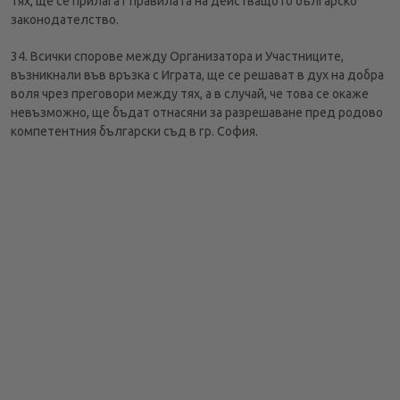
тях, ще се прилагат правилата на действащото българско
законодателство.
34. Всички спорове между Организатора и Участниците,
възникнали във връзка с Играта, ще се решават в дух на добра
воля чрез преговори между тях, а в случай, че това се окаже
невъзможно, ще бъдат отнасяни за разрешаване пред родово
компетентния български съд в гр. София.