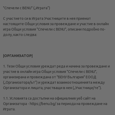
"Спечели с BENU" („Играта“)
УВЕДОМЛЕНИЕ ЗА ПОВЕРИТЕЛНОСТ
ВИДЕОНАБЛЮДЕНИЕ
С участието си в Играта Участниците в нея приемат
настоящите Общи условия за провеждане и участие в онлайн
УВЕДОМЛЕНИЕ ЗА ОБРАБОТВАНЕ НА ЛИЧНИ
игра Общи условия "Спечели с BENU", описани подробно по-
ДАННИ ПРИ ПОРЪЧКИ С ДОСТАВКА ДО АПТЕКА
долу, както следва:
ОБЩИ УСЛОВИЯ EUCERIN
|ОРГАНИЗАТОР|
1. Тези Общи условия уреждат реда и начина за провеждане и
участие в онлайн игра Общи условия "Спечели с BENU",
организирана и провеждана от "БЕНУ България" ЕООД
(„Организатора/ът“) и уреждат взаимоотношенията между
Организатора и лицата, участващи в нея („Участници/те“).
1.1. Условията са достъпни на официалния уеб сайт на
Организатора - https://benu.bg/ за периода на провеждане на
Играта.