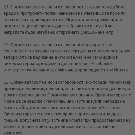
23. Организаторът не носи отговорност за каквито и да било
вреди и пропуснати ползи, нанесени на Участниците при или
във връзка с провеждането на Играта, или за грешки и/или
недостатъци при провеждането й, както и в случай че
наградата бъде изгубена, открадната, унищожена и пр.
24. Организаторът не носи отговорност във връзка със
собствеността и правата на интелектуална собственост върху
авторското съдържание, включително и не само аудио и
видео материали, видими и достъпни чрез Facebook и
Инстаграм публикацията, обявяваща провеждането на Играта.
25. Организаторът не носи отговорност, ако поради технически
причини, невалидни, неверни, неточни или непълни данни или
други независещи от Организатора причини, Организаторът не
може да се свърже с печелившия Участник и/или награда не
може да бъде връчена на съответния печеливш Участник.
Организаторът не носи отговорност при печатна или друга
грешка, допусната от участник в играта при предоставянето на
личните данни, довели до невъзможност за свързване с
участника.