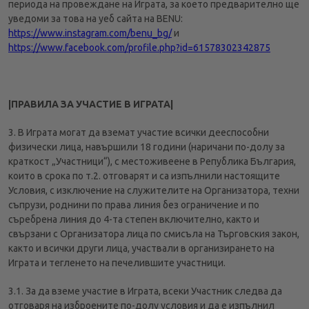
периода на провеждане на Играта, за което предварително ще
уведоми за това на уеб сайта на BENU:
https://www.instagram.com/benu_bg/
и
https://www.facebook.com/profile.php?id=61578302342875
|ПРАВИЛА ЗА УЧАСТИЕ В ИГРАТА|
3. В Играта могат да вземат участие всички дееспособни
физически лица, навършили 18 години (наричани по-долу за
краткост „Участници“), с местоживеене в Република България,
които в срока по т.2. отговарят и са изпълнили настоящите
Условия, с изключение на служителите на Организатора, техни
съпрузи, роднини по права линия без ограничение и по
съребрена линия до 4-та степен включително, както и
свързани с Организатора лица по смисъла на Търговския закон,
както и всички други лица, участвали в организирането на
Играта и тегленето на печелившите участници.
3.1. За да вземе участие в Играта, всеки Участник следва да
отговаря на изброените по-долу условия и да е изпълнил