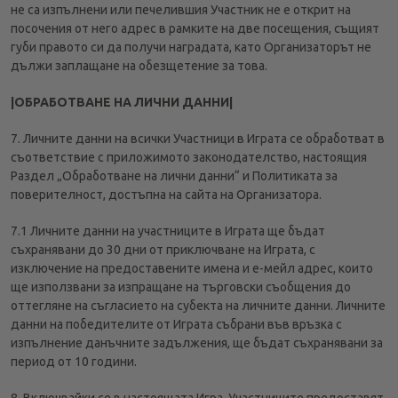
не са изпълнени или печелившия Участник не е открит на
посочения от него адрес в рамките на две посещения, същият
губи правото си да получи наградата, като Организаторът не
дължи заплащане на обезщетение за това.
|ОБРАБОТВАНЕ НА ЛИЧНИ ДАННИ|
7. Личните данни на всички Участници в Играта се обработват в
съответствие с приложимото законодателство, настоящия
Раздел „Обработване на лични данни“ и Политиката за
поверителност, достъпна на сайта на Организатора.
7.1 Личните данни на участниците в Играта ще бъдат
съхранявани до 30 дни от приключване на Играта, с
изключение на предоставените имена и е-мейл адрес, които
ще използвани за изпращане на търговски съобщения до
оттегляне на съгласието на субекта на личните данни. Личните
данни на победителите от Играта събрани във връзка с
изпълнение данъчните задължения, ще бъдат съхранявани за
период от 10 години.