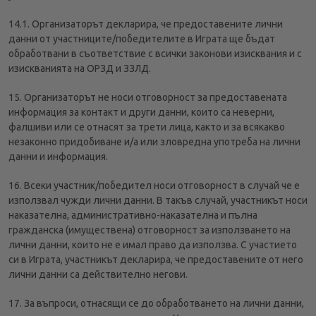
14.1. Организаторът декларира, че предоставените лични
данни от участниците/победителите в Играта ще бъдат
обработвани в съответствие с всички законови изисквания и с
изискванията на ОРЗД и ЗЗЛД.
15. Организаторът не носи отговорност за предоставената
информация за контакт и други данни, които са неверни,
фалшиви или се отнасят за трети лица, както и за всякакво
незаконно придобиване и/а или зловредна употреба на лични
данни и информация.
16. Всеки участник/победител носи отговорност в случай че е
използвал чужди лични данни. В такъв случай, участникът носи
наказателна, административно-наказателна и пълна
гражданска (имуществена) отговорност за използването на
лични данни, които не е имал право да използва. С участието
си в Играта, участникът декларира, че предоставените от него
лични данни са действително негови.
17. За въпроси, отнасящи се до обработването на лични данни,