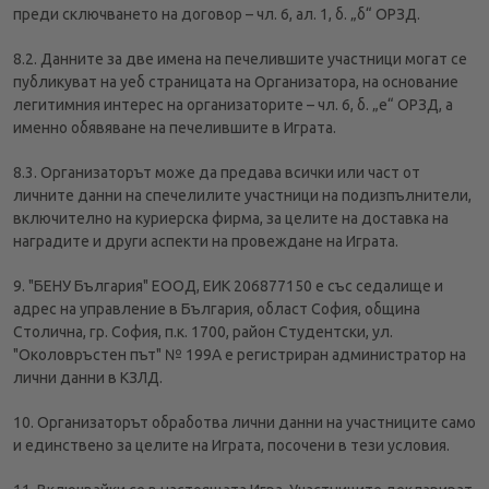
преди сключването на договор – чл. 6, ал. 1, б. „б“ ОРЗД.
8.2. Данните за две имена на печелившите участници могат се
публикуват на уеб страницата на Организатора, на основание
легитимния интерес на организаторите – чл. 6, б. „е“ ОРЗД, а
именно обявяване на печелившите в Играта.
8.3. Организаторът може да предава всички или част от
личните данни на спечелилите участници на подизпълнители,
включително на куриерска фирма, за целите на доставка на
наградите и други аспекти на провеждане на Играта.
9. "БЕНУ България" ЕООД, ЕИК 206877150 е със седалище и
адрес на управление в България, област София, община
Столична, гр. София, п.к. 1700, район Студентски, ул.
"Околовръстен път" № 199А е регистриран администратор на
лични данни в КЗЛД.
10. Организаторът обработва лични данни на участниците само
и единствено за целите на Играта, посочени в тези условия.