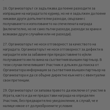
26. Организаторът се задължава да поеме разходите за
изпращане на наградата по куриер, но не е задължен да поеме
никакви други допълнителни разходи, свързани с
получаването и използването на спечелената награда
(включително, но не само пътни разходи, разходи за храна и
всякакви други случайни или-не разходи).
27. Организаторът не носи отговорност за качеството на
наградата. Организаторът не носи отговорност за дефекти в
наградите или за забавяне при предоставянето и/или
получаването им по вина на съответния външен партньор. В
тези случаи печелившият Участник е длъжен да поиска от
Организатора информация за съответния външен партньор на
Организатора и да се обърне директно към него с евентуални
свои претенции.
29. Организаторът си запазва правото да изключи от участие в
Играта, както и да не предостави награда на определен
Участник, без предварително уведомление, в случай, че е
налице някое от долуизброените условия: