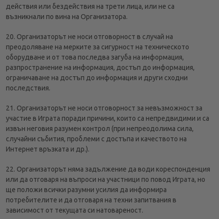
действия или бездействия на трети лица, или не са
възникнали по вина на Организатора.
20. Организаторът не носи отговорност в случай на
преодоляване на мерките за сигурност на техническото
оборудване и от това последва загуба на информация,
разпространение на информация, достъп до информация,
ограничаване на достъп до информация и други сходни
последствия.
21. Организаторът не носи отговорност за невъзможност за
участие в Играта поради причини, които са непредвидими и са
извън неговия разумен контрол (при непреодолима сила,
случайни събития, проблеми с достъпа и качеството на
Интернет връзката и др.).
22. Организаторът няма задължение да води кореспонденция
или да отговаря на въпроси на участници по повод Играта, но
ще положи всички разумни усилия да информира
потребителите и да отговаря на техни запитвания в
зависимост от текущата си натовареност.