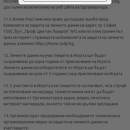
посочения в тези Правила негов е-мейл адрес info@benu.bg,
достъпен включително на уеб сайта на Организатора.
11.5. Всеки Участник има право да подаде жалба пред
Комисията за защита на личните данни на адрес гр. София
1592, бул. „Проф. Цветан Лазаров” №2 или по електронен път
чрез интернет страницата на Комисията за защита на личните
данни, а именно https://www.cpdp.bg.
12. Личните данни на участниците в Играта ще бъдат
съхранявани до една година от приключване на Играта.
Личните данни на победителите от Играта ще бъдат
съхранявани за срок от 5 години след приключване на Играта
13. С участието в Играта участниците се съгласяват, че в случай
на спечелване на награда, техните имена могат да бъдат
използвани от Организатора в аудио, видео, печатни и
интернет материали, за което той не им дължи заплащане.
14. Организаторът предприема необходимите технически и
организационни мерки за защита на личните данни на
участниците.