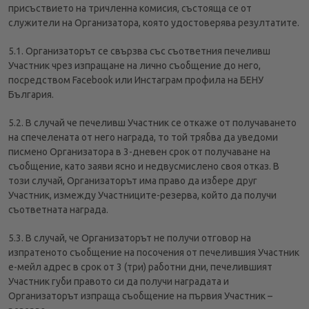
присъствието на тричленна комисия, състояща се от
служители на Организатора, която удостоверява резултатите.
5.1. Организаторът се свързва със съответния печеливш
Участник чрез изпращане на лично съобщение до него,
посредством Facebook или Инстаграм профила на БЕНУ
България.
5.2. В случай че печеливш Участник се откаже от получаването
на спечелената от него награда, то той трябва да уведоми
писмено Организатора в 3-дневен срок от получаване на
съобщение, като заяви ясно и недвусмислено своя отказ. В
този случай, Организаторът има право да избере друг
Участник, измежду Участниците-резерва, който да получи
съответната награда.
5.3. В случай, че Организаторът не получи отговор на
изпратеното съобщение на посочения от печелившия Участник
е-мейл адрес в срок от 3 (три) работни дни, печелившият
Участник губи правото си да получи наградата и
Организаторът изпраща съобщение на първия Участник –