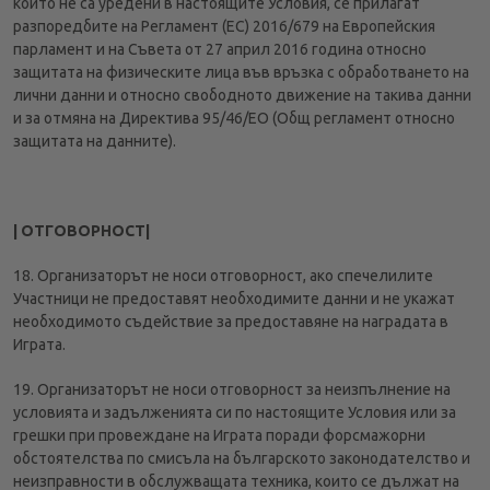
които не са уредени в настоящите Условия, се прилагат
разпоредбите на Регламент (ЕС) 2016/679 на Европейския
парламент и на Съвета от 27 април 2016 година относно
защитата на физическите лица във връзка с обработването на
лични данни и относно свободното движение на такива данни
и за отмяна на Директива 95/46/EО (Общ регламент относно
защитата на данните).
| ОТГОВОРНОСТ|
18. Организаторът не носи отговорност, ако спечелилите
Участници не предоставят необходимите данни и не укажат
необходимото съдействие за предоставяне на наградата в
Играта.
19. Организаторът не носи отговорност за неизпълнение на
условията и задълженията си по настоящите Условия или за
грешки при провеждане на Играта поради форсмажорни
обстоятелства по смисъла на българското законодателство и
неизправности в обслужващата техника, които се дължат на