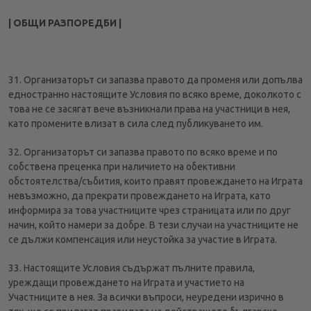
| ОБЩИ РАЗПОРЕДБИ |
31. Организаторът си запазва правото да променя или допълва
едностранно настоящите Условия по всяко време, доколкото с
това не се засягат вече възникнали права на участници в нея,
като промените влизат в сила след публикуването им.
32. Организаторът си запазва правото по всяко време и по
собствена преценка при наличието на обективни
обстоятелства/събития, които правят провеждането на Играта
невъзможно, да прекрати провеждането на Играта, като
информира за това участниците чрез страницата или по друг
начин, който намери за добре. В тези случаи на участниците не
се дължи компенсация или неустойка за участие в Играта.
33. Настоящите Условия съдържат пълните правила,
уреждащи провеждането на Играта и участието на
Участниците в нея. За всички въпроси, неуредени изрично в