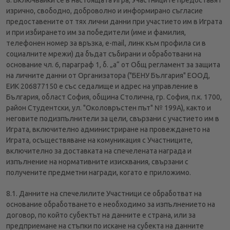
8. Включвайки се в настоящата Игра, Участниците предоставят
изрично, свободно, доброволно и информирано съгласие
предоставените от тях лични данни при участието им в Играта
и при избирането им за победители (име и фамилия,
телефонен номер за връзка, e-mail, линк към профила си в
социалните мрежи) да бъдат събирани и обработвани на
основание чл. 6, параграф 1, б. „а“ от Общ регламент за защита
на личните данни от Организатора ("БЕНУ България" ЕООД,
ЕИК 206877150 е със седалище и адрес на управление в
България, област София, община Столична, гр. София, п.к. 1700,
район Студентски, ул. "Околовръстен път" № 199А), както и
неговите подизпълнители за цели, свързани с участието им в
Играта, включително администриране на провеждането на
Играта, осъществяване на комуникация с Участниците,
включително за доставката на спечелената награда и
изпълнение на нормативните изисквания, свързани с
получените предметни награди, когато е приложимо.
8.1. Данните на спечелилите Участници се обработват на
основание обработването е необходимо за изпълнението на
договор, по който субектът на данните е страна, или за
предприемане на стъпки по искане на субекта на данните