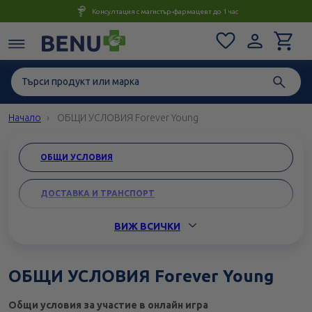
Консултация с магистър-фармацевт до 1 час
Начало
ОБЩИ УСЛОВИЯ Forever Young
ОБЩИ УСЛОВИЯ
ДОСТАВКА И ТРАНСПОРТ
ВИЖ ВСИЧКИ
ВРЪЩАНЕНЕ И ЗАМЯНА
КАРИЕРИ
ОБЩИ УСЛОВИЯ Forever Young
ЗАЩИТА НА ЛИЧНИТЕ ДАННИ
Общи условия за участие в онлайн игра