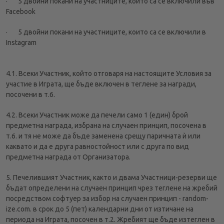
· 5 двойни покани на участниците, които са се включили във
Facebook
· 5 двойни покани на участниците, които са се включили в
Instagram
4.1. Всеки Участник, който отговаря на настоящите Условия за
участие в Играта, ще бъде включен в теглене за награди,
посочени в т.6.
4.2. Всеки Участник може да печели само 1 (един) брой
предметна награда, избрана на случаен принцип, посочена в
т.6. и тя не може да бъде заменена срещу паричната ѝ или
каквато и да е друга равностойност или с друга по вид
предметна награда от Организатора.
5. Печелившият Участник, както и двама Участници-резерви ще
бъдат определени на случаен принцип чрез теглене на жребий
посредством софтуер за избор на случаен принцип - random-
ize.com. в срок до 5 (пет) календарни дни от изтичане на
периода на Играта, посочен в т.2. Жребият ще бъде изтеглен в