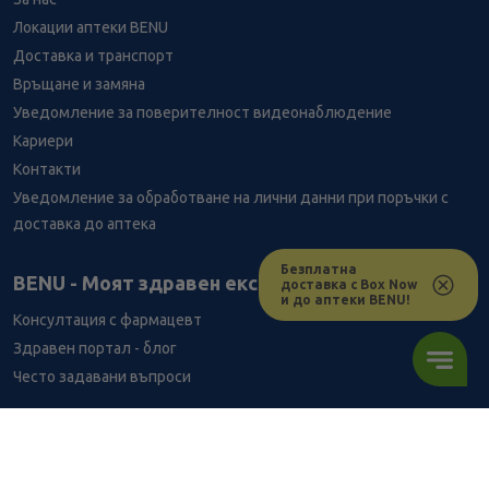
Локации аптеки BENU
Доставка и транспорт
Връщане и замяна
Уведомление за поверителност видеонаблюдение
Кариери
Контакти
Уведомление за обработване на лични данни при поръчки с
доставка до аптека
Безплатна
BENU - Моят здравен експерт
доставка с Box Now
и до аптеки BENU!
Консултация с фармацевт
Здравен портал - блог
Често задавани въпроси
ВРЪЗКИ
Изпълнителна агенция по лекарствата