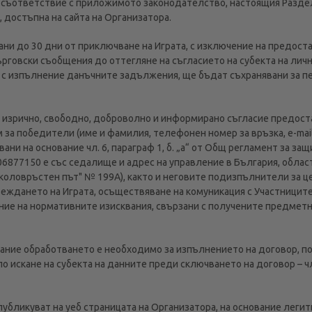
т в съответствие с приложимото законодателство, настоящия Разде
 достъпна на сайта на Организатора.
вани до 30 дни от приключване на Играта, с изключение на предост
ърговски съобщения до оттегляне на съгласието на субекта на лич
 с изпълнение данъчните задължения, ще бъдат съхранявани за п
ят изрично, свободно, доброволно и информирано съгласие предос
м за победители (име и фамилия, телефонен номер за връзка, e-mai
ни на основание чл. 6, параграф 1, б. „а“ от Общ регламент за защ
06877150 е със седалище и адрес на управление в България, облас
 "Околовръстен път" № 199А), както и неговите подизпълнители за ц
веждането на Играта, осъществяване на комуникация с Участниците
ние на нормативните изисквания, свързани с получените предметн
вание обработването е необходимо за изпълнението на договор, п
 искане на субекта на данните преди сключването на договор – чл. 6
 публикуват на уеб страницата на Организатора, на основание леги