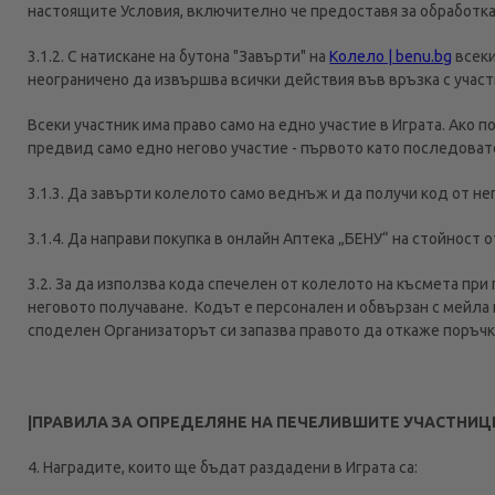
настоящите Условия, включително че предоставя за обработка 
3.1.2. С натискане на бутона "Завърти" на
Колело | benu.bg
всеки
неограничено да извършва всички действия във връзка с участи
Всеки участник има право само на едно участие в Играта. Ако 
предвид само едно негово участие - първото като последоват
3.1.3. Да завърти колелото само веднъж и да получи код от нег
3.1.4. Да направи покупка в онлайн Аптека „БЕНУ“ на стойност о
3.2. За да използва кода спечелен от колелото на късмета при 
неговото получаванe. Кодът е персонален и обвързан с мейла 
споделен Организаторът си запазва правото да откаже поръчк
|ПРАВИЛА ЗА ОПРЕДЕЛЯНЕ НА ПЕЧЕЛИВШИТЕ УЧАСТНИЦ
4. Наградите, които ще бъдат раздадени в Играта са: