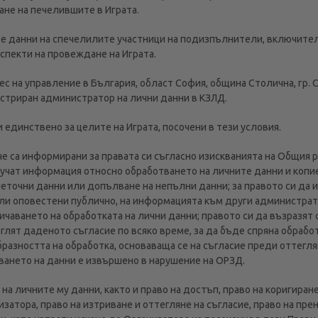
ване на печелившите в Играта.
ите данни на спечелилите участници на подизпълнители, включите
аспекти на провеждане на Играта.
с на управление в България, област София, община Столична, гр. Со
истриран администратор на лични данни в КЗЛД.
 единствено за целите на Играта, посочени в тези условия.
 че са информирани за правата си съгласно изискванията на Общия 
лучат информация относно обработването на личните данни и копи
неточни данни или допълване на непълни данни; за правото си да 
били оповестени публично, на информацията към други администрат
ничаването на обработката на лични данни; правото си да възразят
еглят даденото съгласие по всяко време, за да бъде спряна обрабо
бразността на обработка, основаваща се на съгласие преди оттегл
тването на данни е извършено в нарушение на ОРЗД.
 на личните му данни, както и право на достъп, право на коригиран
затора, право на изтриване и оттегляне на съгласие, право на пре