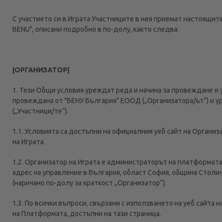
С участието си в Играта Участниците в нея приемат настоящит
BENU", описани подробно в по-долу, както следва:
|ОРГАНИЗАТОР|
1. Тези Общи условия уреждат реда и начина за провеждане и 
провеждана от "БЕНУ България" ЕООД („Организатора/ът“) и 
(„Участници/те“).
1.1. Условията са достъпни на официалния уеб сайт на Организ
на Играта.
1.2. Организатор на Играта е администраторът на платформата
адрес на управление в България, област София, община Столичн
(наричано по-долу за краткост „Организатор“).
1.3. По всички въпроси, свързани с използването на уеб сайта
на Платформата, достъпни на тази страница.