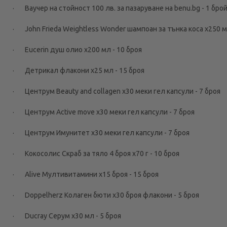
· Ваучер на стойност 100 лв. за пазаруване на benu.bg - 1 бро
· John Frieda Weightless Wonder шампоан за тънка коса x250 
· Eucerin душ олиo x200 мл - 10 броя
· Детрикал флакони х25 мл - 15 броя
· Центрум Beauty and collagen х30 меки гел капсули - 7 броя
· Центрум Active move х30 меки гел капсули - 7 броя
· Центрум Имунитет х30 меки гел капсули - 7 броя
· Кокосолис Скраб за тяло 4 броя х70 г - 10 броя
· Alive Мултивитамини х15 броя - 15 броя
· Doppelherz Колаген бюти х30 броя флакони - 5 броя
· Ducray Серум х30 мл - 5 броя