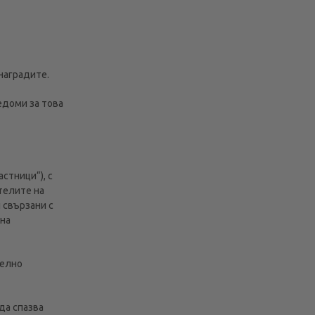
 наградите.
едоми за това
стници“), с
телите на
 свързани с
 на
телно
да спазва