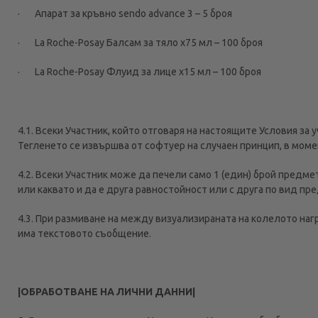
· Апарат за кръвно sendo advance 3 – 5 броя
· La Roche-Posay Балсам за тяло х75 мл – 100 броя
· La Roche-Posay Флуид за лице х15 мл – 100 броя
4.1. Всеки Участник, който отговаря на настоящите Условия за у
Тегленето се извършва от софтуер на случаен принцип, в моме
4.2. Всеки Участник може да печели само 1 (един) брой предмет
или каквато и да е друга равностойност или с друга по вид п
4.3. При размиване на между визуализираната на колелото н
има текстовото съобщение.
|ОБРАБОТВАНЕ НА ЛИЧНИ ДАННИ|