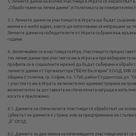
5. Личните данни на всички Участници в Играта се обработва
„Обработване на лични данни“ и Политиката за поверителност,
5.1. Личните данни на участниците в Играта ще бъдат съхраня
имена и е-мейл адрес, които ще използвани за изпращане на т
Личните данни на победителите от Играта събрани във връзка
години.
6.. Включвайки се в настоящата Игра, Участниците предостав
тях лични данни при участието им в Играта и при избирането и
профила си в социалните мрежи) да бъдат събирани и обработва
личните данни от Организатора ("БЕНУ България" ЕООД, ЕИК 2
община Столична, гр. София, п.к. 1700, район Студентски, ул.
с участието им в Играта, включително администриране на про
включително за доставката на спечелената награда и изпълне
когато е приложимо.
6.1. Данните на спечелилите Участници се обработват на осно
субектът на данните е страна, или за предприемане на стъпки по
„б“ ОРЗД.
6.2. Данните за две имена на печелившите участници могат се