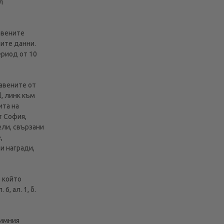
л
авените
ните данни.
ериод от 10
тавените от
l, линк към
ита на
т София,
ели, свързани
,
и награди,
о който
, ал. 1, б.
тимния