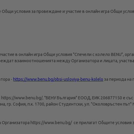
е Общи условия за провеждане и участие в онлайн игра Общи услов
участие в онлайн игра Общи условия "Спечели с колело BENU", орга
уреждат взаимоотношенията между Организатора и лицата, участва
атора -
https://www.benu.bg/obsi-usloviya-benu-kolelo
за периода на
 https://www.benu.bg/, "БЕНУ България" ЕООД, ЕИК 206877150 е съ
а, гр. София, п.к. 1700, район Студентски, ул. "Околовръстен път
 на Организатора https://www.benu.bg/ се прилагат Общите условия 