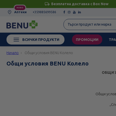
Безплатна доставка с Box Now
НОВО
Аптеки
+359885699586
ВСИЧКИ ПРОДУКТИ
ПРОМОЦИИ
ТРА
Начало
Общи условия BENU Колело
Общи условия BENU Колело
ОБЩИ 
Общи услови
„Сп