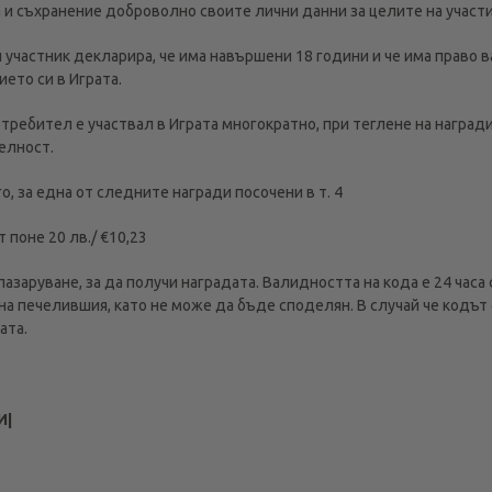
и съхранение доброволно своите лични данни за целите на участи
 участник декларира, че има навършени 18 години и че има право 
ето си в Играта.
потребител е участвал в Играта многократно, при теглене на наград
елност.
о, за една от следните награди посочени в т. 4
т поне 20 лв./ €10,23
пазаруване, за да получи наградата. Валидността на кода е 24 часа
на печелившия, като не може да бъде споделян. В случай че кодът
ата.
И|