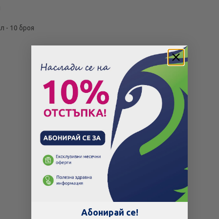
й
мл - 10 броя
Абонирай се!