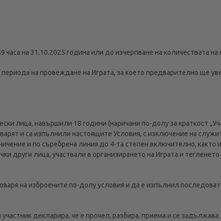
59 часа на 31.10.2025 година или до изчерпване на количествата на
и периода на провеждане на Играта, за което предварително ще ув
ески лица, навършили 18 години (наричани по-долу за краткост „Уча
говарят и са изпълнили настоящите Условия, с изключение на служи
ничение и по съребрена линия до 4-та степен включително, както и
чки други лица, участвали в организирането на Играта и тегленето
отговаря на изброените по-долу условия и да е изпълнил последова
 участник декларира, че е прочел, разбира, приема и се задължава 