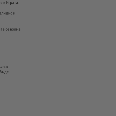
е в Играта.
валидно и
ите се взима
 след
 бъде