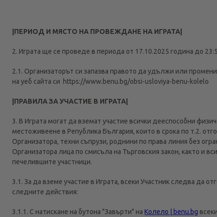
|ПЕРИОД И МЯСТО НА ПРОВЕЖДАНЕ НА ИГРАТА|
2. Играта ще се проведе в периода от 17.10.2025 година до 23:
2.1. Организаторът си запазва правото да удължи или промен
на уеб сайта си https://www.benu.bg/obsi-usloviya-benu-kolelo
|ПРАВИЛА ЗА УЧАСТИЕ В ИГРАТА|
3. В Играта могат да вземат участие всички дееспособни физич
местоживеене в Република България, които в срока по т.2. от
Организатора, техни съпрузи, роднини по права линия без огра
Организатора лица по смисъла на Търговския закон, както и вси
печелившите участници.
3.1. За да вземе участие в Играта, всеки Участник следва да 
следните действия:
3.1.1. С натискане на бутона "Завърти" на
Колело | benu.bg
всеки