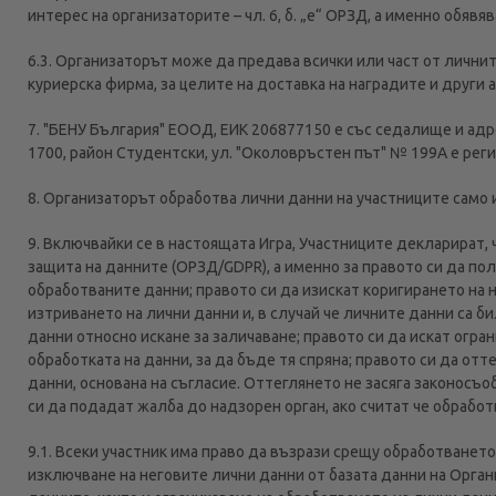
интерес на организаторите – чл. 6, б. „е“ ОРЗД, а именно обявя
6.3. Организаторът може да предава всички или част от личн
куриерска фирма, за целите на доставка на наградите и други 
7. "БЕНУ България" ЕООД, ЕИК 206877150 е със седалище и адре
1700, район Студентски, ул. "Околовръстен път" № 199А е рег
8. Организаторът обработва лични данни на участниците само и
9. Включвайки се в настоящата Игра, Участниците декларират,
защита на данните (ОРЗД/GDPR), а именно за правото си да по
обработваните данни; правото си да изискат коригирането на 
изтриването на лични данни и, в случай че личните данни са 
данни относно искане за заличаване; правото си да искат огра
обработката на данни, за да бъде тя спряна; правото си да отт
данни, основана на съгласие. Оттеглянето не засяга законосъо
си да подадат жалба до надзорен орган, ако считат че обрабо
9.1. Всеки участник има право да възрази срещу обработването
изключване на неговите лични данни от базата данни на Органи