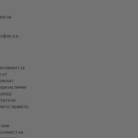
лно на
фия, п.к.
регламент за
е от
изискат
ори на лични
 срещу
тката на
янето; правото
е или
носимост на